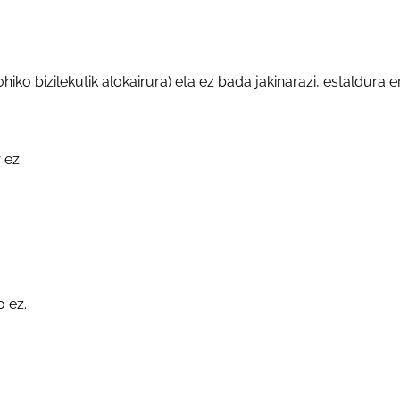
hiko bizilekutik alokairura) eta ez bada jakinarazi, estaldura 
 ez.
 ez.