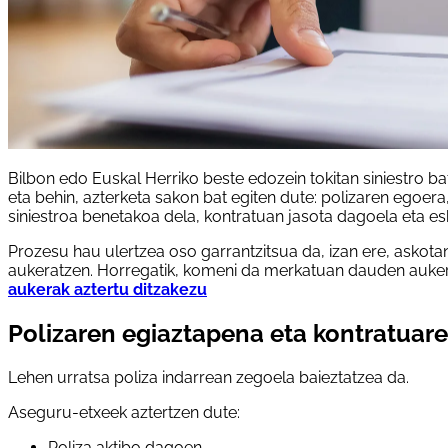
Bilbon edo Euskal Herriko beste edozein tokitan siniestro 
eta behin, azterketa sakon bat egiten dute: polizaren egoer
siniestroa benetakoa dela, kontratuan jasota dagoela eta esk
Prozesu hau ulertzea oso garrantzitsua da, izan ere, askot
aukeratzen. Horregatik, komeni da merkatuan dauden auker
aukerak aztertu ditzakezu
Polizaren egiaztapena eta kontratuar
Lehen urratsa poliza indarrean zegoela baieztatzea da.
Aseguru-etxeek aztertzen dute:
Poliza aktibo dagoen