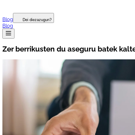
Blog
Dei diezazugun?
Blog
Zer berrikusten du aseguru batek kalt