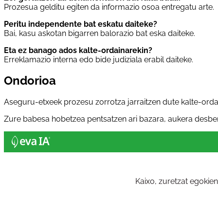
Prozesua gelditu egiten da informazio osoa entregatu arte.
Peritu independente bat eskatu daiteke?
Bai, kasu askotan bigarren balorazio bat eska daiteke.
Eta ez banago ados kalte-ordainarekin?
Erreklamazio interna edo bide judiziala erabil daiteke.
Ondorioa
Aseguru-etxeek prozesu zorrotza jarraitzen dute kalte-orda
Zure babesa hobetzea pentsatzen ari bazara, aukera desbe
Kaixo, zuretzat egokie