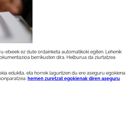
ru-etxeek ez dute ordainketa automatikoki egiten. Lehenik
dokumentazioa berrikusten dira. Helburua da ziurtatzea
okia edukita, eta horrek laguntzen du ere aseguru egokiena
 konparatzea:
hemen zuretzat egokienak diren aseguru