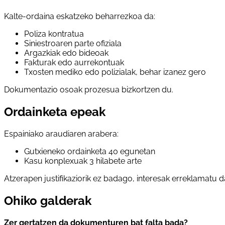
Kalte-ordaina eskatzeko beharrezkoa da:
Poliza kontratua
Siniestroaren parte ofiziala
Argazkiak edo bideoak
Fakturak edo aurrekontuak
Txosten mediko edo polizialak, behar izanez gero
Dokumentazio osoak prozesua bizkortzen du.
Ordainketa epeak
Espainiako araudiaren arabera:
Gutxieneko ordainketa 40 egunetan
Kasu konplexuak 3 hilabete arte
Atzerapen justifikaziorik ez badago, interesak erreklamatu d
Ohiko galderak
Zer gertatzen da dokumenturen bat falta bada?