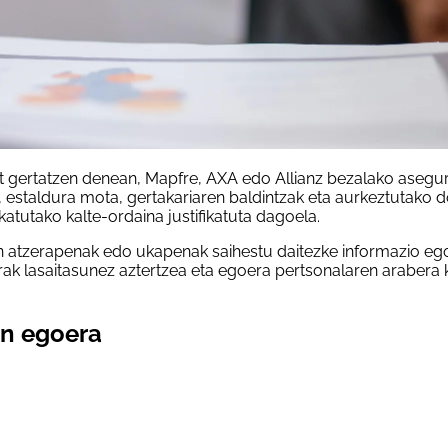
bat gertatzen denean, Mapfre, AXA edo Allianz bezalako asegu
a, estaldura mota, gertakariaren baldintzak eta aurkeztutako 
atutako kalte-ordaina justifikatuta dagoela.
an atzerapenak edo ukapenak saihestu daitezke informazio eg
ak lasaitasunez aztertzea eta egoera pertsonalaren arabera
en egoera