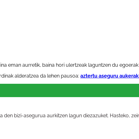
ina eman aurretik, baina hori ulertzeak laguntzen du egoera
rdinak alderatzea da lehen pausoa:
aztertu aseguru aukerak
na den bizi-asegurua aurkitzen lagun diezazuket. Hasteko, ze