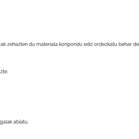
ituak zehazten du materiala konpondu edo ordezkatu behar de
zte.
galak abiatu.