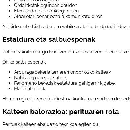
Ordainketak egunean dauden
Etenik edo blokeorik egon den
Aldaketak behar bezala komunikatu diren
Adibidea: etxebizitza baten erabilera aldatu bada (adibidez, o
Estaldura eta salbuespenak
Poliza bakoitzak argi definitzen du zer estaltzen duen eta zer
Ohiko salbuespenak:
Arduragabekeria larriaren ondoriozko kalteak
Nahita egindako ekintzak
Fenomeno bereziak estaldura gehigarririk gabe
Mantentze falta
Hemen egiaztatzen da siniestroa kontratuan sartzen den edo
Kalteen balorazioa: perituaren rola
Perituak kalteen ebaluazio teknikoa egiten du.