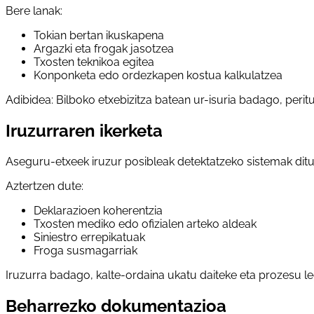
Bere lanak:
Tokian bertan ikuskapena
Argazki eta frogak jasotzea
Txosten teknikoa egitea
Konponketa edo ordezkapen kostua kalkulatzea
Adibidea: Bilboko etxebizitza batean ur-isuria badago, per
Iruzurraren ikerketa
Aseguru-etxeek iruzur posibleak detektatzeko sistemak ditu
Aztertzen dute:
Deklarazioen koherentzia
Txosten mediko edo ofizialen arteko aldeak
Siniestro errepikatuak
Froga susmagarriak
Iruzurra badago, kalte-ordaina ukatu daiteke eta prozesu le
Beharrezko dokumentazioa