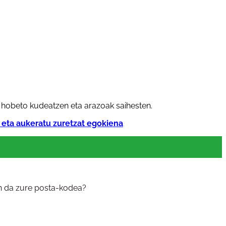
k hobeto kudeatzen eta arazoak saihesten.
 eta aukeratu zuretzat egokiena
in da zure posta-kodea?