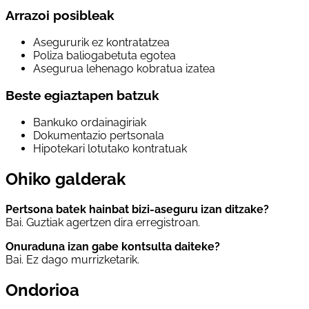
Arrazoi posibleak
Asegururik ez kontratatzea
Poliza baliogabetuta egotea
Asegurua lehenago kobratua izatea
Beste egiaztapen batzuk
Bankuko ordainagiriak
Dokumentazio pertsonala
Hipotekari lotutako kontratuak
Ohiko galderak
Pertsona batek hainbat bizi-aseguru izan ditzake?
Bai. Guztiak agertzen dira erregistroan.
Onuraduna izan gabe kontsulta daiteke?
Bai. Ez dago murrizketarik.
Ondorioa