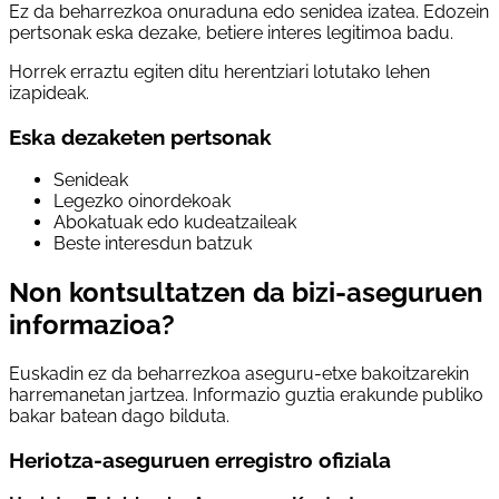
Ez da beharrezkoa onuraduna edo senidea izatea. Edozein
pertsonak eska dezake, betiere interes legitimoa badu.
Horrek erraztu egiten ditu herentziari lotutako lehen
izapideak.
Eska dezaketen pertsonak
Senideak
Legezko oinordekoak
Abokatuak edo kudeatzaileak
Beste interesdun batzuk
Non kontsultatzen da bizi-aseguruen
informazioa?
Euskadin ez da beharrezkoa aseguru-etxe bakoitzarekin
harremanetan jartzea. Informazio guztia erakunde publiko
bakar batean dago bilduta.
Heriotza-aseguruen erregistro ofiziala