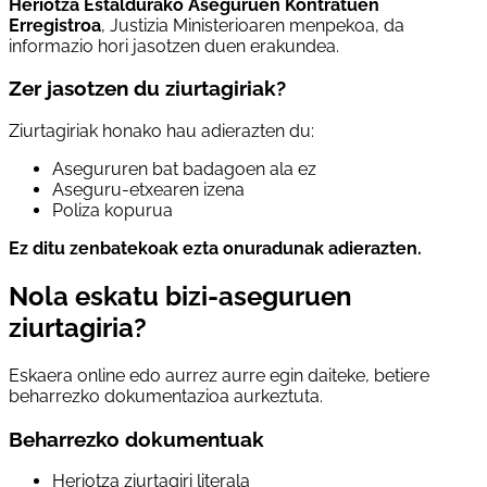
Heriotza Estaldurako Aseguruen Kontratuen
Erregistroa
, Justizia Ministerioaren menpekoa, da
informazio hori jasotzen duen erakundea.
Zer jasotzen du ziurtagiriak?
Ziurtagiriak honako hau adierazten du:
Asegururen bat badagoen ala ez
Aseguru-etxearen izena
Poliza kopurua
Ez ditu zenbatekoak ezta onuradunak adierazten.
Nola eskatu bizi-aseguruen
ziurtagiria?
Eskaera online edo aurrez aurre egin daiteke, betiere
beharrezko dokumentazioa aurkeztuta.
Beharrezko dokumentuak
Heriotza ziurtagiri literala