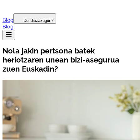
Blog
Dei diezazugun?
Blog
Nola jakin pertsona batek
heriotzaren unean bizi-asegurua
zuen Euskadin?