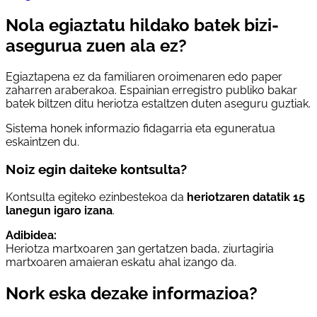
Nola egiaztatu hildako batek bizi-
asegurua zuen ala ez?
Egiaztapena ez da familiaren oroimenaren edo paper
zaharren araberakoa. Espainian erregistro publiko bakar
batek biltzen ditu heriotza estaltzen duten aseguru guztiak.
Sistema honek informazio fidagarria eta eguneratua
eskaintzen du.
Noiz egin daiteke kontsulta?
Kontsulta egiteko ezinbestekoa da
heriotzaren datatik 15
lanegun igaro izana
.
Adibidea:
Heriotza martxoaren 3an gertatzen bada, ziurtagiria
martxoaren amaieran eskatu ahal izango da.
Nork eska dezake informazioa?