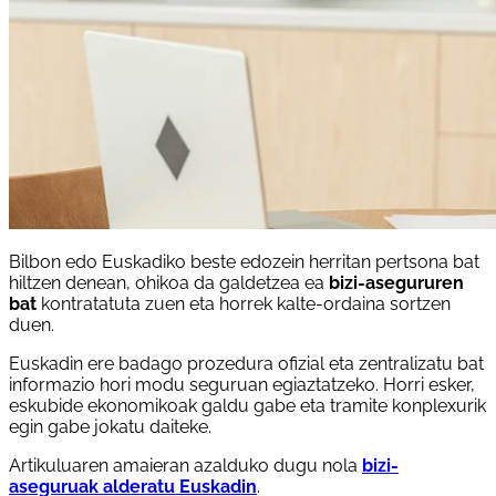
Bilbon edo Euskadiko beste edozein herritan pertsona bat
hiltzen denean, ohikoa da galdetzea ea
bizi-asegururen
bat
kontratatuta zuen eta horrek kalte-ordaina sortzen
duen.
Euskadin ere badago prozedura ofizial eta zentralizatu bat
informazio hori modu seguruan egiaztatzeko. Horri esker,
eskubide ekonomikoak galdu gabe eta tramite konplexurik
egin gabe jokatu daiteke.
Artikuluaren amaieran azalduko dugu nola
bizi-
aseguruak alderatu Euskadin
.