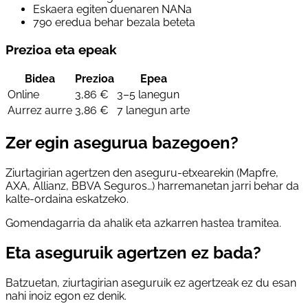
Eskaera egiten duenaren NANa
790 eredua behar bezala beteta
Prezioa eta epeak
Bidea
Prezioa
Epea
Online
3,86 €
3–5 lanegun
Aurrez aurre
3,86 €
7 lanegun arte
Zer egin asegurua bazegoen?
Ziurtagirian agertzen den aseguru-etxearekin (Mapfre,
AXA, Allianz, BBVA Seguros…) harremanetan jarri behar da
kalte-ordaina eskatzeko.
Gomendagarria da ahalik eta azkarren hastea tramitea.
Eta aseguruik agertzen ez bada?
Batzuetan, ziurtagirian aseguruik ez agertzeak ez du esan
nahi inoiz egon ez denik.