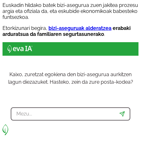
Euskadin hildako batek bizi-asegurua zuen jakitea prozesu
argia eta ofiziala da, eta eskubide ekonomikoak babesteko
funtsezkoa.
Etorkizunari begira,
bizi-aseguruak alderatzea
erabaki
arduratsua da familiaren segurtasunerako
.
Kaixo, zuretzat egokiena den bizi-asegurua aurkitzen
lagun diezazuket. Hasteko, zein da zure posta-kodea?