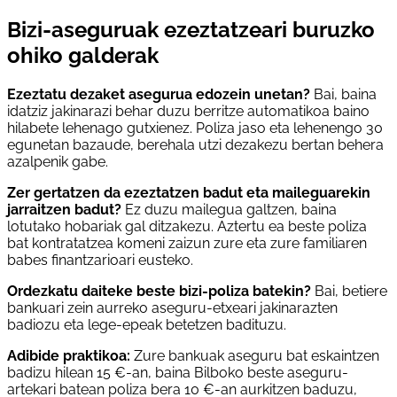
Bizi-aseguruak ezeztatzeari buruzko
ohiko galderak
Ezeztatu dezaket asegurua edozein unetan?
Bai, baina
idatziz jakinarazi behar duzu berritze automatikoa baino
hilabete lehenago gutxienez. Poliza jaso eta lehenengo 30
egunetan bazaude, berehala utzi dezakezu bertan behera
azalpenik gabe.
Zer gertatzen da ezeztatzen badut eta maileguarekin
jarraitzen badut?
Ez duzu mailegua galtzen, baina
lotutako hobariak gal ditzakezu. Aztertu ea beste poliza
bat kontratatzea komeni zaizun zure eta zure familiaren
babes finantzarioari eusteko.
Ordezkatu daiteke beste bizi-poliza batekin?
Bai, betiere
bankuari zein aurreko aseguru-etxeari jakinarazten
badiozu eta lege-epeak betetzen badituzu.
Adibide praktikoa:
Zure bankuak aseguru bat eskaintzen
badizu hilean 15 €-an, baina Bilboko beste aseguru-
artekari batean poliza bera 10 €-an aurkitzen baduzu,