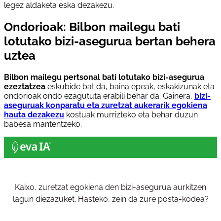
legez aldaketa eska dezakezu.
Ondorioak: Bilbon mailegu bati
lotutako bizi-asegurua bertan behera
uztea
Bilbon mailegu pertsonal bati lotutako bizi-asegurua
ezeztatzea
eskubide bat da, baina epeak, eskakizunak eta
ondorioak ondo ezagututa erabili behar da. Gainera,
bizi-
aseguruak konparatu eta zuretzat aukerarik egokiena
hauta dezakezu
kostuak murrizteko eta behar duzun
babesa mantentzeko.
Kaixo, zuretzat egokiena den bizi-asegurua aurkitzen
lagun diezazuket. Hasteko, zein da zure posta-kodea?