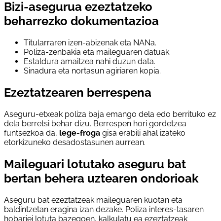
Bizi-asegurua ezeztatzeko
beharrezko dokumentazioa
Titularraren izen-abizenak eta NANa.
Poliza-zenbakia eta maileguaren datuak.
Estaldura amaitzea nahi duzun data.
Sinadura eta nortasun agiriaren kopia.
Ezeztatzearen berrespena
Aseguru-etxeak poliza baja emango dela edo berrituko ez
dela berretsi behar dizu. Berrespen hori gordetzea
funtsezkoa da,
lege-froga
gisa erabili ahal izateko
etorkizuneko desadostasunen aurrean.
Maileguari lotutako aseguru bat
bertan behera uztearen ondorioak
Aseguru bat ezeztatzeak maileguaren kuotan eta
baldintzetan eragina izan dezake. Poliza interes-tasaren
hobariei lotuta bazegoen, kalkulatu ea ezeztatzeak