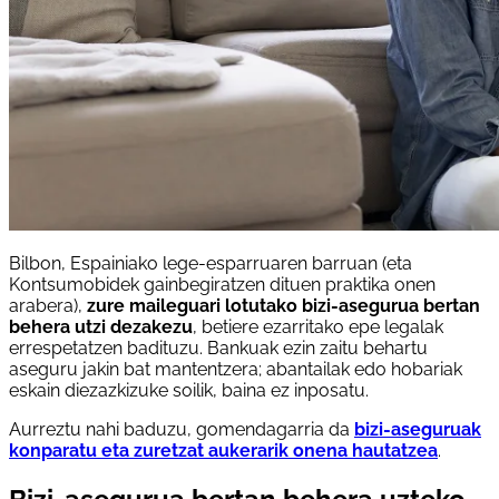
Bilbon, Espainiako lege-esparruaren barruan (eta
Kontsumobidek gainbegiratzen dituen praktika onen
arabera),
zure maileguari lotutako bizi-asegurua bertan
behera utzi dezakezu
, betiere ezarritako epe legalak
errespetatzen badituzu. Bankuak ezin zaitu behartu
aseguru jakin bat mantentzera; abantailak edo hobariak
eskain diezazkizuke soilik, baina ez inposatu.
Aurreztu nahi baduzu, gomendagarria da
bizi-aseguruak
konparatu eta zuretzat aukerarik onena hautatzea
.