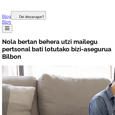
Blog
Dei diezazugun?
Blog
Nola bertan behera utzi mailegu
pertsonal bati lotutako bizi-asegurua
Bilbon