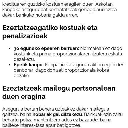
kredituaren guztizko kostuan eragiten duen. Askotan,
kanpoko aseguru bat kontratatzeak gehiago aurreztea
dakar, bankuko hobaria galdu arren.
Ezeztatzeagatiko kostuak eta
penalizazioak
30 eguneko epearen barruan:
Normalean ez dago
kosturik eta prima proportzionalaren itzulera eskatu
dezakezu.
Epetik kanpo:
Konpainiak asegurua aktibo egon den
denborari dagokion zati proportzionala kobra
dezake.
Ezeztatzeak mailegu pertsonalean
duen eragina
Asegurua bertan behera uzteak ez dakar mailegua
galtzea, baina
hobariak gal ditzakezu
. Bankuak ezin zaitu
behartu poliza mantentzera ados ez bazaude, baina
baliteke interes-tasa apur bat igotzea.