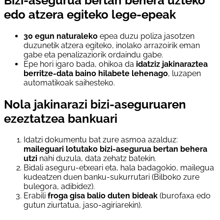
Bizi-asegurua bertan behera uzteko
edo atzera egiteko lege-epeak
30 egun naturaleko
epea duzu poliza jasotzen
duzunetik atzera egiteko, inolako arrazoirik eman
gabe eta penalizaziorik ordaindu gabe.
Epe hori igaro bada, ohikoa da
idatziz jakinaraztea
berritze-data baino hilabete lehenago
, luzapen
automatikoak saihesteko.
Nola jakinarazi bizi-aseguruaren
ezeztatzea bankuari
Idatzi dokumentu bat zure asmoa azalduz:
maileguari lotutako bizi-asegurua bertan behera
utzi
nahi duzula, data zehatz batekin.
Bidali aseguru-etxeari eta, hala badagokio, mailegua
kudeatzen duen banku-sukurrutari (Bilboko zure
bulegora, adibidez).
Erabili
froga gisa balio duten bideak
(burofaxa edo
gutun ziurtatua, jaso-agiriarekin).