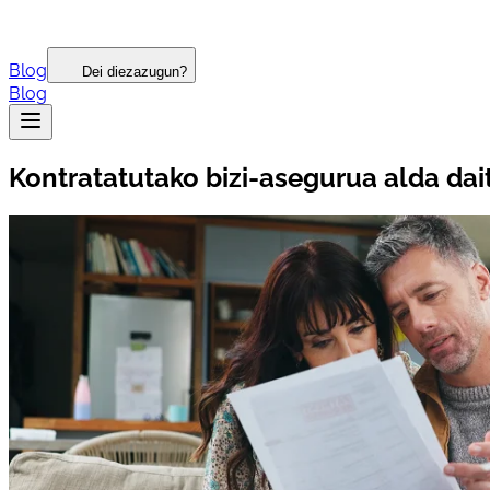
Blog
Dei diezazugun?
Blog
Kontratatutako bizi-asegurua alda dai