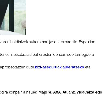
zaren baldintzek aukera hori jasotzen badute. Espainian
n denean, etxebizitza bat erosten denean edo lan-egoera
k aprobetxatzen dute
bizi-aseguruak alderatzeko
eta
k dira konpainia hauek:
Mapfre, AXA, Allianz, VidaCaixa edo