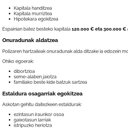
Kapitala handitzea
Kapitala murriztea
Hipotekara egokitzea
Espainian batez besteko kapitala
120.000 € eta 300.000 € 
Onuradunak aldatzea
Polizaren hartzaileak onuradunak alda ditzake ia edozein 
Ohiko egoerak:
dibortzioa
seme-alaben jaiotza
familiako beste kide batzuk sartzea
Estaldura osagarriak egokitzea
Askotan gehitu daitezkeen estaldurak:
ezintasun iraunkor osoa
gaixotasun larriak
istripuzko heriotza