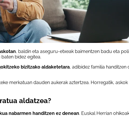
askotan
, baldin eta aseguru-etxeak baimentzen badu eta poli
baten bidez egitea.
kitzeko bizitzako aldaketetara
, adibidez familia handitze
 daiteke merkatuan dauden aukerak aztertzea. Horregatik, asko
ratua aldatzea?
skua nabarmen handitzen ez denean
. Euskal Herrian ohikoa