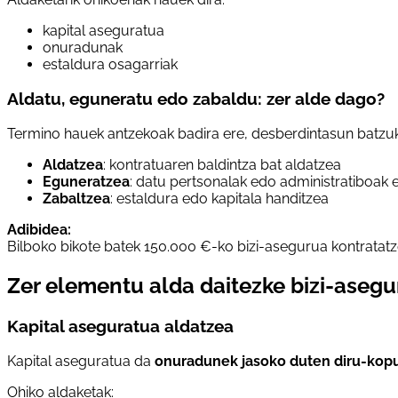
kapital aseguratua
onuradunak
estaldura osagarriak
Aldatu, eguneratu edo zabaldu: zer alde dago?
Termino hauek antzekoak badira ere, desberdintasun batzuk
Aldatzea
: kontratuaren baldintza bat aldatzea
Eguneratzea
: datu pertsonalak edo administratiboak 
Zabaltzea
: estaldura edo kapitala handitzea
Adibidea:
Bilboko bikote batek 150.000 €-ko bizi-asegurua kontratatz
Zer elementu alda daitezke bizi-aseg
Kapital aseguratua aldatzea
Kapital aseguratua da
onuradunek jasoko duten diru-kopu
Ohiko aldaketak: