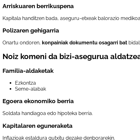
Arriskuaren berrikuspena
Kapitala handitzen bada, aseguru-etxeak balorazio medikoa
Polizaren gehigarria
Onartu ondoren,
konpainiak dokumentu osagarri bat
bidal
Noiz komeni da bizi-asegurua aldatze
Familia-aldaketak
Ezkontza
Seme-alabak
Egoera ekonomiko berria
Soldata handiagoa edo hipoteka berria.
Kapitalaren eguneraketa
Inflazioak estaldura gutxitu dezake denborarekin.