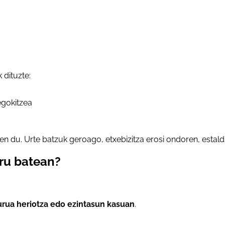
 dituzte:
egokitzea
en du. Urte batzuk geroago, etxebizitza erosi ondoren, estal
uru batean?
rua heriotza edo ezintasun kasuan
.