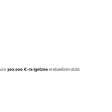
dura
300.000 €-ra igotzea
erabakitzen dute.