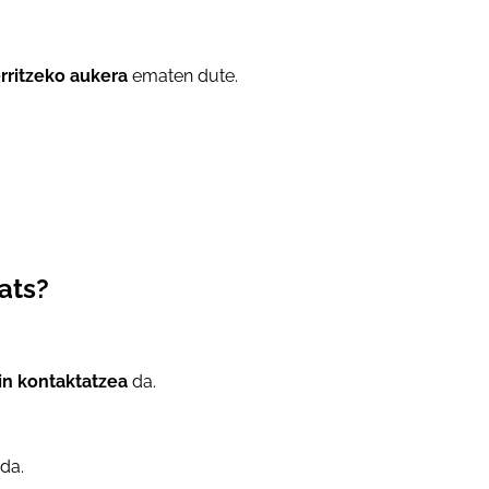
rritzeko aukera
ematen dute.
ats?
in kontaktatzea
da.
da.