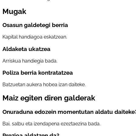
Mugak
Osasun galdetegi berria
Kapital handiagoa eskatzean.
Aldaketa ukatzea
Arriskua handiegia bada.
Poliza berria kontratatzea
Batzuetan aukera hobea izan daiteke.
Maiz egiten diren galderak
Onuraduna edozein momentutan aldatu daiteke
Bai, salbu eta izendapena ezeztaezina bada.
Prezioa aldatzen da?