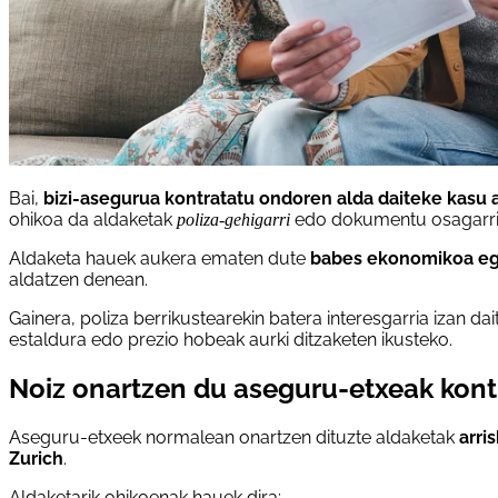
Bai,
bizi-asegurua kontratatu ondoren alda daiteke kasu 
ohikoa da aldaketak
edo dokumentu osagarri 
poliza-gehigarri
Aldaketa hauek aukera ematen dute
babes ekonomikoa ego
aldatzen denean.
Gainera, poliza berrikustearekin batera interesgarria izan
estaldura edo prezio hobeak aurki ditzaketen ikusteko.
Noiz onartzen du aseguru-etxeak kont
Aseguru-etxeek normalean onartzen dituzte aldaketak
arri
Zurich
.
Aldaketarik ohikoenak hauek dira: