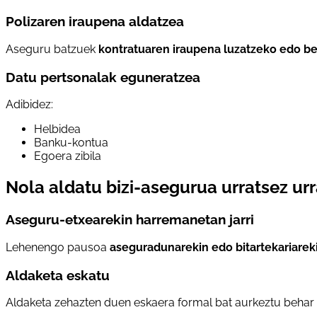
Polizaren iraupena aldatzea
Aseguru batzuek
kontratuaren iraupena luzatzeko edo be
Datu pertsonalak eguneratzea
Adibidez:
Helbidea
Banku-kontua
Egoera zibila
Nola aldatu bizi-asegurua urratsez urr
Aseguru-etxearekin harremanetan jarri
Lehenengo pausoa
aseguradunarekin edo bitartekariarek
Aldaketa eskatu
Aldaketa zehazten duen eskaera formal bat aurkeztu behar 