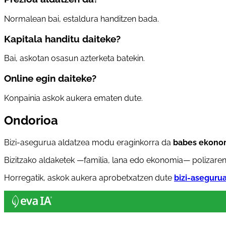
Normalean bai, estaldura handitzen bada.
Kapitala handitu daiteke?
Bai, askotan osasun azterketa batekin.
Online egin daiteke?
Konpainia askok aukera ematen dute.
Ondorioa
Bizi-asegurua aldatzea modu eraginkorra da
babes ekono
Bizitzako aldaketek —familia, lana edo ekonomia— polizaren
Horregatik, askok aukera aprobetxatzen dute
bizi-aseguru