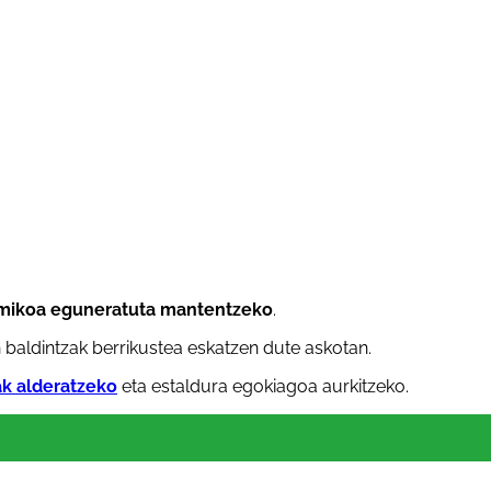
mikoa eguneratuta mantentzeko
.
 baldintzak berrikustea eskatzen dute askotan.
ak alderatzeko
eta estaldura egokiagoa aurkitzeko.