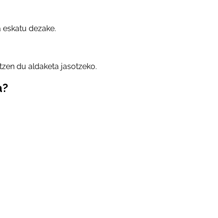
 eskatu dezake.
tzen du aldaketa jasotzeko.
a?