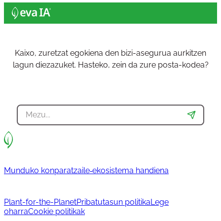
Kaixo, zuretzat egokiena den bizi-asegurua aurkitzen
lagun diezazuket. Hasteko, zein da zure posta-kodea?
Munduko konparatzaile‐ekosistema handiena
Plant-for-the-Planet
Pribatutasun politika
Lege
oharra
Cookie politikak