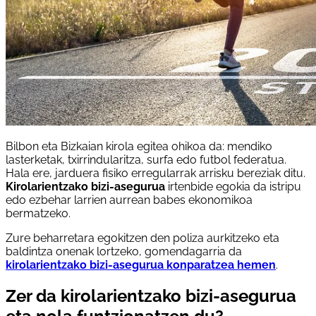
Bilbon eta Bizkaian kirola egitea ohikoa da: mendiko
lasterketak, txirrindularitza, surfa edo futbol federatua.
Hala ere, jarduera fisiko erregularrak arrisku bereziak ditu.
Kirolarientzako bizi-asegurua
irtenbide egokia da istripu
edo ezbehar larrien aurrean babes ekonomikoa
bermatzeko.
Zure beharretara egokitzen den poliza aurkitzeko eta
baldintza onenak lortzeko, gomendagarria da
kirolarientzako bizi-asegurua konparatzea hemen
.
Zer da kirolarientzako bizi-asegurua