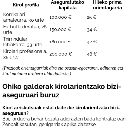
Aseguratutako
Hileko prima
Kirol profila
kapitala
orientagarria
Korrikalari
100.000 €
25 €
amateurra, 30 urte
Futbol federatua, 28
150.000 €
34 €
urte
Txirrindulari
180.000 €
42 €
lehiakorra, 33 urte
Kirolari profesionala,
200.000 €
48 €
35 urte
(Prezioak orientagarriak dira eta osasun-egoeraren, adinaren eta
kirol motaren arabera alda daitezke.)
Ohiko galderak kirolarientzako bizi-
aseguruari buruz
Kirol arriskutsuak estal daitezke kirolarientzako bizi-
aseguruan?
Bai, jarduera behar bezala adierazten bada kontratazioan.
Zenbait kasutan, gehigarriak aplika daitezke.