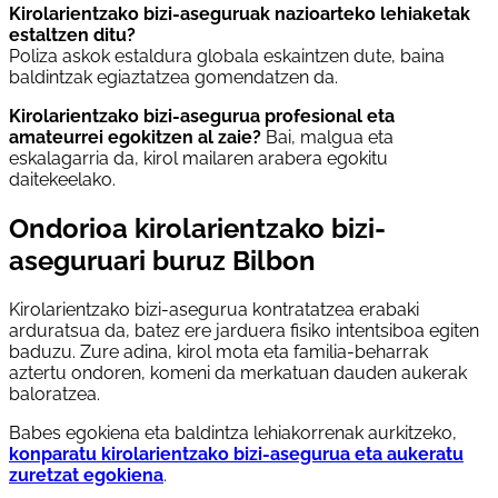
Kirolarientzako bizi-aseguruak nazioarteko lehiaketak
estaltzen ditu?
Poliza askok estaldura globala eskaintzen dute, baina
baldintzak egiaztatzea gomendatzen da.
Kirolarientzako bizi-asegurua profesional eta
amateurrei egokitzen al zaie?
Bai, malgua eta
eskalagarria da, kirol mailaren arabera egokitu
daitekeelako.
Ondorioa kirolarientzako bizi-
aseguruari buruz Bilbon
Kirolarientzako bizi-asegurua kontratatzea erabaki
arduratsua da, batez ere jarduera fisiko intentsiboa egiten
baduzu. Zure adina, kirol mota eta familia-beharrak
aztertu ondoren, komeni da merkatuan dauden aukerak
baloratzea.
Babes egokiena eta baldintza lehiakorrenak aurkitzeko,
konparatu kirolarientzako bizi-asegurua eta aukeratu
zuretzat egokiena
.