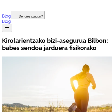
Blog
Dei diezazugun?
Blog
Kirolarientzako bizi-asegurua Bilbon:
babes sendoa jarduera fisikorako