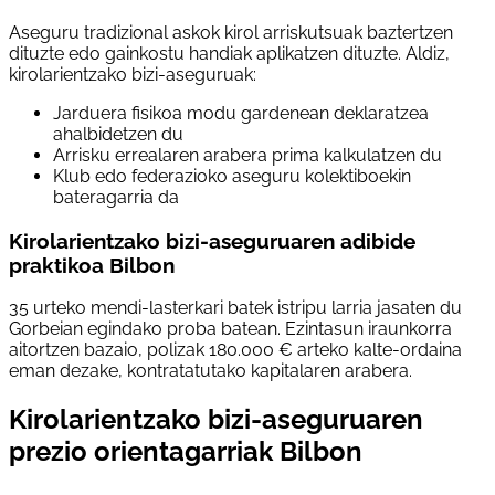
Aseguru tradizional askok kirol arriskutsuak baztertzen
dituzte edo gainkostu handiak aplikatzen dituzte. Aldiz,
kirolarientzako bizi-aseguruak:
Jarduera fisikoa modu gardenean deklaratzea
ahalbidetzen du
Arrisku errealaren arabera prima kalkulatzen du
Klub edo federazioko aseguru kolektiboekin
bateragarria da
Kirolarientzako bizi-aseguruaren adibide
praktikoa Bilbon
35 urteko mendi-lasterkari batek istripu larria jasaten du
Gorbeian egindako proba batean. Ezintasun iraunkorra
aitortzen bazaio, polizak 180.000 € arteko kalte-ordaina
eman dezake, kontratatutako kapitalaren arabera.
Kirolarientzako bizi-aseguruaren
prezio orientagarriak Bilbon