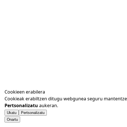
Cookieen erabilera
Cookieak erabiltzen ditugu webgunea seguru mantentzeko
Pertsonalizatu
aukeran.
Ukatu
Pertsonalizatu
Onartu