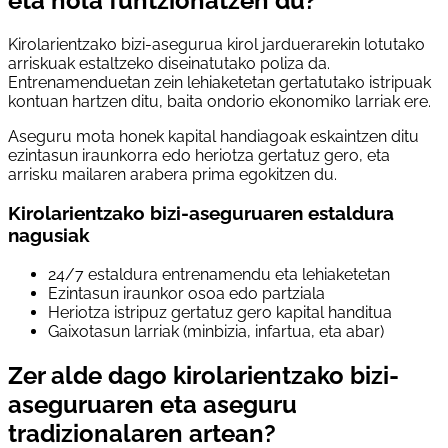
eta nola funtzionatzen du?
Kirolarientzako bizi-asegurua kirol jarduerarekin lotutako
arriskuak estaltzeko diseinatutako poliza da.
Entrenamenduetan zein lehiaketetan gertatutako istripuak
kontuan hartzen ditu, baita ondorio ekonomiko larriak ere.
Aseguru mota honek kapital handiagoak eskaintzen ditu
ezintasun iraunkorra edo heriotza gertatuz gero, eta
arrisku mailaren arabera prima egokitzen du.
Kirolarientzako bizi-aseguruaren estaldura
nagusiak
24/7 estaldura entrenamendu eta lehiaketetan
Ezintasun iraunkor osoa edo partziala
Heriotza istripuz gertatuz gero kapital handitua
Gaixotasun larriak (minbizia, infartua, eta abar)
Zer alde dago kirolarientzako bizi-
aseguruaren eta aseguru
tradizionalaren artean?