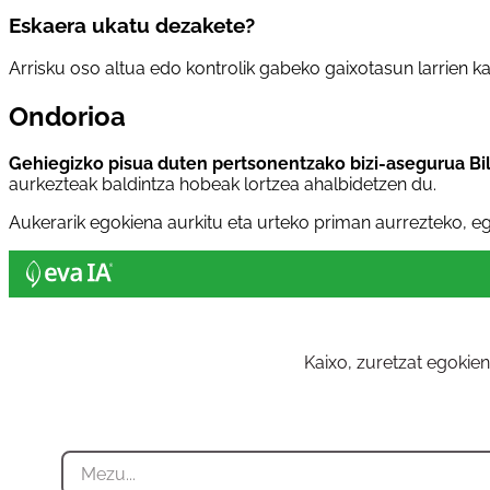
Eskaera ukatu dezakete?
Arrisku oso altua edo kontrolik gabeko gaixotasun larrien ka
Ondorioa
Gehiegizko pisua duten pertsonentzako bizi-asegurua Bi
aurkezteak baldintza hobeak lortzea ahalbidetzen du.
Aukerarik egokiena aurkitu eta urteko priman aurrezteko, eg
Kaixo, zuretzat egokie