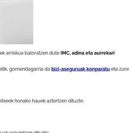
eek arriskua baloratzen dute
IMC, adina eta aurrekari
retik, gomendagarria da
bizi-aseguruak konparatu
eta zure
txeek honako hauek aztertzen dituzte:
ak eskaintzen dituzte.