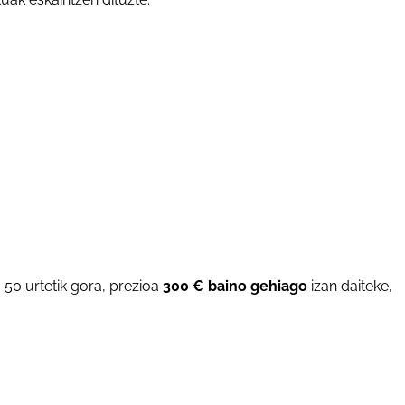
50 urtetik gora, prezioa
300 € baino gehiago
izan daiteke,