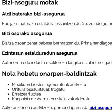
Bizi-aseguru motak
Aldi baterako bizi-asegurua
Epe jakin baterako estaldura eskaintzen du (10, 20 edo 30 u
Bizi osorako asegurua
Bizitza osoan zehar babesa bermatzen du. Prima handiagoa 
Ezintasun estalduradun asegurua
Autonomo edo industria-sektoreko langileentzat interesgarr
Nola hobetu onarpen-baldintzak
Medikuen txosten eguneratuak aurkeztu
Ohitura osasuntsuak frogatu
Erretzeari uztea
Konpainia desberdinen eskaintzak alderatu
Aukerarik onena aurkitzeko, gomendagarria da
bizi-asegur