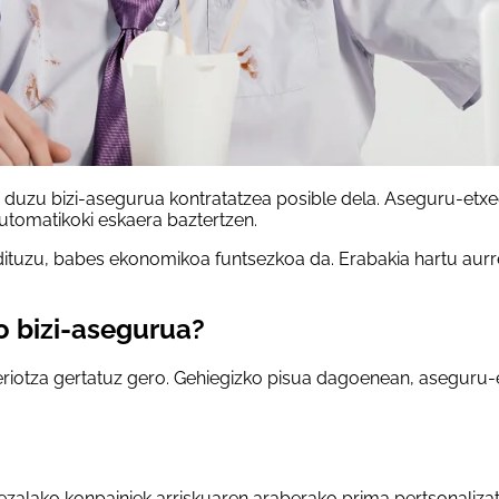
ar duzu bizi-asegurua kontratatzea posible dela. Aseguru-etx
utomatikoki eskaera baztertzen.
dituzu, babes ekonomikoa funtsezkoa da. Erabakia hartu aur
o bizi-asegurua?
riotza gertatuz gero. Gehiegizko pisua dagoenean, aseguru-e
alako konpainiek arriskuaren araberako prima pertsonalizatu