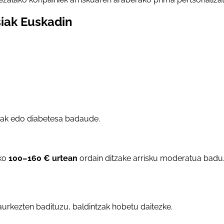
siak Euskadin
oak edo diabetesa badaude.
ako
100–160 € urtean
ordain ditzake arrisku moderatua badu. 
urkezten badituzu, baldintzak hobetu daitezke.