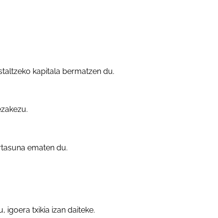
taltzeko kapitala bermatzen du.
ezakezu.
urtasuna ematen du.
igoera txikia izan daiteke.