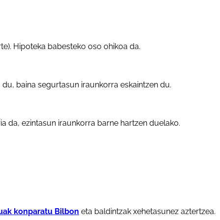
rte). Hipoteka babesteko oso ohikoa da.
du, baina segurtasun iraunkorra eskaintzen du.
ia da, ezintasun iraunkorra barne hartzen duelako.
uak konparatu Bilbon
eta baldintzak xehetasunez aztertzea.