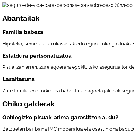
Abantailak
Familia babesa
Hipoteka, seme-alaben ikasketak edo eguneroko gastuak es
Estaldura pertsonalizatua
Pisua izan arren, zure egoerara egokitutako asegurua lor d
Lasaitasuna
Zure familiaren etorkizuna babestuta dagoela jakiteak seg
Ohiko galderak
Gehiegizko pisuak prima garestitzen al du?
Batzuetan bai, baina IMC moderatua eta osasun ona baduzu, 