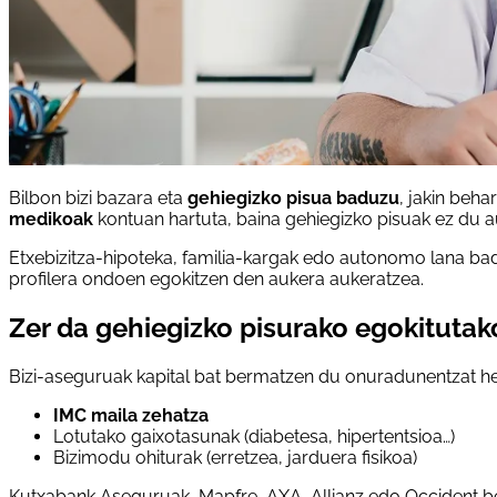
Bilbon bizi bazara eta
gehiegizko pisua baduzu
, jakin beh
medikoak
kontuan hartuta, baina gehiegizko pisuak ez du a
Etxebizitza-hipoteka, familia-kargak edo autonomo lana ba
profilera ondoen egokitzen den aukera aukeratzea.
Zer da gehiegizko pisurako egokitutak
Bizi-aseguruak kapital bat bermatzen du onuradunentzat he
IMC maila zehatza
Lotutako gaixotasunak (diabetesa, hipertentsioa…)
Bizimodu ohiturak (erretzea, jarduera fisikoa)
Kutxabank Aseguruak, Mapfre, AXA, Allianz edo Occident bez