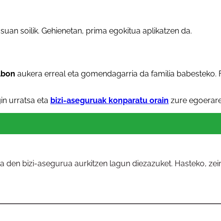
suan soilik. Gehienetan, prima egokitua aplikatzen da.
lbon
aukera erreal eta gomendagarria da familia babesteko. 
in urratsa eta
bizi-aseguruak konparatu orain
zure egoerare
na den bizi-asegurua aurkitzen lagun diezazuket. Hasteko, ze