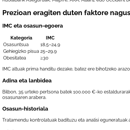
Prezioan eragiten duten faktore nagu
IMC eta osasun-egoera
Kategoria
IMC
Osasuntsua
18,5–24,9
Gehiegizko pisua
25–29,9
Obesitatea
≥30
IMC altuak prima handitu dezake, batez ere bihotzeko araz
Adina eta lanbidea
Bilbon, 35 urteko pertsona batek 100.000 €-ko estaldurar
osasunaren arabera.
Osasun-historiala
Tratamendu kontrolatuak badituzu eta analisi eguneratuak a