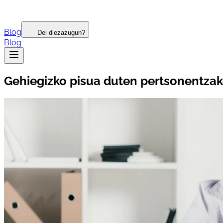
Blog
Dei diezazugun?
Blog
Gehiegizko pisua duten pertsonentzak