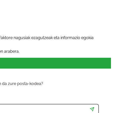
Faktore nagusiak ezagutzeak eta informazio egokia
n arabera.
in da zure posta-kodea?