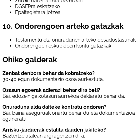
Zerbitzuaren arreta bezeroan
DGSFPra eskatzeko
Epaitegietara jotzea
10. Ondorengoen arteko gatazkak
Testamentu eta onuradunen arteko desadostasunak
Ondorengoen eskubideen kontu gatazkak
Ohiko galderak
Zenbat denbora behar da kobratzeko?
30-40 egun dokumentazio osoa aurkeztuta.
Osasun egoerak adierazi behar dira beti?
Bai, edozein gaixotasun aurrekoa deklaratu behar da.
Onuraduna alda daiteke kontratu ondoren?
Bai, baina aseguruak onartu behar du eta dokumentazioa
eguneratu.
Arrisku-jarduerak estalita dauden jakiteko?
Baztertze atalean argi agertzen dira.