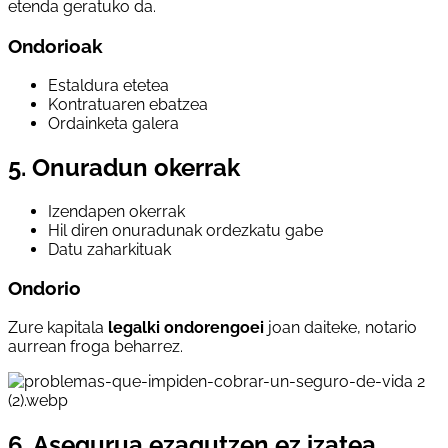
etenda geratuko da.
Ondorioak
Estaldura etetea
Kontratuaren ebatzea
Ordainketa galera
5. Onuradun okerrak
Izendapen okerrak
Hil diren onuradunak ordezkatu gabe
Datu zaharkituak
Ondorio
Zure kapitala
legalki ondorengoei
joan daiteke, notario
aurrean froga beharrez.
6. Asegurua ezagutzen ez izatea