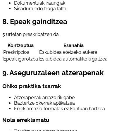
Dokumentuak iraungiak
Sinadura edo froga falta
8. Epeak gainditzea
5 urtetan preskribatzen da.
Kontzeptua
Esanahia
Preskripzioa
Eskubidea etetzeko aukera
Epeak igarotzea
Eskubidea automatikoki galtzea
9. Aseguruzaleen atzerapenak
Ohiko praktika txarrak
Atzerapenak arrazoirik gabe
Baztertze okerrak aplikatzea
Erreklamazio formalak ez kontuan hartzea
Nola erreklamatu