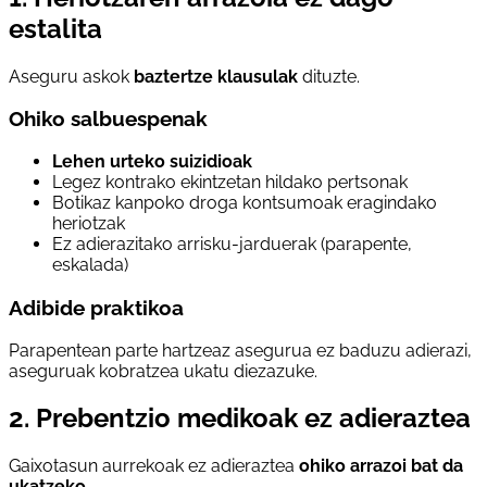
estalita
Aseguru askok
baztertze klausulak
dituzte.
Ohiko salbuespenak
Lehen urteko suizidioak
Legez kontrako ekintzetan hildako pertsonak
Botikaz kanpoko droga kontsumoak eragindako
heriotzak
Ez adierazitako arrisku-jarduerak (parapente,
eskalada)
Adibide praktikoa
Parapentean parte hartzeaz asegurua ez baduzu adierazi,
aseguruak kobratzea ukatu diezazuke.
2. Prebentzio medikoak ez adieraztea
Gaixotasun aurrekoak ez adieraztea
ohiko arrazoi bat da
ukatzeko
.