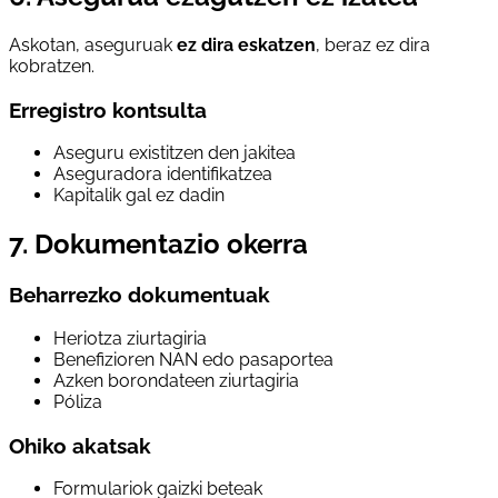
Askotan, aseguruak
ez dira eskatzen
, beraz ez dira
kobratzen.
Erregistro kontsulta
Aseguru existitzen den jakitea
Aseguradora identifikatzea
Kapitalik gal ez dadin
7. Dokumentazio okerra
Beharrezko dokumentuak
Heriotza ziurtagiria
Benefizioren NAN edo pasaportea
Azken borondateen ziurtagiria
Póliza
Ohiko akatsak
Formulariok gaizki beteak