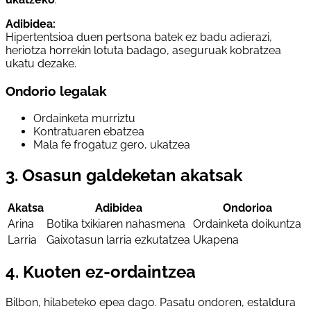
Adibidea:
Hipertentsioa duen pertsona batek ez badu adierazi,
heriotza horrekin lotuta badago, aseguruak kobratzea
ukatu dezake.
Ondorio legalak
Ordainketa murriztu
Kontratuaren ebatzea
Mala fe frogatuz gero, ukatzea
3. Osasun galdeketan akatsak
Akatsa
Adibidea
Ondorioa
Arina
Botika txikiaren nahasmena
Ordainketa doikuntza
Larria
Gaixotasun larria ezkutatzea
Ukapena
4. Kuoten ez-ordaintzea
Bilbon, hilabeteko epea dago. Pasatu ondoren, estaldura