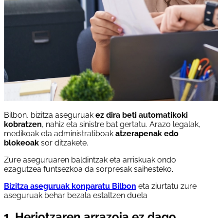
Bilbon, bizitza aseguruak
ez dira beti automatikoki
kobratzen
, nahiz eta sinistre bat gertatu. Arazo legalak,
medikoak eta administratiboak
atzerapenak edo
blokeoak
sor ditzakete.
Zure aseguruaren baldintzak eta arriskuak ondo
ezagutzea funtsezkoa da sorpresak saihesteko.
Bizitza aseguruak konparatu Bilbon
eta ziurtatu zure
aseguruak behar bezala estaltzen duela
1. Heriotzaren arrazoia ez dago