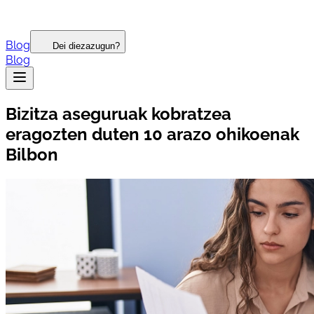
Blog
Dei diezazugun?
Blog
Bizitza aseguruak kobratzea
eragozten duten 10 arazo ohikoenak
Bilbon