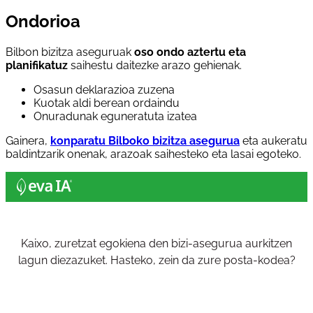
Ondorioa
Bilbon bizitza aseguruak
oso ondo aztertu eta
planifikatuz
saihestu daitezke arazo gehienak.
Osasun deklarazioa zuzena
Kuotak aldi berean ordaindu
Onuradunak eguneratuta izatea
Gainera,
konparatu Bilboko bizitza asegurua
eta aukeratu
baldintzarik onenak, arazoak saihesteko eta lasai egoteko.
Kaixo, zuretzat egokiena den bizi-asegurua aurkitzen
lagun diezazuket. Hasteko, zein da zure posta-kodea?