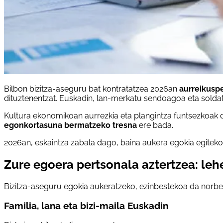
Bilbon bizitza-aseguru bat kontratatzea 2026an
aurreikusp
dituztenentzat. Euskadin, lan-merkatu sendoagoa eta soldata-
Kultura ekonomikoan aurrezkia eta plangintza funtsezkoak 
egonkortasuna bermatzeko tresna
ere bada.
2026an, eskaintza zabala dago, baina aukera egokia egitek
Zure egoera pertsonala aztertzea: leh
Bizitza-aseguru egokia aukeratzeko, ezinbestekoa da norb
Familia, lana eta bizi-maila Euskadin