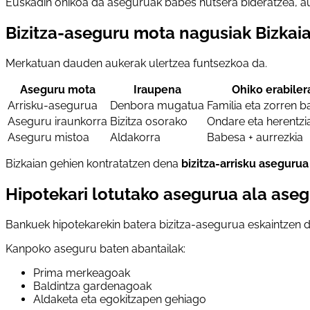
Euskadin ohikoa da aseguruak babes hutsera bideratzea, aur
Bizitza-aseguru mota nagusiak Bizkai
Merkatuan dauden aukerak ulertzea funtsezkoa da.
Aseguru mota
Iraupena
Ohiko erabiler
Arrisku-asegurua
Denbora mugatua
Familia eta zorren 
Aseguru iraunkorra
Bizitza osorako
Ondare eta herentzi
Aseguru mistoa
Aldakorra
Babesa + aurrezkia
Bizkaian gehien kontratatzen dena
bizitza-arrisku asegurua
Hipotekari lotutako asegurua ala ase
Bankuek hipotekarekin batera bizitza-asegurua eskaintzen 
Kanpoko aseguru baten abantailak:
Prima merkeagoak
Baldintza gardenagoak
Aldaketa eta egokitzapen gehiago