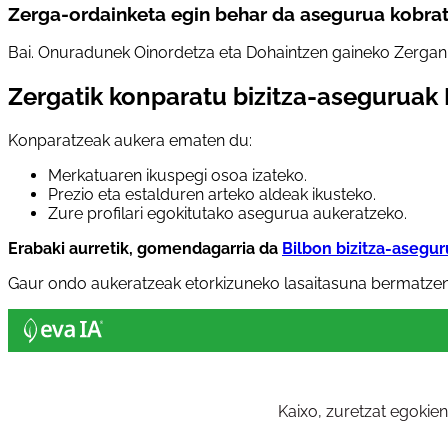
Zerga-ordainketa egin behar da asegurua kobra
Bai. Onuradunek Oinordetza eta Dohaintzen gaineko Zergan
Zergatik konparatu bizitza-aseguruak 
Konparatzeak aukera ematen du:
Merkatuaren ikuspegi osoa izateko.
Prezio eta estalduren arteko aldeak ikusteko.
Zure profilari egokitutako asegurua aukeratzeko.
Erabaki aurretik, gomendagarria da
Bilbon bizitza-asegu
Gaur ondo aukeratzeak etorkizuneko lasaitasuna bermatzen
Kaixo, zuretzat egokie