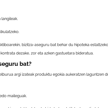
 langileak.
lkulatzeko.
 aktiboarekin, bizitza-aseguru bat behar du hipoteka estaltze
 kontrata dezake, zor eta azken gastuetara bideratua.
aseguru bat?
Helburua argi izateak produktu egokia aukeratzen laguntzen d
 edo maileguak.