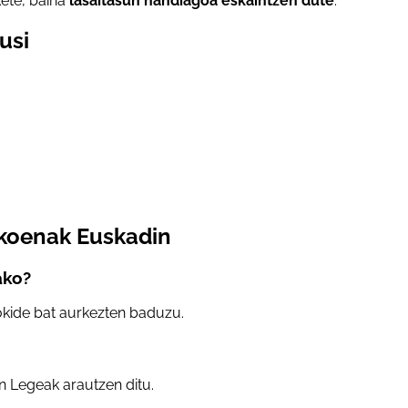
ete, baina
lasaitasun handiagoa eskaintzen dute
.
usi
ikoenak Euskadin
ako?
okide bat aurkezten baduzu.
 Legeak arautzen ditu.