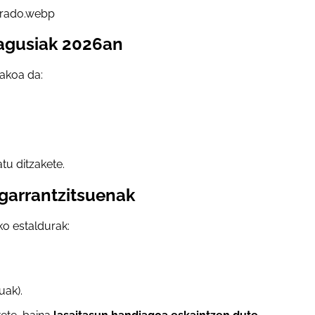
nagusiak 2026an
akoa da:
tu ditzakete.
garrantzitsuenak
o estaldurak:
uak).