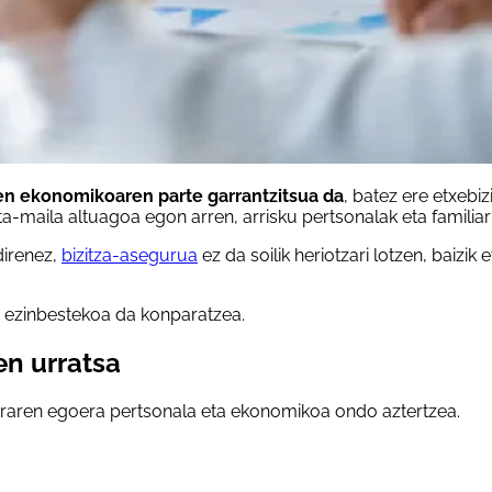
en ekonomikoaren parte garrantzitsua da
, batez ere etxebi
maila altuagoa egon arren, arrisku pertsonalak eta familiarra
direnez,
bizitza-asegurua
ez da soilik heriotzari lotzen, baizik 
o ezinbestekoa da konparatzea.
en urratsa
eraren egoera pertsonala eta ekonomikoa ondo aztertzea.