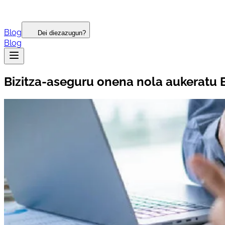
Blog
Dei diezazugun?
Blog
Bizitza-aseguru onena nola aukeratu 