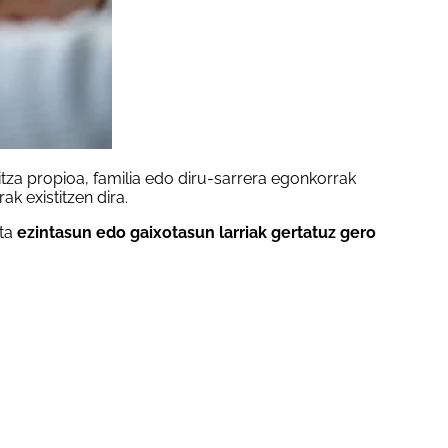
zitza propioa, familia edo diru-sarrera egonkorrak
k existitzen dira.
eta
ezintasun edo gaixotasun larriak gertatuz gero