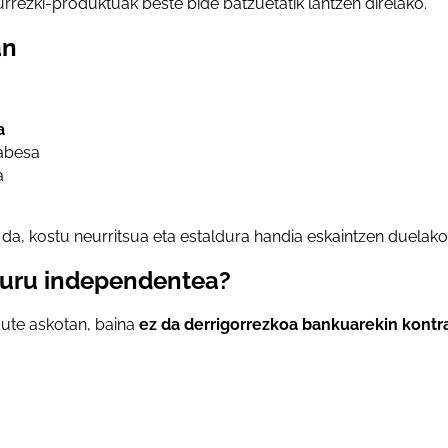
rezki-produktuak beste bide batzuetatik lantzen direlako.
an
a
babesa
a
da, kostu neurritsua eta estaldura handia eskaintzen duelako
guru independentea?
dute askotan, baina
ez da derrigorrezkoa bankuarekin kontr