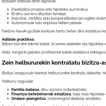
Bizkaian ohikoak diren egoerak:
Etxebizitza propioa edo hipoteka aurreratua.
Bi diru-sarrera dituzten familiak.
Industria, zerbitzu edo kooperatibetan lan egiten duten
Autonomoak edo enpresa txikien jabeak.
Faktore hauek guztiak kontuan hartu behar dira estaldura ka
Adibide praktikoa
:
Bilbon bizi den bikote batek, bi seme-alabekin eta hipoteka
Aldiz, kargarik gabeko profesional batek estaldura txikiagoa
Zein helbururekin kontratatu bizitza-
Bizitza-aseguruak hainbat helbururekin kontrata daitezke. 
Helburu nagusiak:
Familia-babesa
, diru-sarrera ordezkatzeko.
Finantza-betebeharrak estaltzea
, hala nola hipoteka
Ondare-plangintza
, ondorengoei likidezia emateko.