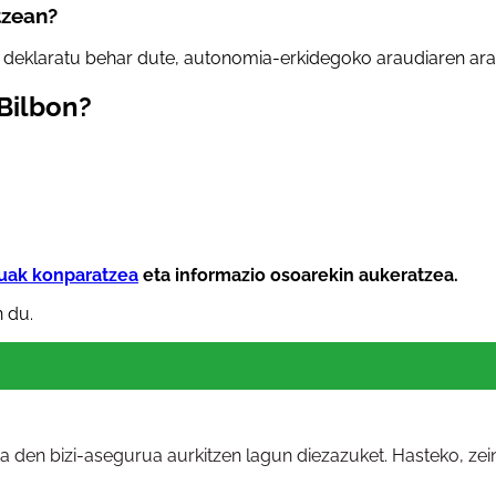
tzean?
 deklaratu behar dute, autonomia-erkidegoko araudiaren ara
Bilbon?
ruak konparatzea
eta informazio osoarekin aukeratzea.
 du.
na den bizi-asegurua aurkitzen lagun diezazuket. Hasteko, ze