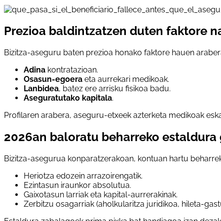
Prezioa baldintzatzen duten faktore 
Bizitza-aseguru baten prezioa honako faktore hauen araber
Adina
kontratazioan.
Osasun-egoera
eta aurrekari medikoak.
Lanbidea
, batez ere arrisku fisikoa badu.
Aseguratutako kapitala
.
Profilaren arabera, aseguru-etxeek azterketa medikoak eska
2026an baloratu beharreko estaldura 
Bizitza-asegurua konparatzerakoan, kontuan hartu beharrek
Heriotza edozein arrazoirengatik.
Ezintasun iraunkor absolutua.
Gaixotasun larriak eta kapital-aurrerakinak.
Zerbitzu osagarriak (aholkularitza juridikoa, hileta-gast