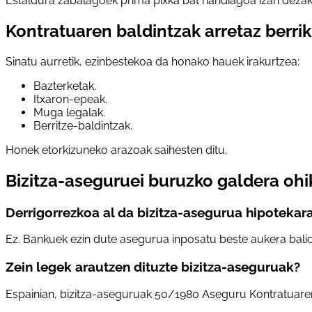
Estaldura zabalagoek prima pixka bat handiagoa izan dezak
Kontratuaren baldintzak arretaz berrik
Sinatu aurretik, ezinbestekoa da honako hauek irakurtzea:
Bazterketak.
Itxaron-epeak.
Muga legalak.
Berritze-baldintzak.
Honek etorkizuneko arazoak saihesten ditu.
Bizitza-aseguruei buruzko galdera oh
Derrigorrezkoa al da bizitza-asegurua hipotekar
Ez. Bankuek ezin dute asegurua inposatu beste aukera bali
Zein legek arautzen dituzte bizitza-aseguruak?
Espainian, bizitza-aseguruak 50/1980 Aseguru Kontratuaren