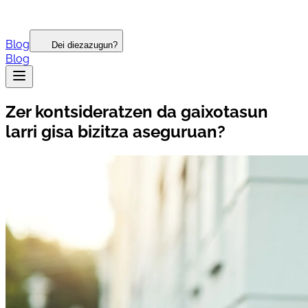
Blog
Dei diezazugun?
Blog
Zer kontsideratzen da gaixotasun
larri gisa bizitza aseguruan?