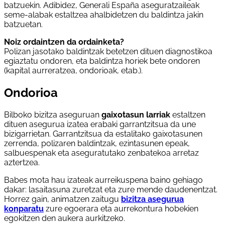
batzuekin. Adibidez, Generali España aseguratzaileak
seme-alabak estaltzea ahalbidetzen du baldintza jakin
batzuetan.
Noiz ordaintzen da ordainketa?
Polizan jasotako baldintzak betetzen dituen diagnostikoa
egiaztatu ondoren, eta baldintza horiek bete ondoren
(kapital aurreratzea, ondorioak, etab.).
Ondorioa
Bilboko bizitza aseguruan
gaixotasun larriak
estaltzen
dituen asegurua izatea erabaki garrantzitsua da une
bizigarrietan. Garrantzitsua da estalitako gaixotasunen
zerrenda, polizaren baldintzak, ezintasunen epeak,
salbuespenak eta aseguratutako zenbatekoa arretaz
aztertzea.
Babes mota hau izateak aurreikuspena baino gehiago
dakar: lasaitasuna zuretzat eta zure mende daudenentzat.
Horrez gain, animatzen zaitugu
bizitza asegurua
konparatu
zure egoerara eta aurrekontura hobekien
egokitzen den aukera aurkitzeko.