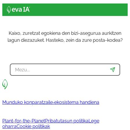
Kaixo, zuretzat egokiena den bizi-asegurua aurkitzen
lagun diezazuket. Hasteko, zein da zure posta-kodea?
Munduko konparatzaile‐ekosistema handiena
Plant-for-the-Planet
Pribatutasun politika
Lege
oharra
Cookie politikak