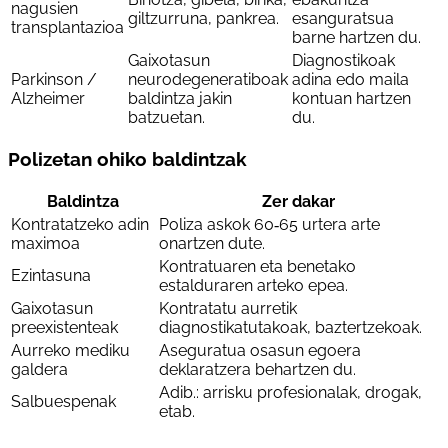
nagusien
giltzurruna, pankrea.
esanguratsua
transplantazioa
barne hartzen du.
Gaixotasun
Diagnostikoak
Parkinson /
neurodegeneratiboak
adina edo maila
Alzheimer
baldintza jakin
kontuan hartzen
batzuetan.
du.
Polizetan ohiko baldintzak
Baldintza
Zer dakar
Kontratatzeko adin
Poliza askok 60‑65 urtera arte
maximoa
onartzen dute.
Kontratuaren eta benetako
Ezintasuna
estalduraren arteko epea.
Gaixotasun
Kontratatu aurretik
preexistenteak
diagnostikatutakoak, baztertzekoak.
Aurreko mediku
Aseguratua osasun egoera
galdera
deklaratzera behartzen du.
Adib.: arrisku profesionalak, drogak,
Salbuespenak
etab.