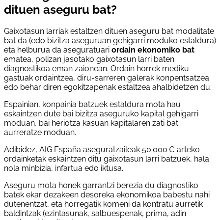
dituen aseguru bat?
Gaixotasun larriak estaltzen dituen aseguru bat modalitate
bat da (edo bizitza aseguruan gehigarri moduko estaldura)
eta helburua da aseguratuari
ordain ekonomiko bat
ematea, polizan jasotako gaixotasun larri baten
diagnostikoa eman zaionean. Ordain horrek mediku
gastuak ordaintzea, diru-sarreren galerak konpentsatzea
edo behar diren egokitzapenak estaltzea ahalbidetzen du.
Espainian, konpainia batzuek estaldura mota hau
eskaintzen dute bai bizitza aseguruko kapital gehigarri
moduan, bai heriotza kasuan kapitalaren zati bat
aurreratze moduan.
Adibidez, AIG España aseguratzaileak 50.000 € arteko
ordainketak eskaintzen ditu gaixotasun larri batzuek, hala
nola minbizia, infartua edo iktusa.
Aseguru mota honek garrantzi berezia du diagnostiko
batek ekar dezakeen desoreka ekonomikoa babestu nahi
dutenentzat, eta horregatik komeni da kontratu aurretik
baldintzak (ezintasunak, salbuespenak, prima, adin