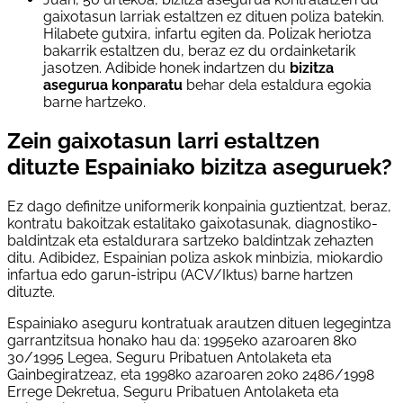
gaixotasun larriak estaltzen ez dituen poliza batekin.
Hilabete gutxira, infartu egiten da. Polizak heriotza
bakarrik estaltzen du, beraz ez du ordainketarik
jasotzen. Adibide honek indartzen du
bizitza
asegurua konparatu
behar dela estaldura egokia
barne hartzeko.
Zein gaixotasun larri estaltzen
dituzte Espainiako bizitza aseguruek?
Ez dago definitze uniformerik konpainia guztientzat, beraz,
kontratu bakoitzak estalitako gaixotasunak, diagnostiko-
baldintzak eta estaldurara sartzeko baldintzak zehazten
ditu. Adibidez, Espainian poliza askok minbizia, miokardio
infartua edo garun-istripu (ACV/Iktus) barne hartzen
dituzte.
Espainiako aseguru kontratuak arautzen dituen legegintza
garrantzitsua honako hau da: 1995eko azaroaren 8ko
30/1995 Legea, Seguru Pribatuen Antolaketa eta
Gainbegiratzeaz, eta 1998ko azaroaren 20ko 2486/1998
Errege Dekretua, Seguru Pribatuen Antolaketa eta