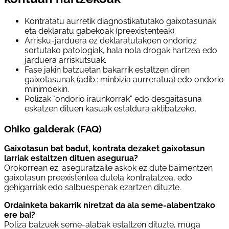
Kontratatu aurretik diagnostikatutako gaixotasunak
eta deklaratu gabekoak (preexistenteak).
Arrisku-jarduera ez deklaratutakoen ondorioz
sortutako patologiak, hala nola drogak hartzea edo
jarduera arriskutsuak.
Fase jakin batzuetan bakarrik estaltzen diren
gaixotasunak (adib.: minbizia aurreratua) edo ondorio
minimoekin.
Polizak "ondorio iraunkorrak" edo desgaitasuna
eskatzen dituen kasuak estaldura aktibatzeko.
Ohiko galderak (FAQ)
Gaixotasun bat badut, kontrata dezaket gaixotasun
larriak estaltzen dituen asegurua?
Orokorrean ez: aseguratzaile askok ez dute baimentzen
gaixotasun preexistentea dutela kontratatzea, edo
gehigarriak edo salbuespenak ezartzen dituzte.
Ordainketa bakarrik niretzat da ala seme-alabentzako
ere bai?
Poliza batzuek seme-alabak estaltzen dituzte, muga