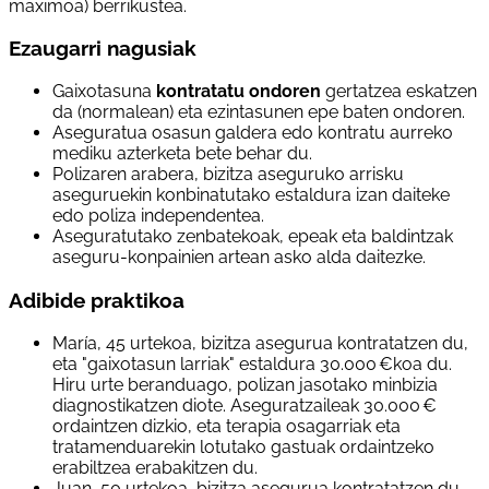
maximoa) berrikustea.
Ezaugarri nagusiak
Gaixotasuna
kontratatu ondoren
gertatzea eskatzen
da (normalean) eta ezintasunen epe baten ondoren.
Aseguratua osasun galdera edo kontratu aurreko
mediku azterketa bete behar du.
Polizaren arabera, bizitza aseguruko arrisku
aseguruekin konbinatutako estaldura izan daiteke
edo poliza independentea.
Aseguratutako zenbatekoak, epeak eta baldintzak
aseguru-konpainien artean asko alda daitezke.
Adibide praktikoa
María, 45 urtekoa, bizitza asegurua kontratatzen du,
eta "gaixotasun larriak" estaldura 30.000 €koa du.
Hiru urte beranduago, polizan jasotako minbizia
diagnostikatzen diote. Aseguratzaileak 30.000 €
ordaintzen dizkio, eta terapia osagarriak eta
tratamenduarekin lotutako gastuak ordaintzeko
erabiltzea erabakitzen du.
Juan, 50 urtekoa, bizitza asegurua kontratatzen du