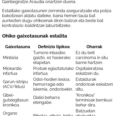
Gainbegiratze Araudia onartzen duena.
Estalitako gaixotasunen zerrenda aseguratzaile eta poliza
bakoitzean aldatu daiteke, baina hemen taula bat
aurkezten dugu ohikoenak diren batzuk eta beste bat
kontratazio-baldintzak laburbiltzeko.
Ohiko gaixotasunak estalita
Gaixotasuna
Definizio tipikoa
Oharrak
Tumore inbasibo
Ez du beti
Minbizia
gaizto, ez hasierako
carcinoma in situ
etapetan.
barne hartzen.
Miokardio
Probak egiaztatutako
Ospitaleratzea
infartua
infartua.
eskatzen du.
Odol-hodien lesioa,
Estaldurak
Garun-istripu
hemorragia edo
ondorioak eskatzen
(ACV/Iktus)
iskemia, ondorioekin.
ditu.
Gibel-
"Kronikoa"
Dialisi beharra
gutxiegitasun
terminoak berrikusi
etengabe.
kronikoa
behar dira.
Batzuetan
Organo
Bihotza, gibela, birika,
ebakuntza