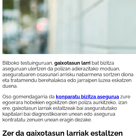
Bilboko testuinguruan,
gaixotasun larri
bat bizitza
aseguruan ulertzen da polizan adierazitako moduan,
aseguratuaren osasunari arrisku nabarmena sortzen diona
eta tratamendu berehalakoa edo jarraipen luzea eskatzen
duena.
Oso gomendagarria da
konparatu bizitza asegurua
zure
egoerara hobekien egokitzen den poliza aurkitzeko, izan
ere, gaixotasun larriak estaltzeak bai aseguratutako
kapitalari bai diagnostikoaren unean edo asegurua
kontratatu zenuen unean eragin dezake.
Zer da gaixotasun larriak estaltzen