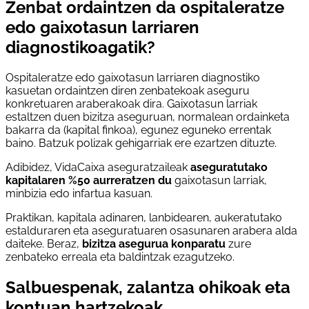
Zenbat ordaintzen da ospitaleratze
edo gaixotasun larriaren
diagnostikoagatik?
Ospitaleratze edo gaixotasun larriaren diagnostiko
kasuetan ordaintzen diren zenbatekoak aseguru
konkretuaren araberakoak dira. Gaixotasun larriak
estaltzen duen bizitza aseguruan, normalean ordainketa
bakarra da (kapital finkoa), egunez eguneko errentak
baino. Batzuk polizak gehigarriak ere ezartzen dituzte.
Adibidez, VidaCaixa aseguratzaileak
aseguratutako
kapitalaren %50 aurreratzen du
gaixotasun larriak,
minbizia edo infartua kasuan.
Praktikan, kapitala adinaren, lanbidearen, aukeratutako
estalduraren eta aseguratuaren osasunaren arabera alda
daiteke. Beraz,
bizitza asegurua konparatu
zure
zenbateko erreala eta baldintzak ezagutzeko.
Salbuespenak, zalantza ohikoak eta
kontuan hartzekoak