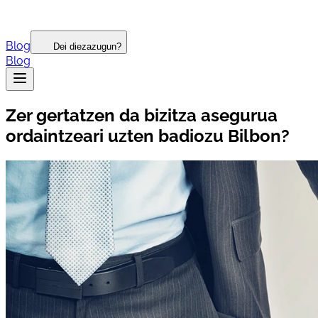
Blog
Dei diezazugun?
Blog
Zer gertatzen da bizitza asegurua
ordaintzeari uzten badiozu Bilbon?