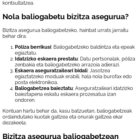
kontsultatzea.
Nola baliogabetu bizitza asegurua?
Bizitza asegurua baliogabetzeko, hainbat urrats jarraitu
behar dira:
Póliza berrikusi
: Baliogabetzeko baldintza eta epeak
egiaztatu.
Idatzizko eskaera prestatu
: Datu pertsonalak, póliza
zenbakia eta baliogabetzeko arrazoia adierazi.
Eskaera aseguratzaileari bidali
: Jasotzea
egiaztatzeko moduak erabili, hala nola burofax edo
posta elektronikoa.
Baliogabetzea baieztatu
: Aseguratzaileari idatzizko
baieztapena eskatu eskaera prozesatua izan
ondoren.
Kontuan hartu behar da, kasu batzuetan, baliogabetzeak
ordaindutako kuotak galtzea eta onurak galtzea ekar
dezakeela.
Bizitza asegurua baliogabetzean