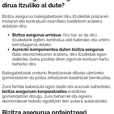
dirua itzuliko al dute?
Bizitza asegurua baliogabetzean diru itzulketak pólizaren
motaren eta kontratuan ezarritako baldintzen arabera
aldatzen dira:
Bizitza asegurua arriskua
: Oro har, ez da diru
itzulketarik egiten, kontratua aldi baterako eta urtero
berriztagarria delako.
Aurrezki-komponentea duten bizitza asegurua
:
Balio ekonomikoaren arabera, diru itzulketak egon
daitezke, baina posible diren zigorrak kontuan hartu
beharko dira.
Baliogabetzeak ondorio finantzarioak dituela ulertzeko,
gomendatzen da póliza zehatzaren baldintzak berrikustea.
Zure familia babestuta egon dadin eta arazoak saihesteko,
bizitza aseguruen konparatzailea
erabiltzea
gomendatzen dizugu, zure beharrak eta egoera
ekonomikoak hobeto egokitzen den aukera aukeratzeko.
Bizitza asegurua ordaintzeari