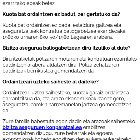
ezarritako epeak betez.
Kuota bat ordaintzen ez badut, zer gertatuko da?
Kuota bat ordaintzen ez bada, estaldura galtzea eta
aseguratzaileak kontratua baliogabetzea ekar dezake,
1980ko urriaren 8ko 50/1980 Legearen arabera.
Bizitza asegurua baliogabetzean diru itzuliko al dute?
Diru itzulketak pólizaren motaren eta kontratuan ezarritako
baldintzen arabera aldatzen dira. Póliza zehatzaren
baldintzak berrikustea gomendatzen da.
Ordaintzeari uzteko saiheste al daiteke?
Ordaintzeari uztea saihesteko, kuotak garaiz ordaintzea
garrantzitsua da, eta arazo ekonomikoak izanez gero,
aseguratzailearekin harremanetan jartzea gomendatzen
da.
Zure familia babestuta egon dadin eta arazoak saihesteko,
bizitza aseguruen konparatzailea
erabiltzea
gomendatzen dizugu, zure beharrak eta egoera
ekonomikoak hobeto egokitzen den aukera aukeratzeko.