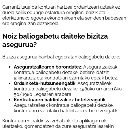
Garrantzitsua da kontuan hartzea ordaintzeari uzteak ez
duela soilik egungo estaldura eragiten, baizik eta
etorkizuneko egoera ekonomikoan eta senideen babesean
ere eragina izan dezakeela.
Noiz baliogabetu daiteke bizitza
asegurua?
Bizitza asegurua hainbat egoeratan baliogabetu daiteke:
Aseguratzailearen borondatez
: Aseguratzaileak
kontratua baliogabetu dezake, betiere idatziz
jakinaraziz eta kontratuan ezarritako epeak betez.
Ordainketa-hutsuneengatik
: Aseguratzaileak
kontratua baliogabetu dezake, 1980ko urriaren 8ko
50/1980 Legearen arabera.
Kontratuaren baldintzak ez betetzeagatik
:
Aseguratzaileak kontratua baliogabetu dezake,
kontratuan ezarritako baldintzak ez betetzeagatik.
Kontratuaren baldintza zehatzak eta aplikagarriak
ulertzeko, gomendatzen da zure aseguratzailearekin