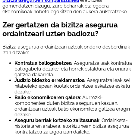
bizitza aseguruen konparatzailea
erabiltzea
gomendatzen dizugu, zure beharrak eta egoera
ekonomikoak hobeto egokitzen den aukera aukeratzeko.
Zer gertatzen da bizitza asegurua
ordaintzeari uzten badiozu?
Bizitza asegurua ordaintzeari uzteak ondorio desberdinak
izan ditzake:
Kontratua baliogabetzea
: Aseguratzaileak kontratua
baliogabetu dezake, eta horrek estaldura eta onurak
galtzea dakarrela.
Judizio bidezko erreklamazioa
: Aseguratzaileak sei
hilabeteko epean kuotak ordaintzea eskatzea eskatu
dezake.
Balio ekonomikoaren galera
: Aurrezki-
komponentea duten bizitza aseguruen kasuan,
ordaintzeari uzteak balio ekonomikoa galtzea eragin
dezake.
Aseguru berriak lortzeko zailtasunak
: Ordainketa-
historialaren arabera, etorkizunean bizitza asegurua
kontratatzea zailagoa izan daiteke.