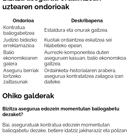
uztearen ondorioak
Ondorioa
Deskribapena
Kontratua
Estaldura eta onurak galtzea.
baliogabetzea
Judizio bidezko
Kuotak ordaintzea eskatzea sei
erreklamazioa
hilabeteko epean.
Balio
Aurrezki-komponentea duten
ekonomikoaren
aseguruen kasuan, balio ekonomikoa
galera
galtzea.
Aseguru berriak
Ordainketa-historialaren arabera,
lortzeko
asegurua kontratatzea zailagoa izan
zailtasunak
daiteke.
Ohiko galderak
Bizitza asegurua edozein momentutan baliogabetu
dezaket?
Bai, aseguratuak kontratua edozein momentutan
baliogabetu dezake, betiere idatziz jakinaraziz eta pólizan