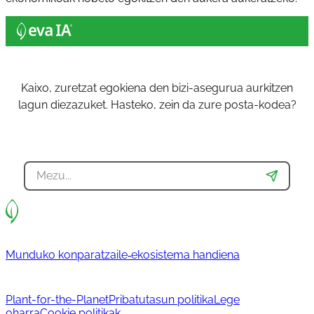
Kaixo, zuretzat egokiena den bizi-asegurua aurkitzen
lagun diezazuket. Hasteko, zein da zure posta-kodea?
Munduko konparatzaile‐ekosistema handiena
Plant-for-the-Planet
Pribatutasun politika
Lege
oharra
Cookie politikak