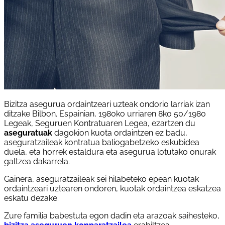
Bizitza asegurua ordaintzeari uzteak ondorio larriak izan
ditzake Bilbon. Espainian, 1980ko urriaren 8ko 50/1980
Legeak, Seguruen Kontratuaren Legea, ezartzen du
aseguratuak
dagokion kuota ordaintzen ez badu,
aseguratzaileak kontratua baliogabetzeko eskubidea
duela, eta horrek estaldura eta asegurua lotutako onurak
galtzea dakarrela.
Gainera, aseguratzaileak sei hilabeteko epean kuotak
ordaintzeari uztearen ondoren, kuotak ordaintzea eskatzea
eskatu dezake.
Zure familia babestuta egon dadin eta arazoak saihesteko,