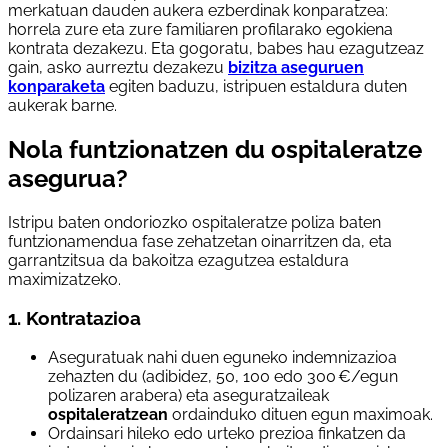
merkatuan dauden aukera ezberdinak konparatzea:
horrela zure eta zure familiaren profilarako egokiena
kontrata dezakezu. Eta gogoratu, babes hau ezagutzeaz
gain, asko aurreztu dezakezu
bizitza aseguruen
konparaketa
egiten baduzu, istripuen estaldura duten
aukerak barne.
Nola funtzionatzen du ospitaleratze
asegurua?
Istripu baten ondoriozko ospitaleratze poliza baten
funtzionamendua fase zehatzetan oinarritzen da, eta
garrantzitsua da bakoitza ezagutzea estaldura
maximizatzeko.
1. Kontratazioa
Aseguratuak nahi duen eguneko indemnizazioa
zehazten du (adibidez, 50, 100 edo 300 €/egun
polizaren arabera) eta aseguratzaileak
ospitaleratzean
ordainduko dituen egun maximoak.
Ordainsari hileko edo urteko prezioa finkatzen da