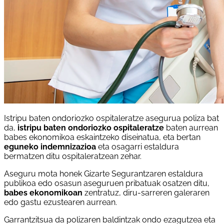
Istripu baten ondoriozko ospitaleratze asegurua poliza bat
da,
istripu baten ondoriozko ospitaleratze
baten aurrean
babes ekonomikoa eskaintzeko diseinatua, eta bertan
eguneko indemnizazioa
eta osagarri estaldura
bermatzen ditu ospitaleratzean zehar.
Aseguru mota honek Gizarte Segurantzaren estaldura
publikoa edo osasun aseguruen pribatuak osatzen ditu,
babes ekonomikoan
zentratuz, diru-sarreren galeraren
edo gastu ezustearen aurrean.
Garrantzitsua da polizaren baldintzak ondo ezagutzea eta