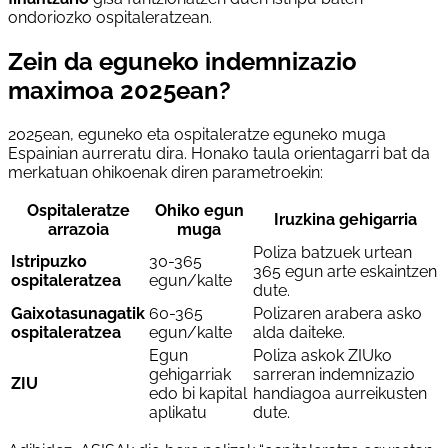
ondoriozko ospitaleratzean.
Zein da eguneko indemnizazio
maximoa 2025ean?
2025ean, eguneko eta ospitaleratze eguneko muga
Espainian aurreratu dira. Honako taula orientagarri bat da
merkatuan ohikoenak diren parametroekin:
Ospitaleratze
Ohiko egun
Iruzkina gehigarria
arrazoia
muga
Poliza batzuek urtean
Istripuzko
30-365
365 egun arte eskaintzen
ospitaleratzea
egun/kalte
dute.
Gaixotasunagatik
60-365
Polizaren arabera asko
ospitaleratzea
egun/kalte
alda daiteke.
Egun
Poliza askok ZIUko
gehigarriak
sarreran indemnizazio
ZIU
edo bi kapital
handiagoa aurreikusten
aplikatu
dute.