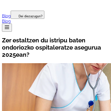
Blog
Dei diezazugun?
Blog
Zer estaltzen du istripu baten
ondoriozko ospitaleratze asegurua
2025ean?