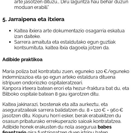
arte jasotzen dituzu… Diru laguntza hau behar duzun
moduan erabili.”
5. Jarraipena eta itxiera
Kaltea itxiera arte dokumentazio osagarria eskatua
izan daiteke.
Sarrera amaituta eta estaldutako egun guztiak
kontsumituta, kaltea itxia dagoela jotzen da.
Adibide praktikoa
Maria poliza bat kontratatu zuen, eguneko 120 €/eguneko
indemnizazioa eta 90 egun arteko estaldura dituena
istripuen ondoriozko ospitaleratzeari.
Kanpora irteera batean erori eta hezur-fraktura bat du, eta
Bilboko ospitale batean 8 gau igarotzen ditu.
Kaltea jakinarazi, txostenak eta alta aurkeztu, eta
aseguratzaileak sarrera balidatzen du. 8 × 120 € = 960 €
jasotzen ditu. Kopuru horri esker, berak erabakitzen du
osasun pribaturako errekuperazio saioak kontratatzea.
Adibide honek erakusten du nola asegurua
babes
finantzario
gisa funtzionatzen duen istripu baten