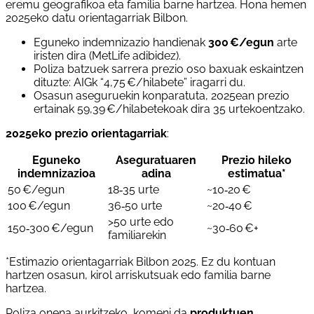
eremu geografikoa eta familia barne hartzea. Hona hemen
2025eko datu orientagarriak Bilbon.
Eguneko indemnizazio handienak
300 €/egun
arte
iristen dira (MetLife adibidez).
Poliza batzuek sarrera prezio oso baxuak eskaintzen
dituzte: AIGk “4,75 €/hilabete” iragarri du.
Osasun aseguruekin konparatuta, 2025ean prezio
ertainak 59,39 €/hilabetekoak dira 35 urtekoentzako.
2025eko prezio orientagarriak
:
Eguneko
Aseguratuaren
Prezio hileko
indemnizazioa
adina
estimatua*
50 €/egun
18‑35 urte
~10‑20 €
100 €/egun
36‑50 urte
~20‑40 €
>50 urte edo
150‑300 €/egun
~30‑60 €+
familiarekin
*Estimazio orientagarriak Bilbon 2025. Ez du kontuan
hartzen osasun, kirol arriskutsuak edo familia barne
hartzea.
Poliza onena aurkitzeko, komeni da
produktuen