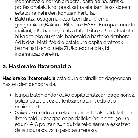
indemnizazio horren arabera, baita adina, arrisku
profesionalak, kirol praktikatua eta familiako kideen
estaldura nahi den kontuan hartuta.
Baldintza osagarriak ezartzen dira: eremu
geografikoa (Bakarra Bilboko/EAEn, Europa, mundu
mailan), ZIU barne (Zaintza Intentsiboko Unitatea) eta
bi kapitaleko aukerak, babesaldia hasteko denbora.
Adibidez, MetLifek dio estaldura ospitaleratzeak
barne hartzen dituela ZIUko egonaldiak bi
indemnizazioarekin.
2. Hasierako itxaronaldia
Hasierako itxaronaldia
estaldura oraindik ez dagoenean
hasten den denbora da.
Istripu baten ondoriozko ospitaleratzeari dagokionez,
poliza batzuek ez dute itxaronaldirik edo oso
minimoa da.
Gaixotasun edo aurreko baldintzetarako aldaketetan,
itxaronaldi luzeagoa egon daiteke (adibidez, 30-60
egun). AIG polizan 24 h gutxieneko sarrera eskatzen
da istripurako, 72 h gaixotasunerako.