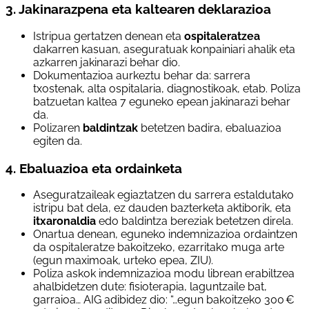
3. Jakinarazpena eta kaltearen deklarazioa
Istripua gertatzen denean eta
ospitaleratzea
dakarren kasuan, aseguratuak konpainiari ahalik eta
azkarren jakinarazi behar dio.
Dokumentazioa aurkeztu behar da: sarrera
txostenak, alta ospitalaria, diagnostikoak, etab. Poliza
batzuetan kaltea 7 eguneko epean jakinarazi behar
da.
Polizaren
baldintzak
betetzen badira, ebaluazioa
egiten da.
4. Ebaluazioa eta ordainketa
Aseguratzaileak egiaztatzen du sarrera estaldutako
istripu bat dela, ez dauden bazterketa aktiborik, eta
itxaronaldia
edo baldintza bereziak betetzen direla.
Onartua denean, eguneko indemnizazioa ordaintzen
da ospitaleratze bakoitzeko, ezarritako muga arte
(egun maximoak, urteko epea, ZIU).
Poliza askok indemnizazioa modu librean erabiltzea
ahalbidetzen dute: fisioterapia, laguntzaile bat,
garraioa… AIG adibidez dio: “…egun bakoitzeko 300 €