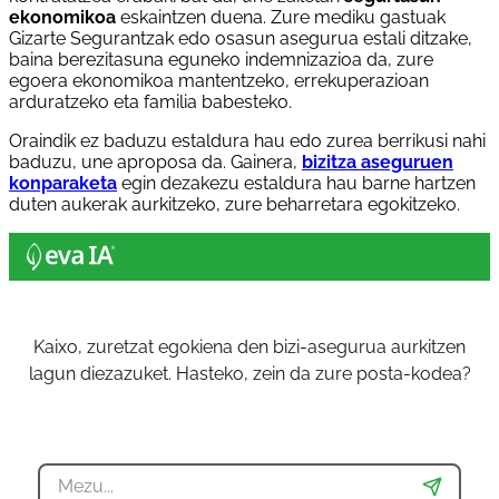
ekonomikoa
eskaintzen duena. Zure mediku gastuak
Gizarte Segurantzak edo osasun asegurua estali ditzake,
baina berezitasuna eguneko indemnizazioa da, zure
egoera ekonomikoa mantentzeko, errekuperazioan
arduratzeko eta familia babesteko.
Oraindik ez baduzu estaldura hau edo zurea berrikusi nahi
baduzu, une aproposa da. Gainera,
bizitza aseguruen
konparaketa
egin dezakezu estaldura hau barne hartzen
duten aukerak aurkitzeko, zure beharretara egokitzeko.
Kaixo, zuretzat egokiena den bizi-asegurua aurkitzen
lagun diezazuket. Hasteko, zein da zure posta-kodea?