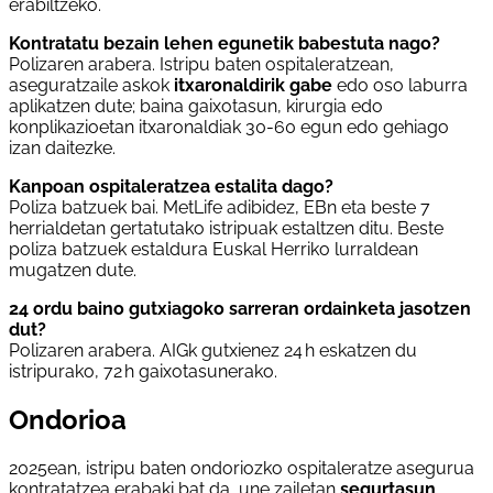
erabiltzeko.
Kontratatu bezain lehen egunetik babestuta nago?
Polizaren arabera. Istripu baten ospitaleratzean,
aseguratzaile askok
itxaronaldirik gabe
edo oso laburra
aplikatzen dute; baina gaixotasun, kirurgia edo
konplikazioetan itxaronaldiak 30-60 egun edo gehiago
izan daitezke.
Kanpoan ospitaleratzea estalita dago?
Poliza batzuek bai. MetLife adibidez, EBn eta beste 7
herrialdetan gertatutako istripuak estaltzen ditu. Beste
poliza batzuek estaldura Euskal Herriko lurraldean
mugatzen dute.
24 ordu baino gutxiagoko sarreran ordainketa jasotzen
dut?
Polizaren arabera. AIGk gutxienez 24 h eskatzen du
istripurako, 72 h gaixotasunerako.
Ondorioa
2025ean, istripu baten ondoriozko ospitaleratze asegurua
kontratatzea erabaki bat da, une zailetan
segurtasun