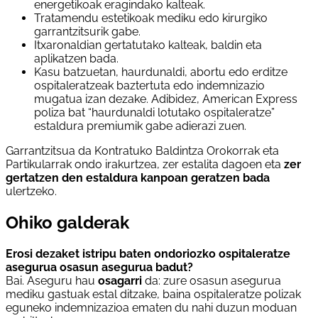
energetikoak eragindako kalteak.
Tratamendu estetikoak mediku edo kirurgiko
garrantzitsurik gabe.
Itxaronaldian gertatutako kalteak, baldin eta
aplikatzen bada.
Kasu batzuetan, haurdunaldi, abortu edo erditze
ospitaleratzeak baztertuta edo indemnizazio
mugatua izan dezake. Adibidez, American Express
poliza bat “haurdunaldi lotutako ospitaleratze”
estaldura premiumik gabe adierazi zuen.
Garrantzitsua da Kontratuko Baldintza Orokorrak eta
Partikularrak ondo irakurtzea, zer estalita dagoen eta
zer
gertatzen den estaldura kanpoan geratzen bada
ulertzeko.
Ohiko galderak
Erosi dezaket istripu baten ondoriozko ospitaleratze
asegurua osasun asegurua badut?
Bai. Aseguru hau
osagarri
da: zure osasun asegurua
mediku gastuak estal ditzake, baina ospitaleratze polizak
eguneko indemnizazioa ematen du nahi duzun moduan