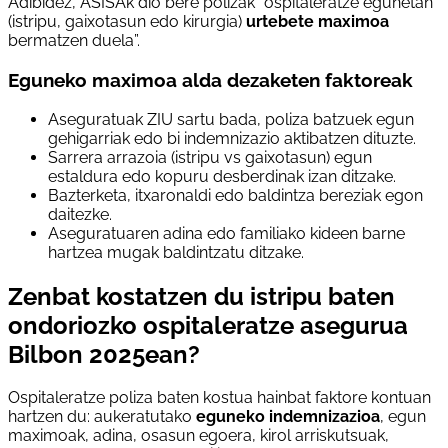
Adibidez, ASISAk dio bere polizak “ospitaleratze egunetan
(istripu, gaixotasun edo kirurgia)
urtebete maximoa
bermatzen duela”.
Eguneko maximoa alda dezaketen faktoreak
Aseguratuak ZIU sartu bada, poliza batzuek egun
gehigarriak edo bi indemnizazio aktibatzen dituzte.
Sarrera arrazoia (istripu vs gaixotasun) egun
estaldura edo kopuru desberdinak izan ditzake.
Bazterketa, itxaronaldi edo baldintza bereziak egon
daitezke.
Aseguratuaren adina edo familiako kideen barne
hartzea mugak baldintzatu ditzake.
Zenbat kostatzen du istripu baten
ondoriozko ospitaleratze asegurua
Bilbon 2025ean?
Ospitaleratze poliza baten kostua hainbat faktore kontuan
hartzen du: aukeratutako
eguneko indemnizazioa
, egun
maximoak, adina, osasun egoera, kirol arriskutsuak,