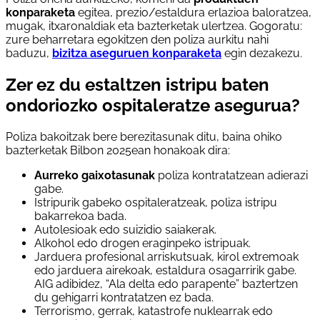
konparaketa
egitea, prezio/estaldura erlazioa baloratzea,
mugak, itxaronaldiak eta bazterketak ulertzea. Gogoratu:
zure beharretara egokitzen den poliza aurkitu nahi
baduzu,
bizitza aseguruen konparaketa
egin dezakezu.
Zer ez du estaltzen istripu baten
ondoriozko ospitaleratze asegurua?
Poliza bakoitzak bere berezitasunak ditu, baina ohiko
bazterketak Bilbon 2025ean honakoak dira:
Aurreko gaixotasunak
poliza kontratatzean adierazi
gabe.
Istripurik gabeko ospitaleratzeak, poliza istripu
bakarrekoa bada.
Autolesioak edo suizidio saiakerak.
Alkohol edo drogen eraginpeko istripuak.
Jarduera profesional arriskutsuak, kirol extremoak
edo jarduera airekoak, estaldura osagarririk gabe.
AIG adibidez, “Ala delta edo parapente” baztertzen
du gehigarri kontratatzen ez bada.
Terrorismo, gerrak, katastrofe nuklearrak edo