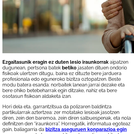
Ezgaitasunik eragin ez duten lesio iraunkorrak
aipatzen
dugunean, pertsona batek
betiko
jasaten dituen ondorio
fisikoak ulertzen ditugu, baina ez dituzte bere jarduera
profesionala edo eguneroko bizitza oztopatzen. Beste
modu batera esanda: norbaitek lanean jarrai dezake eta
bere ohiko betebeharrak egin ditzake, nahiz eta bere
osotasun fisikoan aldaketa izan.
Hori dela eta, garrantzitsua da polizaren baldintza
partikularrak aztertzea: zer motatako lesioak jasotzen
diren, zein den baremoa, zein diren salbuespenak, eta nola
definitzen den “iraunkorra”. Horregatik, informatua egoteaz
gain, baliagarria da
bizitza aseguruen konparazioa egin