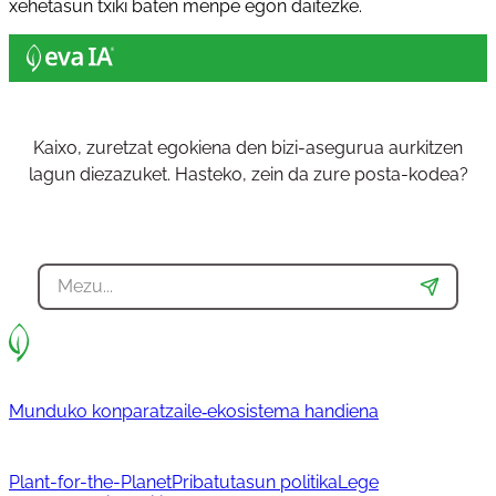
xehetasun txiki baten menpe egon daitezke.
Kaixo, zuretzat egokiena den bizi-asegurua aurkitzen
lagun diezazuket. Hasteko, zein da zure posta-kodea?
Munduko konparatzaile‐ekosistema handiena
Plant-for-the-Planet
Pribatutasun politika
Lege