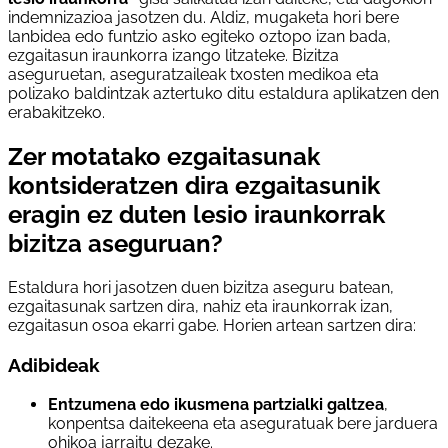
indemnizazioa jasotzen du. Aldiz, mugaketa hori bere
lanbidea edo funtzio asko egiteko oztopo izan bada,
ezgaitasun iraunkorra izango litzateke. Bizitza
aseguruetan, aseguratzaileak txosten medikoa eta
polizako baldintzak aztertuko ditu estaldura aplikatzen den
erabakitzeko.
Zer motatako ezgaitasunak
kontsideratzen dira ezgaitasunik
eragin ez duten lesio iraunkorrak
bizitza aseguruan?
Estaldura hori jasotzen duen bizitza aseguru batean,
ezgaitasunak sartzen dira, nahiz eta iraunkorrak izan,
ezgaitasun osoa ekarri gabe. Horien artean sartzen dira:
Adibideak
Entzumena edo ikusmena partzialki galtzea
,
konpentsa daitekeena eta aseguratuak bere jarduera
ohikoa jarraitu dezake.