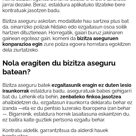
jarrai dezake. Beraz, estaldura aplikatuko litzateke bere
kontratuak jasotzen badu.
Bizitza aseguru askotan, modalitate hau sartzea plus bat
da, oinarrizko polizak hildako edo ezgaitasun osoa soilik
hartzen dituztenean. Horregatik, gaiari buruz jakinaren
gainean egoteaz gain, komeni da
bizitza aseguruen
konparazioa egin
zure poliza egoera horretara egokitzen
dela ziurtatzeko.
Nola eragiten du bizitza aseguru
batean?
Bizitza aseguru batek
ezgaitasunik eragin ez duten lesio
iraunkorrak
estaldura badu, aseguratuak babes gehigarri
bat du. Lehenik eta behin,
zenbateko finkoa jasotzea
ahalbidetzen du, ezgaitasun iraunkorra deklaratu behar ez
izanda —eta ez du pentsio luzerako itxaropena izan behar
—. Bigarrenik, estaldura horrek lasaitasuna eskaintzen du,
ez baitira kalte guztiek pertsona ezgaitu behar.
Kontratu aldetik, garrantzitsua da alderdi hauek