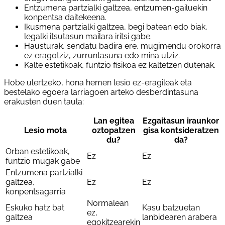
Entzumena partzialki galtzea, entzumen-gailuekin
konpentsa daitekeena.
Ikusmena partzialki galtzea, begi batean edo biak,
legalki itsutasun mailara iritsi gabe.
Hausturak, sendatu badira ere, mugimendu orokorra
ez eragotziz, zurruntasuna edo mina utziz.
Kalte estetikoak, funtzio fisikoa ez kaltetzen dutenak.
Hobe ulertzeko, hona hemen lesio ez-eragileak eta
bestelako egoera larriagoen arteko desberdintasuna
erakusten duen taula:
Lan egitea
Ezgaitasun iraunkor
Lesio mota
oztopatzen
gisa kontsideratzen
du?
da?
Orban estetikoak,
Ez
Ez
funtzio mugak gabe
Entzumena partzialki
galtzea,
Ez
Ez
konpentsagarria
Normalean
Eskuko hatz bat
Kasu batzuetan
ez,
galtzea
lanbidearen arabera
egokitzearekin