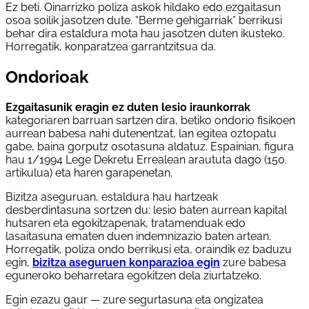
Ez beti. Oinarrizko poliza askok hildako edo ezgaitasun
osoa soilik jasotzen dute. “Berme gehigarriak” berrikusi
behar dira estaldura mota hau jasotzen duten ikusteko.
Horregatik, konparatzea garrantzitsua da.
Ondorioak
Ezgaitasunik eragin ez duten lesio iraunkorrak
kategoriaren barruan sartzen dira, betiko ondorio fisikoen
aurrean babesa nahi dutenentzat, lan egitea oztopatu
gabe, baina gorputz osotasuna aldatuz. Espainian, figura
hau 1/1994 Lege Dekretu Errealean araututa dago (150.
artikulua) eta haren garapenetan.
Bizitza aseguruan, estaldura hau hartzeak
desberdintasuna sortzen du: lesio baten aurrean kapital
hutsaren eta egokitzapenak, tratamenduak edo
lasaitasuna ematen duen indemnizazio baten artean.
Horregatik, poliza ondo berrikusi eta, oraindik ez baduzu
egin,
bizitza aseguruen konparazioa egin
zure babesa
eguneroko beharretara egokitzen dela ziurtatzeko.
Egin ezazu gaur — zure segurtasuna eta ongizatea