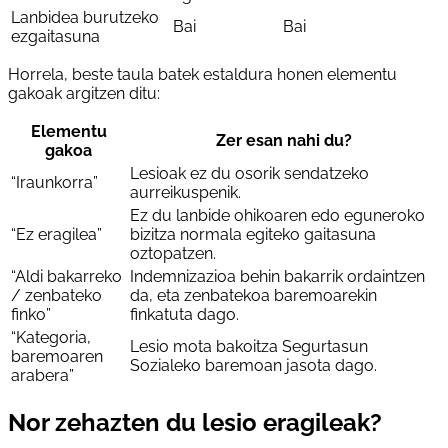
Lanbidea burutzeko
Bai
Bai
ezgaitasuna
Horrela, beste taula batek estaldura honen elementu
gakoak argitzen ditu:
Elementu
Zer esan nahi du?
gakoa
Lesioak ez du osorik sendatzeko
“Iraunkorra”
aurreikuspenik.
Ez du lanbide ohikoaren edo eguneroko
“Ez eragilea”
bizitza normala egiteko gaitasuna
oztopatzen.
“Aldi bakarreko
Indemnizazioa behin bakarrik ordaintzen
/ zenbateko
da, eta zenbatekoa baremoarekin
finko”
finkatuta dago.
“Kategoria,
Lesio mota bakoitza Segurtasun
baremoaren
Sozialeko baremoan jasota dago.
arabera”
Nor zehazten du lesio eragileak?