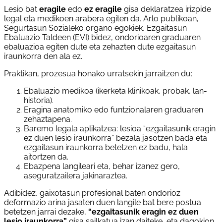
Lesio bat
eragile
edo
ez eragile
gisa deklaratzea irizpide
legal eta medikoen arabera egiten da. Arlo publikoan,
Segurtasun Sozialeko organo egokiek, Ezgaitasun
Ebaluazio Taldeen (EVI) bidez, ondorioaren graduaren
ebaluazioa egiten dute eta zehazten dute ezgaitasun
iraunkorra den ala ez.
Praktikan, prozesua honako urratsekin jarraitzen du:
Ebaluazio medikoa (ikerketa klinikoak, probak, lan-
historia).
Eragina anatomiko edo funtzionalaren graduaren
zehaztapena.
Baremo legala aplikatzea: lesioa “ezgaitasunik eragin
ez duen lesio iraunkorra” bezala jasotzen bada eta
ezgaitasun iraunkorra betetzen ez badu, hala
aitortzen da.
Ebazpena langileari eta, behar izanez gero,
aseguratzailera jakinaraztea.
Adibidez, gaixotasun profesional baten ondorioz
deformazio arina jasaten duen langile bat bere postua
betetzen jarrai dezake,
“ezgaitasunik eragin ez duen
lesio iraunkorra”
gisa sailkatua izan daiteke, eta dagokion