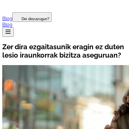
Blog
Dei diezazugun?
Blog
Zer dira ezgaitasunik eragin ez duten
lesio iraunkorrak bizitza aseguruan?