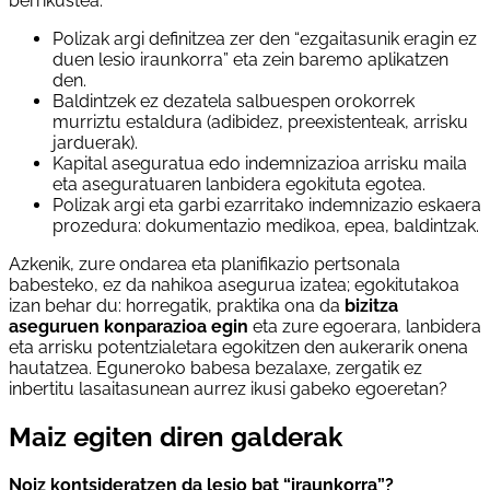
berrikustea:
Polizak argi definitzea zer den “ezgaitasunik eragin ez
duen lesio iraunkorra” eta zein baremo aplikatzen
den.
Baldintzek ez dezatela salbuespen orokorrek
murriztu estaldura (adibidez, preexistenteak, arrisku
jarduerak).
Kapital aseguratua edo indemnizazioa arrisku maila
eta aseguratuaren lanbidera egokituta egotea.
Polizak argi eta garbi ezarritako indemnizazio eskaera
prozedura: dokumentazio medikoa, epea, baldintzak.
Azkenik, zure ondarea eta planifikazio pertsonala
babesteko, ez da nahikoa asegurua izatea; egokitutakoa
izan behar du: horregatik, praktika ona da
bizitza
aseguruen konparazioa egin
eta zure egoerara, lanbidera
eta arrisku potentzialetara egokitzen den aukerarik onena
hautatzea. Eguneroko babesa bezalaxe, zergatik ez
inbertitu lasaitasunean aurrez ikusi gabeko egoeretan?
Maiz egiten diren galderak
Noiz kontsideratzen da lesio bat “iraunkorra”?