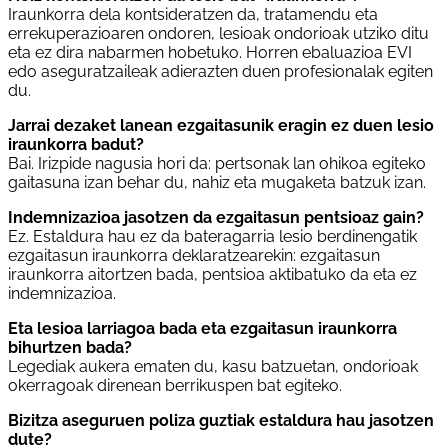
Iraunkorra dela kontsideratzen da, tratamendu eta
errekuperazioaren ondoren, lesioak ondorioak utziko ditu
eta ez dira nabarmen hobetuko. Horren ebaluazioa EVI
edo aseguratzaileak adierazten duen profesionalak egiten
du.
Jarrai dezaket lanean ezgaitasunik eragin ez duen lesio
iraunkorra badut?
Bai. Irizpide nagusia hori da: pertsonak lan ohikoa egiteko
gaitasuna izan behar du, nahiz eta mugaketa batzuk izan.
Indemnizazioa jasotzen da ezgaitasun pentsioaz gain?
Ez. Estaldura hau ez da bateragarria lesio berdinengatik
ezgaitasun iraunkorra deklaratzearekin: ezgaitasun
iraunkorra aitortzen bada, pentsioa aktibatuko da eta ez
indemnizazioa.
Eta lesioa larriagoa bada eta ezgaitasun iraunkorra
bihurtzen bada?
Legediak aukera ematen du, kasu batzuetan, ondorioak
okerragoak direnean berrikuspen bat egiteko.
Bizitza aseguruen poliza guztiak estaldura hau jasotzen
dute?