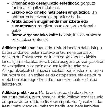
Orbanak edo desfigurazio estetikoak
, gorputz
funtzioa ez galtzen dutenak.
Eskuko edo oineko hatz baten amputazioa
, lan
ohikoaren betetzean oztoporik ez badu.
Artikulazioen mugimendu murrizketa edo
zurruntasuna
, mugikortasun orokorra oztopatu
gabe.
Barne-organoetako kalte txikiak
, funtzio orokorra
ez kaltetzen dutenak.
Adibide praktikoa
: Juan administrari lanetan dabil. Istripu
baten ondorioz, belarri bateko entzumena partzialki
galtzen du. Entzumena-gailu eta egokitzapen txikiekin
lanean jarrai dezake. Bere bizitza aseguru polizan jasotzen
da «ezgaitasunik eragin ez duen lesio iraunkorra».
Aseguratzaileak ebaluazio medikoa berrikusten du: lesioa
iraunkorra da, lan egitea ez du oztopatzen, eta estaldura
mota horretara egokitzen da; Juanek zenbateko finkoa
jasotzen du.
Adibide praktikoa 2
: Marta arkitektoa da eta eskuko
haustura bat du, zurruntasuna utziz. Polizak “ezgaitasunik
eragin ez duten ondorio fisikoen imputazioa” jasotzen du.
Keinu batzuk egokitu beharko baditu ere, bere lanbidea