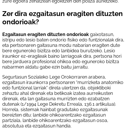
zure egoera zehatzean egokitzen den poliza aurkitzeko.
Zer dira ezgaitasun eragiten dituzten
ondorioak?
Ezgaitasun eragiten dituzten ondorioak
gaixotasun,
istripu edo lesio baten ondorio fisiko edo funtzionalak dira,
eta pertsonaren gaitasuna modu nabarian eragiten dute
bere eguneroko bizitza edo lanbidea burutzeko. Lesio
iraunkor ez-eragileak baino larriagoak dira, pertsona hori
bere jarduera profesional ohikoa edo eguneroko bizitza
nabarmen aldatu gabe ezin baitu jarraitu.
Segurtasun Sozialeko Lege Orokorraren arabera,
ezgaitasun iraunkorra pertsonaren “murrizketa anatomiko
edo funtzional larriak” direla ulertzen da, objektiboki
zehaztu ahal direnak eta betikoak izatea aurreikusten
direnak, eta lan gaitasuna murrizten edo ezabatzen
dutenak (1/1994 Lege Dekretu Erreala, 136.1 artikulua).
Horrela, sistemak hainbat gradutako ezgaitasunak
bereizten ditu: lanbide ohikoarentzako ezgaitasun
partziala, lanbide ohikoarentzako ezgaitasun osoa,
absolutua eta ezgaitasun handia.