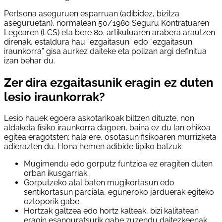
Pertsona aseguruen esparruan (adibidez, bizitza
aseguruetan), normalean 50/1980 Seguru Kontratuaren
Legearen (LCS) eta bere 80. artikuluaren arabera arautzen
direnak, estaldura hau “ezgaitasun” edo “ezgaitasun
iraunkorra” gisa aurkez daiteke eta polizan argi definitua
izan behar du.
Zer dira ezgaitasunik eragin ez duten
lesio iraunkorrak?
Lesio hauek egoera askotarikoak biltzen dituzte, non
aldaketa fisiko iraunkorra dagoen, baina ez du lan ohikoa
egitea eragotsten; hala ere, osotasun fisikoaren murrizketa
adierazten du. Hona hemen adibide tipiko batzuk:
Mugimendu edo gorputz funtzioa ez eragiten duten
orban ikusgarriak.
Gorputzeko atal baten mugikortasun edo
sentikortasun parciala, eguneroko jarduerak egiteko
oztoporik gabe.
Hortzak galtzea edo hortz kalteak, bizi kalitatean
eragin esanguratsurik gabe zuzendu daitezkeenak.