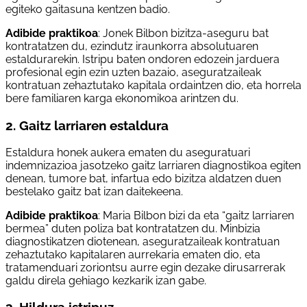
egiteko gaitasuna kentzen badio.
Adibide praktikoa
: Jonek Bilbon bizitza-aseguru bat
kontratatzen du, ezindutz iraunkorra absolutuaren
estaldurarekin. Istripu baten ondoren edozein jarduera
profesional egin ezin uzten bazaio, aseguratzaileak
kontratuan zehaztutako kapitala ordaintzen dio, eta horrela
bere familiaren karga ekonomikoa arintzen du.
2. Gaitz larriaren estaldura
Estaldura honek aukera ematen du aseguratuari
indemnizazioa jasotzeko gaitz larriaren diagnostikoa egiten
denean, tumore bat, infartua edo bizitza aldatzen duen
bestelako gaitz bat izan daitekeena.
Adibide praktikoa
: Maria Bilbon bizi da eta “gaitz larriaren
bermea” duten poliza bat kontratatzen du. Minbizia
diagnostikatzen diotenean, aseguratzaileak kontratuan
zehaztutako kapitalaren aurrekaria ematen dio, eta
tratamenduari zoriontsu aurre egin dezake diru­sarrerak
galdu direla gehiago kezkarik izan gabe.