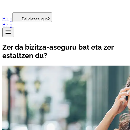
Blog
Dei diezazugun?
Blog
Zer da bizitza-aseguru bat eta zer
estaltzen du?