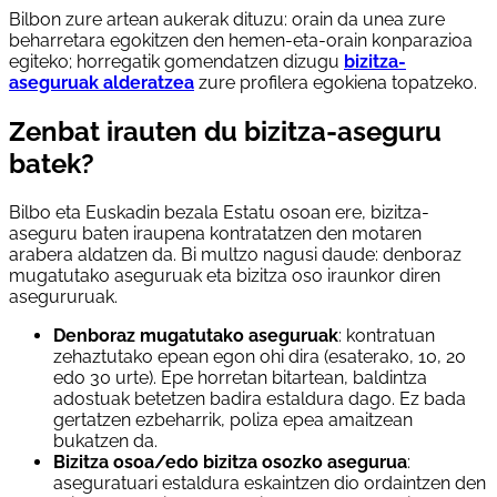
Bilbon zure artean aukerak dituzu: orain da unea zure
beharretara egokitzen den hemen-eta-orain konparazioa
egiteko; horregatik gomendatzen dizugu
bizitza-
aseguruak alderatzea
zure profilera egokiena topatzeko.
Zenbat irauten du bizitza-aseguru
batek?
Bilbo eta Euskadin bezala Estatu osoan ere, bizitza-
aseguru baten iraupena kontratatzen den motaren
arabera aldatzen da. Bi multzo nagusi daude: denboraz
mugatutako aseguruak eta bizitza oso iraunkor diren
asegururuak.
Denboraz mugatutako aseguruak
: kontratuan
zehaztutako epean egon ohi dira (esaterako, 10, 20
edo 30 urte). Epe horretan bitartean, baldintza
adostuak betetzen badira estaldura dago. Ez bada
gertatzen ezbeharrik, poliza epea amaitzean
bukatzen da.
Bizitza osoa/edo bizitza osozko asegurua
:
aseguratuari estaldura eskaintzen dio ordaintzen den