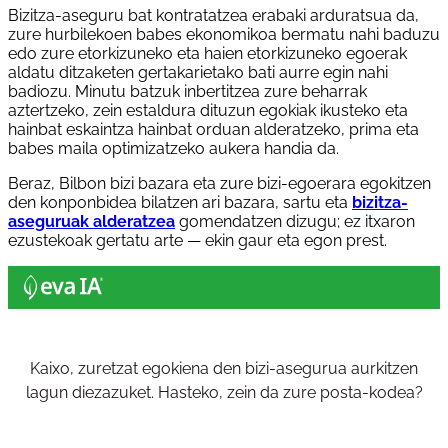
Bizitza-aseguru bat kontratatzea erabaki arduratsua da,
zure hurbilekoen babes ekonomikoa bermatu nahi baduzu
edo zure etorkizuneko eta haien etorkizuneko egoerak
aldatu ditzaketen gertakarietako bati aurre egin nahi
badiozu. Minutu batzuk inbertitzea zure beharrak
aztertzeko, zein estaldura dituzun egokiak ikusteko eta
hainbat eskaintza hainbat orduan alderatzeko, prima eta
babes maila optimizatzeko aukera handia da.
Beraz, Bilbon bizi bazara eta zure bizi-egoerara egokitzen
den konponbidea bilatzen ari bazara, sartu eta
bizitza-
aseguruak alderatzea
gomendatzen dizugu; ez itxaron
ezustekoak gertatu arte — ekin gaur eta egon prest.
Kaixo, zuretzat egokiena den bizi-asegurua aurkitzen
lagun diezazuket. Hasteko, zein da zure posta-kodea?