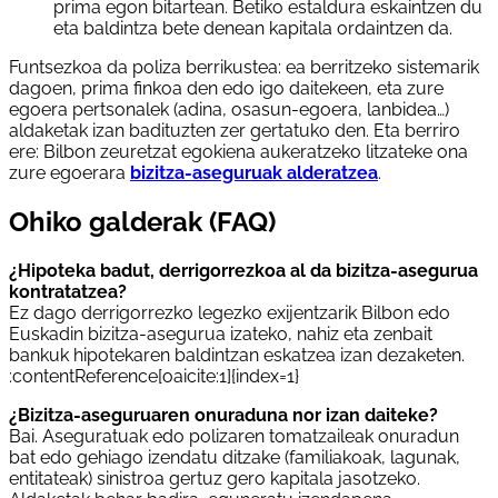
prima egon bitartean. Betiko estaldura eskaintzen du
eta baldintza bete denean kapitala ordaintzen da.
Funtsezkoa da poliza berrikustea: ea berritzeko sistemarik
dagoen, prima finkoa den edo igo daitekeen, eta zure
egoera pertsonalek (adina, osasun-egoera, lanbidea…)
aldaketak izan badituzten zer gertatuko den. Eta berriro
ere: Bilbon zeuretzat egokiena aukeratzeko litzateke ona
zure egoerara
bizitza-aseguruak alderatzea
.
Ohiko galderak (FAQ)
¿Hipoteka badut, derrigorrezkoa al da bizitza-asegurua
kontratatzea?
Ez dago derrigorrezko legezko exijentzarik Bilbon edo
Euskadin bizitza-asegurua izateko, nahiz eta zenbait
bankuk hipotekaren baldintzan eskatzea izan dezaketen.
:contentReference[oaicite:1]{index=1}
¿Bizitza-aseguruaren onuraduna nor izan daiteke?
Bai. Aseguratuak edo polizaren tomatzaileak onuradun
bat edo gehiago izendatu ditzake (familiakoak, lagunak,
entitateak) sinistroa gertuz gero kapitala jasotzeko.