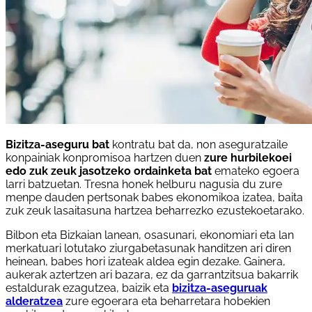
Bizitza-aseguru bat
kontratu bat da, non aseguratzaile
konpainiak konpromisoa hartzen duen
zure hurbilekoei
edo zuk zeuk jasotzeko ordainketa bat
emateko egoera
larri batzuetan. Tresna honek helburu nagusia du zure
menpe dauden pertsonak babes ekonomikoa izatea, baita
zuk zeuk lasaitasuna hartzea beharrezko ezustekoetarako.
Bilbon eta Bizkaian lanean, osasunari, ekonomiari eta lan
merkatuari lotutako ziurgabetasunak handitzen ari diren
heinean, babes hori izateak aldea egin dezake. Gainera,
aukerak aztertzen ari bazara, ez da garrantzitsua bakarrik
estaldurak ezagutzea, baizik eta
bizitza-aseguruak
alderatzea
zure egoerara eta beharretara hobekien