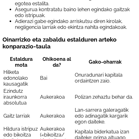
egotea estalita.
Asegurua kontratatu baino lehen egindako gaitzak
edo istripuak.
Adierazi gabe egindako arriskutsu diren kirolak,
negligencia larriak edo ekintza nahita egindakoak.
Oinarrizko eta zabaldu estalduren arteko
konparazio-taula
Estaldura
Ohikoena al
Gako-oharrak
mota
da?
Hilketa
Onuradunari kapitala
edonolako
Bai
ordaintzen zaio.
kausagatik
Ezindutz
iraunkorra
Aukerakoa
Polizan zehaztu behar da.
absolutua
Lan-sarrera galeragatik
Gaitz larriak
Aukerakoa
edo adinagatik kargarik
egon daiteke.
Hildura istripuz
Aukerakoa
Kapitala biderkatua izan
edo bikoitza
(«bikoitza/
daiteke; prima altuago.