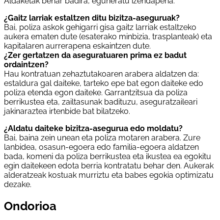
Aldaketak behar badira, eguneratu izendapena.
¿Gaitz larriak estaltzen ditu bizitza-aseguruak?
Bai, poliza askok gehigarri gisa gaitz larriak estaltzeko
aukera ematen dute (esaterako minbizia, trasplanteak) eta
kapitalaren aurrerapena eskaintzen dute.
¿Zer gertatzen da aseguratuaren prima ez badut
ordaintzen?
Hau kontratuan zehaztutakoaren arabera aldatzen da:
estaldura gal daiteke, tarteko epe bat egon daiteke edo
poliza etenda egon daiteke. Garrantzitsua da poliza
berrikustea eta, zailtasunak badituzu, aseguratzaileari
jakinaraztea irtenbide bat bilatzeko.
¿Aldatu daiteke bizitza-asegurua edo moldatu?
Bai, baina zein unean eta poliza motaren arabera. Zure
lanbidea, osasun-egoera edo familia-egoera aldatzen
bada, komeni da poliza berrikustea eta ikustea ea egokitu
egin daitekeen edota berria kontratatu behar den. Aukerak
alderatzeak kostuak murriztu eta babes egokia optimizatu
dezake.
Ondorioa