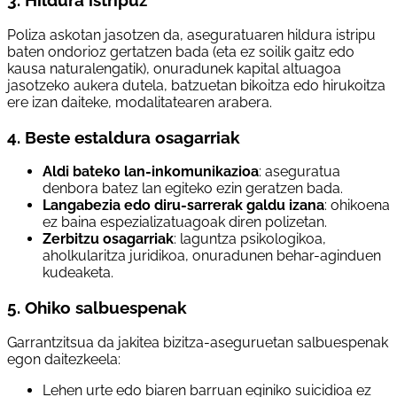
3. Hildura istripuz
Poliza askotan jasotzen da, aseguratuaren hildura istripu
baten ondorioz gertatzen bada (eta ez soilik gaitz edo
kausa naturalengatik), onuradunek kapital altuagoa
jasotzeko aukera dutela, batzuetan bikoitza edo hirukoitza
ere izan daiteke, modalitatearen arabera.
4. Beste estaldura osagarriak
Aldi bateko lan-inkomunikazioa
: aseguratua
denbora batez lan egiteko ezin geratzen bada.
Langabezia edo diru-sarrerak galdu izana
: ohikoena
ez baina espezializatuagoak diren polizetan.
Zerbitzu osagarriak
: laguntza psikologikoa,
aholkularitza juridikoa, onuradunen behar-aginduen
kudeaketa.
5. Ohiko salbuespenak
Garrantzitsua da jakitea bizitza-aseguruetan salbuespenak
egon daitezkeela:
Lehen urte edo biaren barruan eginiko suicidioa ez