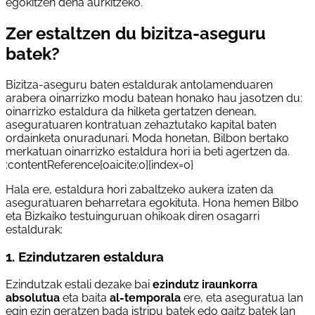
egokitzen dena aurkitzeko.
Zer estaltzen du bizitza-aseguru
batek?
Bizitza-aseguru baten estaldurak antolamenduaren
arabera oinarrizko modu batean honako hau jasotzen du:
oinarrizko estaldura da hilketa gertatzen denean,
aseguratuaren kontratuan zehaztutako kapital baten
ordainketa onuradunari. Moda honetan, Bilbon bertako
merkatuan oinarrizko estaldura hori ia beti agertzen da.
:contentReference[oaicite:0]{index=0}
Hala ere, estaldura hori zabaltzeko aukera izaten da
aseguratuaren beharretara egokituta. Hona hemen Bilbo
eta Bizkaiko testuinguruan ohikoak diren osagarri
estaldurak:
1. Ezindutzaren estaldura
Ezindutzak estali dezake bai
ezindutz iraunkorra
absolutua
eta baita
al-temporala
ere, eta aseguratua lan
egin ezin geratzen bada istripu batek edo gaitz batek lan