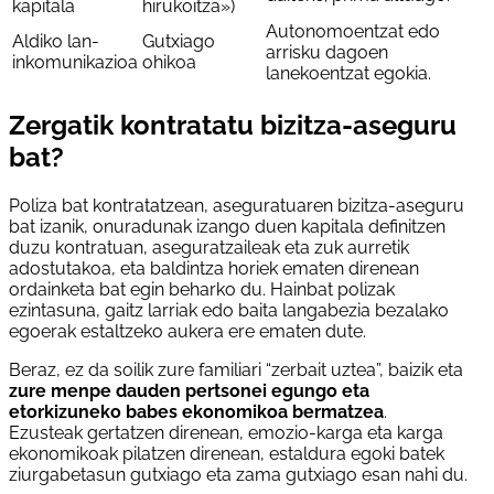
kapitala
hirukoitza»)
Autonomoentzat edo
Aldiko lan-
Gutxiago
arrisku dagoen
inkomunikazioa
ohikoa
lanekoentzat egokia.
Zergatik kontratatu bizitza-aseguru
bat?
Poliza bat kontratatzean, aseguratuaren bizitza-aseguru
bat izanik, onuradunak izango duen kapitala definitzen
duzu kontratuan, aseguratzaileak eta zuk aurretik
adostutakoa, eta baldintza horiek ematen direnean
ordainketa bat egin beharko du. Hainbat polizak
ezintasuna, gaitz larriak edo baita langabezia bezalako
egoerak estaltzeko aukera ere ematen dute.
Beraz, ez da soilik zure familiari “zerbait uztea”, baizik eta
zure menpe dauden pertsonei egungo eta
etorkizuneko babes ekonomikoa bermatzea
.
Ezusteak gertatzen direnean, emozio-karga eta karga
ekonomikoak pilatzen direnean, estaldura egoki batek
ziurgabetasun gutxiago eta zama gutxiago esan nahi du.