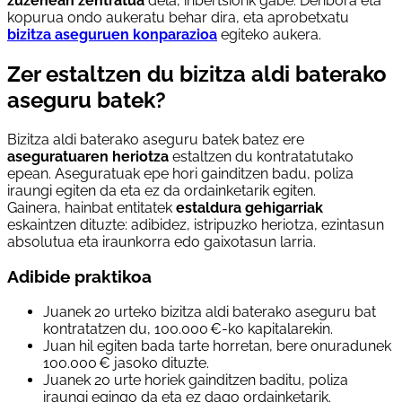
zuzenean zentratua
dela, inbertsiorik gabe. Denbora eta
kopurua ondo aukeratu behar dira, eta aprobetxatu
bizitza aseguruen konparazioa
egiteko aukera.
Zer estaltzen du bizitza aldi baterako
aseguru batek?
Bizitza aldi baterako aseguru batek batez ere
aseguratuaren heriotza
estaltzen du kontratatutako
epean. Aseguratuak epe hori gainditzen badu, poliza
iraungi egiten da eta ez da ordainketarik egiten.
Gainera, hainbat entitatek
estaldura gehigarriak
eskaintzen dituzte: adibidez, istripuzko heriotza, ezintasun
absolutua eta iraunkorra edo gaixotasun larria.
Adibide praktikoa
Juanek 20 urteko bizitza aldi baterako aseguru bat
kontratatzen du, 100.000 €-ko kapitalarekin.
Juan hil egiten bada tarte horretan, bere onuradunek
100.000 € jasoko dituzte.
Juanek 20 urte horiek gainditzen baditu, poliza
iraungi egingo da eta ez dago ordainketarik.