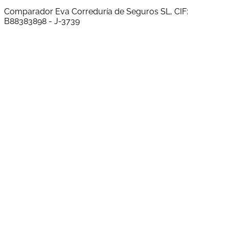
Comparador Eva Correduría de Seguros SL, CIF:
B88383898 - J-3739