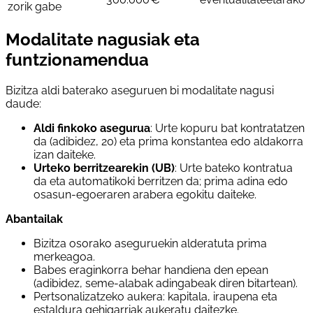
zorik gabe
Modalitate nagusiak eta
funtzionamendua
Bizitza aldi baterako aseguruen bi modalitate nagusi
daude:
Aldi finkoko asegurua
: Urte kopuru bat kontratatzen
da (adibidez, 20) eta prima konstantea edo aldakorra
izan daiteke.
Urteko berritzearekin (UB)
: Urte bateko kontratua
da eta automatikoki berritzen da; prima adina edo
osasun-egoeraren arabera egokitu daiteke.
Abantailak
Bizitza osorako aseguruekin alderatuta prima
merkeagoa.
Babes eraginkorra behar handiena den epean
(adibidez, seme-alabak adingabeak diren bitartean).
Pertsonalizatzeko aukera: kapitala, iraupena eta
estaldura gehigarriak aukeratu daitezke.