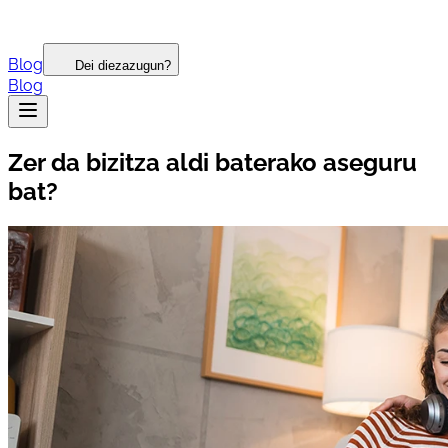
Blog
Dei diezazugun?
Blog
Zer da bizitza aldi baterako aseguru
bat?