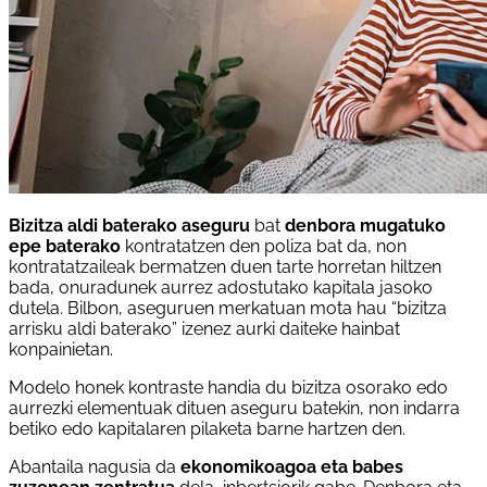
Bizitza aldi baterako aseguru
bat
denbora mugatuko
epe baterako
kontratatzen den poliza bat da, non
kontratatzaileak bermatzen duen tarte horretan hiltzen
bada, onuradunek aurrez adostutako kapitala jasoko
dutela. Bilbon, aseguruen merkatuan mota hau “bizitza
arrisku aldi baterako” izenez aurki daiteke hainbat
konpainietan.
Modelo honek kontraste handia du bizitza osorako edo
aurrezki elementuak dituen aseguru batekin, non indarra
betiko edo kapitalaren pilaketa barne hartzen den.
Abantaila nagusia da
ekonomikoagoa eta babes