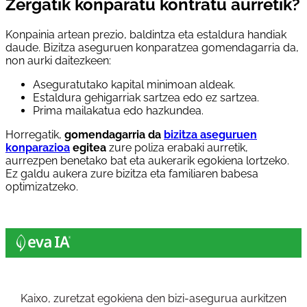
Zergatik konparatu kontratu aurretik?
Konpainia artean prezio, baldintza eta estaldura handiak
daude. Bizitza aseguruen konparatzea gomendagarria da,
non aurki daitezkeen:
Aseguratutako kapital minimoan aldeak.
Estaldura gehigarriak sartzea edo ez sartzea.
Prima mailakatua edo hazkundea.
Horregatik,
gomendagarria da
bizitza aseguruen
konparazioa
egitea
zure poliza erabaki aurretik,
aurrezpen benetako bat eta aukerarik egokiena lortzeko.
Ez galdu aukera zure bizitza eta familiaren babesa
optimizatzeko.
Kaixo, zuretzat egokiena den bizi-asegurua aurkitzen