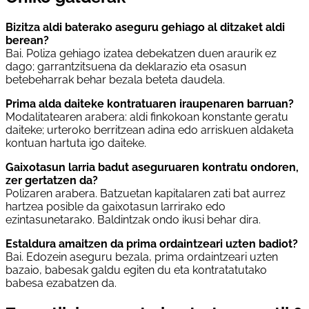
Bizitza aldi baterako aseguru gehiago al ditzaket aldi
berean?
Bai. Poliza gehiago izatea debekatzen duen araurik ez
dago; garrantzitsuena da deklarazio eta osasun
betebeharrak behar bezala beteta daudela.
Prima alda daiteke kontratuaren iraupenaren barruan?
Modalitatearen arabera: aldi finkokoan konstante geratu
daiteke; urteroko berritzean adina edo arriskuen aldaketa
kontuan hartuta igo daiteke.
Gaixotasun larria badut aseguruaren kontratu ondoren,
zer gertatzen da?
Polizaren arabera. Batzuetan kapitalaren zati bat aurrez
hartzea posible da gaixotasun larrirako edo
ezintasunetarako. Baldintzak ondo ikusi behar dira.
Estaldura amaitzen da prima ordaintzeari uzten badiot?
Bai. Edozein aseguru bezala, prima ordaintzeari uzten
bazaio, babesak galdu egiten du eta kontratatutako
babesa ezabatzen da.