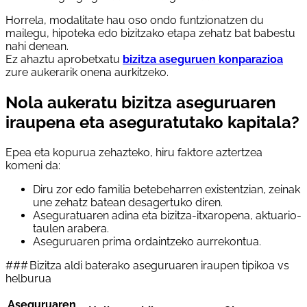
Horrela, modalitate hau oso ondo funtzionatzen du
mailegu, hipoteka edo bizitzako etapa zehatz bat babestu
nahi denean.
Ez ahaztu aprobetxatu
bizitza aseguruen konparazioa
zure aukerarik onena aurkitzeko.
Nola aukeratu bizitza aseguruaren
iraupena eta aseguratutako kapitala?
Epea eta kopurua zehazteko, hiru faktore aztertzea
komeni da:
Diru zor edo familia betebeharren existentzian, zeinak
une zehatz batean desagertuko diren.
Aseguratuaren adina eta bizitza-itxaropena, aktuario-
taulen arabera.
Aseguruaren prima ordaintzeko aurrekontua.
### Bizitza aldi baterako aseguruaren iraupen tipikoa vs
helburua
Aseguruaren