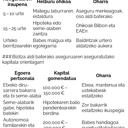
Helburu ohikoa
Oharra
iraupena
Mailegu laburraren
Aseguru merkeagoak,
5 – 10 urte
estaldura
oso aldi baterako
Hipoteka edo
Ohikoak Bilbon eta
15 – 25 urte
seme-alaben
EAEn
zaintza
Urteko
Babes malgua eta
Baldintzak urtero
berritzearekin
egokigarria
aldatzeko aukera
### Bizitza aldi baterako aseguruaren aseguratutako
kapitala orientagarri
Egoera
Kapital
Oharra
pertsonala
gomendatua
Etxeko diru-
Etxea, mantenua eta
100.000 € –
sarrera bakarra
ustekabeak
150.000 €
eta bi seme-alaba
estaltzeko
Seme-alabarik
Hipotekaren balio
Zor bakarrik
gabe, hipoteka
pendientearekin
estaltzeko ikuspegia
batekin
berdina
Autonomoa
200.000 € –
Babes handiagoa
familiarekin eta
300.000 €
eventualitateetarako