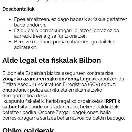
Desabantailak
Epea amaitzean, ez dago babesik arriskua gertatzen
bada ondoren.
Ez du balio berreskuragarri pilatzen, beraz ez da
aurrezki tresna gisa funtzionatzen.
Berritze moduan, prima nabarmen igo daiteke
adinarekin.
Alde legal eta fiskalak Bilbon
Bilbon eta Espainian bizitza aseguruen kontratazioa
2005eko azaroaren 14ko 20/2005 Legeak
arautzen du,
Bizitza Aseguru Kontratuen Erregistroa (RCV) sortuz,
onuradunek poliza aurkitu eta erreklamatzeko
derrigorrezkoa dena.
Ikuspuntu fiskaletik, heriotzagatiko ordainketak
IRPFtik
salbuetsita
daude onuradunerako, betiere baldintzak
betetzen badira. Ondare Zergari dagokionez, balio
berreskuragarria sartzea beharrezkoa da baldin badago.
Ohiko galderak