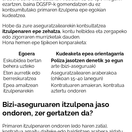
ezartzen, baina DGSFP-k gomendatzen du ez
kontsumitutako primaren itzulpena epe egokian
kudeatzea.
Hobe da zure aseguratzailearekin kontsultatzea
itzulpenaren epe zehatza
, kontu helbidea eta zergapeko
edo zigorraren murrizketak dauden.
Hona hemen epe tipikoen konparaketa:
Egoera
Kudeaketa epea orientagarria
Eskubidea bertan
Poliza jasotzen denetik 30 egun
behera uzteko
arte (bizi-aseguruak)
Eten aurretik edo
Aseguratzailearen araberakoa
berreskuratzea
(ohikoan 15-40 lanegun)
Epea amaitzean
Kontratuaren amaieran, kontratua
itzulpenarekin
aztertu ondoren
Bizi-aseguruaren itzulpena jaso
ondoren, zer gertatzen da?
Primaren itzulpenaren ondoren (edo haren zatia),
kontratua amaitu daiteke edo baldintzen arabera aldatu.