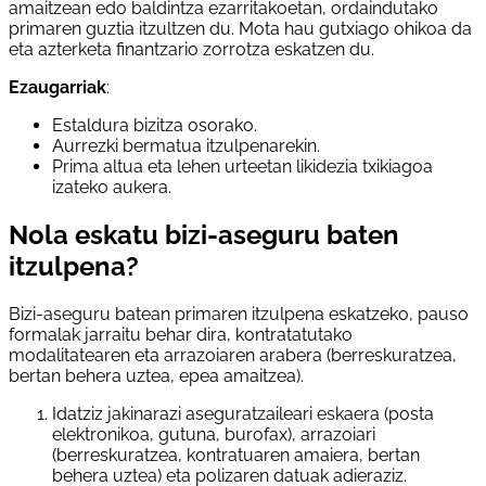
amaitzean edo baldintza ezarritakoetan, ordaindutako
primaren guztia itzultzen du. Mota hau gutxiago ohikoa da
eta azterketa finantzario zorrotza eskatzen du.
Ezaugarriak
:
Estaldura bizitza osorako.
Aurrezki bermatua itzulpenarekin.
Prima altua eta lehen urteetan likidezia txikiagoa
izateko aukera.
Nola eskatu bizi-aseguru baten
itzulpena?
Bizi-aseguru batean primaren itzulpena eskatzeko, pauso
formalak jarraitu behar dira, kontratatutako
modalitatearen eta arrazoiaren arabera (berreskuratzea,
bertan behera uztea, epea amaitzea).
Idatziz jakinarazi aseguratzaileari eskaera (posta
elektronikoa, gutuna, burofax), arrazoiari
(berreskuratzea, kontratuaren amaiera, bertan
behera uztea) eta polizaren datuak adieraziz.