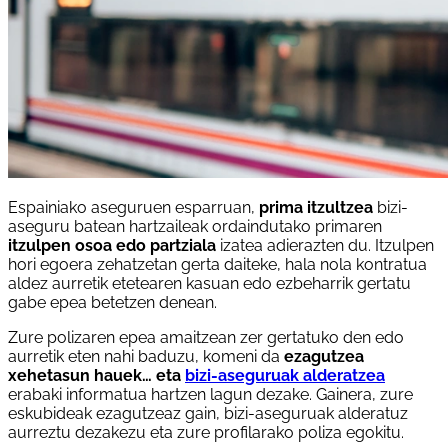
Espainiako aseguruen esparruan,
prima itzultzea
bizi-
aseguru batean hartzaileak ordaindutako primaren
itzulpen osoa edo partziala
izatea adierazten du. Itzulpen
hori egoera zehatzetan gerta daiteke, hala nola kontratua
aldez aurretik etetearen kasuan edo ezbeharrik gertatu
gabe epea betetzen denean.
Zure polizaren epea amaitzean zer gertatuko den edo
aurretik eten nahi baduzu, komeni da
ezagutzea
xehetasun hauek… eta
bizi-aseguruak alderatzea
erabaki informatua hartzen lagun dezake. Gainera, zure
eskubideak ezagutzeaz gain, bizi-aseguruak alderatuz
aurreztu dezakezu eta zure profilarako poliza egokitu.