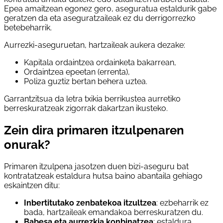
Epea amaitzean egonez gero, aseguratua estaldurik gabe
geratzen da eta aseguratzaileak ez du derrigorrezko
betebeharrik.
Aurrezki-aseguruetan, hartzaileak aukera dezake:
Kapitala ordaintzea ordainketa bakarrean,
Ordaintzea epeetan (errenta),
Poliza guztiz bertan behera uztea.
Garrantzitsua da letra txikia berrikustea aurretiko
berreskuratzeak zigorrak dakartzan ikusteko.
Zein dira primaren itzulpenaren
onurak?
Primaren itzulpena jasotzen duen bizi-aseguru bat
kontratatzeak estaldura hutsa baino abantaila gehiago
eskaintzen ditu:
Inbertitutako zenbatekoa itzultzea
: ezbeharrik ez
bada, hartzaileak emandakoa berreskuratzen du.
Babesa eta aurrezkia konbinatzea
: estaldura