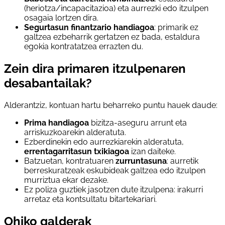
(heriotza/incapacitazioa) eta aurrezki edo itzulpen
osagaia lortzen dira.
Segurtasun finantzario handiagoa
: primarik ez
galtzea ezbeharrik gertatzen ez bada, estaldura
egokia kontratatzea errazten du.
Zein dira primaren itzulpenaren
desabantailak?
Alderantziz, kontuan hartu beharreko puntu hauek daude:
Prima handiagoa
bizitza-aseguru arrunt eta
arriskuzkoarekin alderatuta.
Ezberdinekin edo aurrezkiarekin alderatuta,
errentagarritasun txikiagoa
izan daiteke.
Batzuetan, kontratuaren
zurruntasuna
: aurretik
berreskuratzeak eskubideak galtzea edo itzulpen
murriztua ekar dezake.
Ez poliza guztiek jasotzen dute itzulpena: irakurri
arretaz eta kontsultatu bitartekariari.
Ohiko galderak