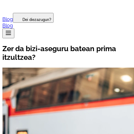
Blog
Dei diezazugun?
Blog
Zer da bizi-aseguru batean prima
itzultzea?