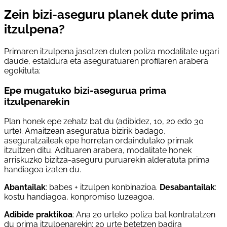
Zein bizi-aseguru planek dute prima
itzulpena?
Primaren itzulpena jasotzen duten poliza modalitate ugari
daude, estaldura eta aseguratuaren profilaren arabera
egokituta:
Epe mugatuko bizi-asegurua prima
itzulpenarekin
Plan honek epe zehatz bat du (adibidez, 10, 20 edo 30
urte). Amaitzean aseguratua bizirik badago,
aseguratzaileak epe horretan ordaindutako primak
itzultzen ditu. Adituaren arabera, modalitate honek
arriskuzko bizitza-aseguru puruarekin alderatuta prima
handiagoa izaten du.
Abantailak
: babes + itzulpen konbinazioa.
Desabantailak
:
kostu handiagoa, konpromiso luzeagoa.
Adibide praktikoa
: Ana 20 urteko poliza bat kontratatzen
du prima itzulpenarekin: 20 urte betetzen badira