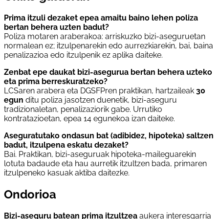
Prima itzuli dezaket epea amaitu baino lehen poliza
bertan behera uzten badut?
Poliza motaren araberakoa: arriskuzko bizi-aseguruetan
normalean ez; itzulpenarekin edo aurrezkiarekin, bai, baina
penalizazioa edo itzulpenik ez aplika daiteke.
Zenbat epe daukat bizi-asegurua bertan behera uzteko
eta prima berreskuratzeko?
LCSaren arabera eta DGSFPren praktikan, hartzaileak
30
egun
ditu poliza jasotzen duenetik, bizi-aseguru
tradizionaletan, penalizaziorik gabe. Urrutiko
kontratazioetan, epea 14 egunekoa izan daiteke.
Aseguratutako ondasun bat (adibidez, hipoteka) saltzen
badut, itzulpena eskatu dezaket?
Bai. Praktikan, bizi-aseguruak hipoteka-maileguarekin
lotuta badaude eta hau aurretik itzultzen bada, primaren
itzulpeneko kasuak aktiba daitezke.
Ondorioa
Bizi-aseguru batean prima itzultzea
aukera interesgarria