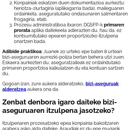
Konpainiak eskatzen duen dokumentazioa aurkeztu:
heriotza-ziurtagiria (aplikagarria bada), maileguaren
ordainketa, aseguratutako ondasunaren salmentaren
frogagiria, etab.
Prozesu administratiboa itxaron: DGSFP-k
primaren
prorata
aplika daitekeela adierazten du, hau da, ez
kontsumitutako epearen proportziozko itzulpena
onartzen bada.
Adibide praktikoa
: Juanek 20 urteko epe baten 8 urtean
bizi-aseguruaren aurrezki-poliza bertan behera utzi zuen.
Eskaera aurkezten du, aseguratzaileak ez ordaindutako
primaren proportzioa kalkulatzen du eta kontuan sartzen
du.
Gogoan izan, zure aukera alderatzeko,
bizi-aseguruak
alderatzea
aukera ona da.
Zenbat denbora igaro daiteke bizi-
aseguruaren itzulpena jasotzeko?
Itzulpenaren prozesatzeko epea konpainia bakoitzaren
arabera asko alda daiteke. Araudiak ez du epe mugarik