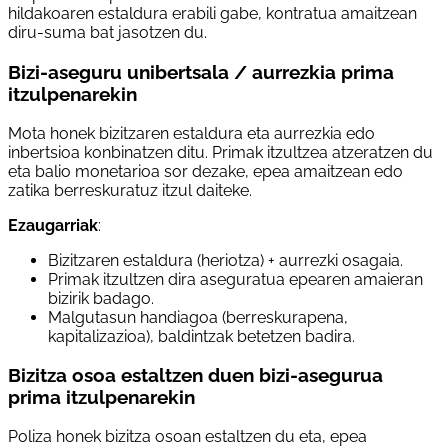
hildakoaren estaldura erabili gabe, kontratua amaitzean
diru-suma bat jasotzen du.
Bizi-aseguru unibertsala / aurrezkia prima
itzulpenarekin
Mota honek bizitzaren estaldura eta aurrezkia edo
inbertsioa konbinatzen ditu. Primak itzultzea atzeratzen du
eta balio monetarioa sor dezake, epea amaitzean edo
zatika berreskuratuz itzul daiteke.
Ezaugarriak
:
Bizitzaren estaldura (heriotza) + aurrezki osagaia.
Primak itzultzen dira aseguratua epearen amaieran
bizirik badago.
Malgutasun handiagoa (berreskurapena,
kapitalizazioa), baldintzak betetzen badira.
Bizitza osoa estaltzen duen bizi-asegurua
prima itzulpenarekin
Poliza honek bizitza osoan estaltzen du eta, epea