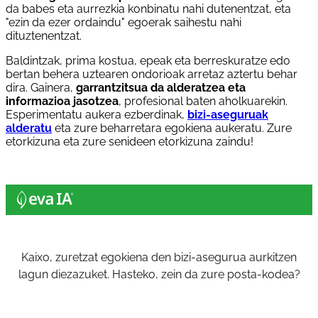
da babes eta aurrezkia konbinatu nahi dutenentzat, eta
"ezin da ezer ordaindu" egoerak saihestu nahi
dituztenentzat.
Baldintzak, prima kostua, epeak eta berreskuratze edo
bertan behera uztearen ondorioak arretaz aztertu behar
dira. Gainera,
garrantzitsua da alderatzea eta
informazioa jasotzea
, profesional baten aholkuarekin.
Esperimentatu aukera ezberdinak,
bizi-aseguruak
alderatu
eta zure beharretara egokiena aukeratu. Zure
etorkizuna eta zure senideen etorkizuna zaindu!
Kaixo, zuretzat egokiena den bizi-asegurua aurkitzen
lagun diezazuket. Hasteko, zein da zure posta-kodea?