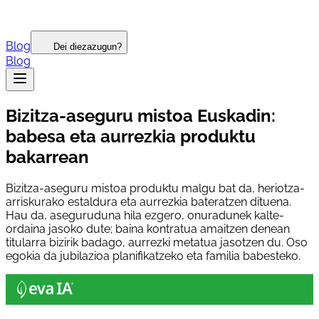
Blog
Dei diezazugun?
Blog
Bizitza-aseguru mistoa Euskadin:
babesa eta aurrezkia produktu
bakarrean
Bizitza-aseguru mistoa produktu malgu bat da, heriotza-
arriskurako estaldura eta aurrezkia bateratzen dituena.
Hau da, aseguruduna hila ezgero, onuradunek kalte-
ordaina jasoko dute; baina kontratua amaitzen denean
titularra bizirik badago, aurrezki metatua jasotzen du. Oso
egokia da jubilazioa planifikatzeko eta familia babesteko.