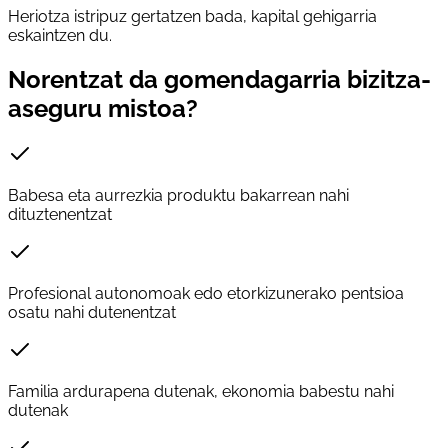
Heriotza istripuz gertatzen bada, kapital gehigarria
eskaintzen du.
Norentzat da gomendagarria bizitza-
aseguru mistoa?
Babesa eta aurrezkia produktu bakarrean nahi
dituztenentzat
Profesional autonomoak edo etorkizunerako pentsioa
osatu nahi dutenentzat
Familia ardurapena dutenak, ekonomia babestu nahi
dutenak