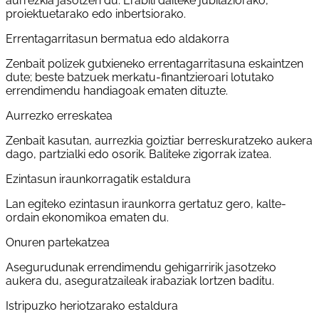
aurrezkia jasotzen du. Erabili daiteke jubilaziorako,
proiektuetarako edo inbertsiorako.
Errentagarritasun bermatua edo aldakorra
Zenbait polizek gutxieneko errentagarritasuna eskaintzen
dute; beste batzuek merkatu-finantzieroari lotutako
errendimendu handiagoak ematen dituzte.
Aurrezko erreskatea
Zenbait kasutan, aurrezkia goiztiar berreskuratzeko aukera
dago, partzialki edo osorik. Baliteke zigorrak izatea.
Ezintasun iraunkorragatik estaldura
Lan egiteko ezintasun iraunkorra gertatuz gero, kalte-
ordain ekonomikoa ematen du.
Onuren partekatzea
Asegurudunak errendimendu gehigarririk jasotzeko
aukera du, aseguratzaileak irabaziak lortzen baditu.
Istripuzko heriotzarako estaldura