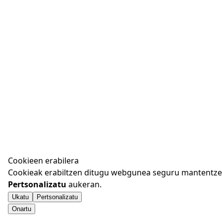
Cookieen erabilera
Cookieak erabiltzen ditugu webgunea seguru mantentzeko
Pertsonalizatu
aukeran.
Ukatu
Pertsonalizatu
Onartu