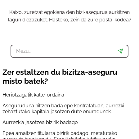
Kaixo, zuretzat egokiena den bizi-asegurua aurkitzen
lagun diezazuket. Hasteko, zein da zure posta-kodea?
Zer estaltzen du bizitza-aseguru
misto batek?
Heriotzagatik kalte-ordaina
Aseguruduna hiltzen bada epe kontratatuan, aurrezki
zehaztutako kapitala jasotzen dute onuradunek.
Aurrezkia jasotzea bizirik badago
Epea amaitzen titularra bizirik badago, metatutako