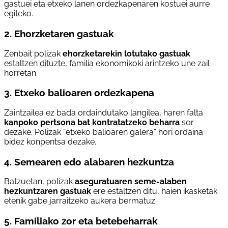
gastuei eta etxeko lanen ordezkapenaren kostuei aurre
egiteko.
2. Ehorzketaren gastuak
Zenbait polizak
ehorzketarekin lotutako gastuak
estaltzen dituzte, familia ekonomikoki arintzeko une zail
horretan.
3. Etxeko balioaren ordezkapena
Zaintzailea ez bada ordaindutako langilea, haren falta
kanpoko pertsona bat kontratatzeko beharra
sor
dezake. Polizak “etxeko balioaren galera” hori ordaina
bidez konpentsa dezake.
4. Semearen edo alabaren hezkuntza
Batzuetan, polizak
aseguratuaren seme-alaben
hezkuntzaren gastuak
ere estaltzen ditu, haien ikasketak
etenik gabe jarraitzeko aukera bermatuz.
5. Familiako zor eta betebeharrak