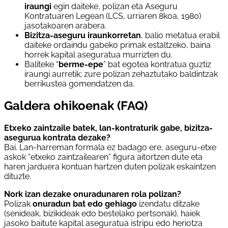
iraungi
egin daiteke, polizan eta Aseguru
Kontratuaren Legean (LCS, urriaren 8koa, 1980)
jasotakoaren arabera.
Bizitza-aseguru iraunkorretan
, balio metatua erabil
daiteke ordaindu gabeko primak estaltzeko, baina
horrek kapital aseguratua murrizten du.
Baliteke “
berme-epe
” bat egotea kontratua guztiz
iraungi aurretik; zure polizan zehaztutako baldintzak
berrikustea gomendatzen da.
Galdera ohikoenak (FAQ)
Etxeko zaintzaile batek, lan-kontraturik gabe, bizitza-
asegurua kontrata dezake?
Bai. Lan-harreman formala ez badago ere, aseguru-etxe
askok “etxeko zaintzailearen” figura aitortzen dute eta
haren jarduera kontuan hartzen duten polizak eskaintzen
dituzte.
Nork izan dezake onuradunaren rola polizan?
Polizak
onuradun bat edo gehiago
izendatu ditzake
(senideak, bizikideak edo bestelako pertsonak), haiek
jasoko baitute kapital aseguratua istripu edo heriotza