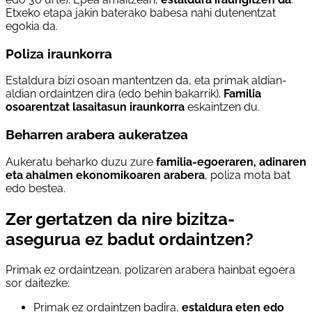
Etxeko etapa jakin baterako babesa nahi dutenentzat
egokia da.
Poliza iraunkorra
Estaldura bizi osoan mantentzen da, eta primak aldian-
aldian ordaintzen dira (edo behin bakarrik).
Familia
osoarentzat lasaitasun iraunkorra
eskaintzen du.
Beharren arabera aukeratzea
Aukeratu beharko duzu zure
familia-egoeraren, adinaren
eta ahalmen ekonomikoaren arabera
, poliza mota bat
edo bestea.
Zer gertatzen da nire bizitza-
asegurua ez badut ordaintzen?
Primak ez ordaintzean, polizaren arabera hainbat egoera
sor daitezke:
Primak ez ordaintzen badira,
estaldura eten edo