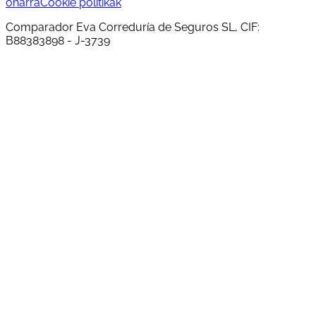
oharra
Cookie politikak
Comparador Eva Correduría de Seguros SL, CIF:
B88383898 - J-3739