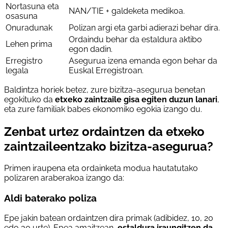
Nortasuna eta
NAN/TIE + galdeketa medikoa.
osasuna
Onuradunak
Polizan argi eta garbi adierazi behar dira.
Ordaindu behar da estaldura aktibo
Lehen prima
egon dadin.
Erregistro
Asegurua izena emanda egon behar da
legala
Euskal Erregistroan.
Baldintza horiek betez, zure bizitza-asegurua benetan
egokituko da
etxeko zaintzaile gisa egiten duzun lanari
,
eta zure familiak babes ekonomiko egokia izango du.
Zenbat urtez ordaintzen da etxeko
zaintzaileentzako bizitza-asegurua?
Primen iraupena eta ordainketa modua hautatutako
polizaren araberakoa izango da:
Aldi baterako poliza
Epe jakin batean ordaintzen dira primak (adibidez, 10, 20
edo 30 urte). Epea amaitzean,
estaldura iraungitzen da
.