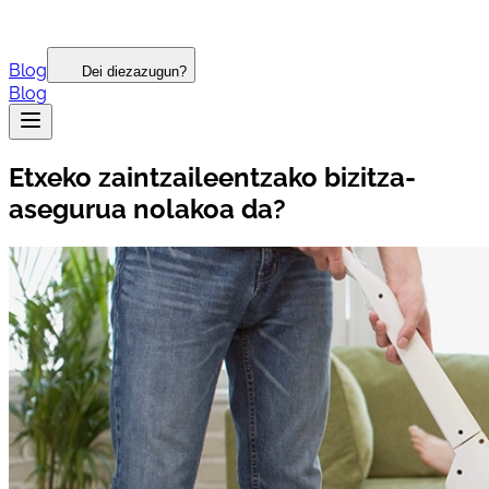
Blog
Dei diezazugun?
Blog
Etxeko zaintzaileentzako bizitza-
asegurua nolakoa da?