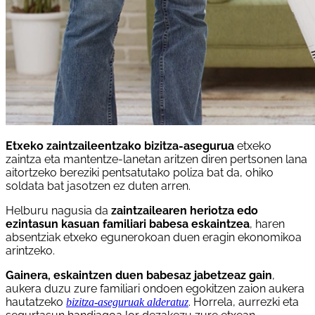
Etxeko zaintzaileentzako bizitza-asegurua
etxeko
zaintza eta mantentze-lanetan aritzen diren pertsonen lana
aitortzeko bereziki pentsatutako poliza bat da, ohiko
soldata bat jasotzen ez duten arren.
Helburu nagusia da
zaintzailearen heriotza edo
ezintasun kasuan familiari babesa eskaintzea
, haren
absentziak etxeko egunerokoan duen eragin ekonomikoa
arintzeko.
Gainera, eskaintzen duen babesaz jabetzeaz gain
,
aukera duzu zure familiari ondoen egokitzen zaion aukera
hautatzeko
. Horrela, aurrezki eta
bizitza-aseguruak alderatuz