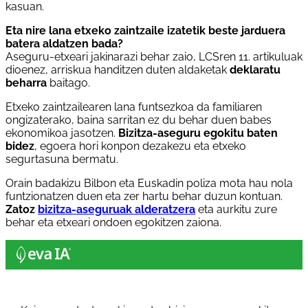
kasuan.
Eta nire lana etxeko zaintzaile izatetik beste jarduera
batera aldatzen bada?
Aseguru-etxeari jakinarazi behar zaio, LCSren 11. artikuluak
dioenez, arriskua handitzen duten aldaketak
deklaratu
beharra
baitago.
Etxeko zaintzailearen lana funtsezkoa da familiaren
ongizaterako, baina sarritan ez du behar duen babes
ekonomikoa jasotzen.
Bizitza-aseguru egokitu baten
bidez
, egoera hori konpon dezakezu eta etxeko
segurtasuna bermatu.
Orain badakizu Bilbon eta Euskadin poliza mota hau nola
funtzionatzen duen eta zer hartu behar duzun kontuan.
Zatoz
bizitza-aseguruak alderatzera
eta aurkitu zure
behar eta etxeari ondoen egokitzen zaiona.