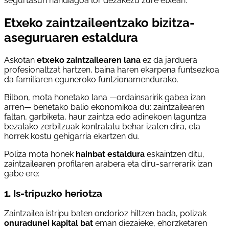
segurtasun handiagoa lor dezakezu zure etxean.
Etxeko zaintzaileentzako bizitza-
aseguruaren estaldura
Askotan
etxeko zaintzailearen lana
ez da jarduera
profesionaltzat hartzen, baina haren ekarpena funtsezkoa
da familiaren eguneroko funtzionamendurako.
Bilbon, mota honetako lana —ordainsaririk gabea izan
arren— benetako balio ekonomikoa du: zaintzailearen
faltan, garbiketa, haur zaintza edo adinekoen laguntza
bezalako zerbitzuak kontratatu behar izaten dira, eta
horrek kostu gehigarria ekartzen du.
Poliza mota honek
hainbat estaldura
eskaintzen ditu,
zaintzailearen profilaren arabera eta diru-sarrerarik izan
gabe ere:
1. Is-tripuzko heriotza
Zaintzailea istripu baten ondorioz hiltzen bada, polizak
onuradunei kapital bat
eman diezaieke, ehorzketaren