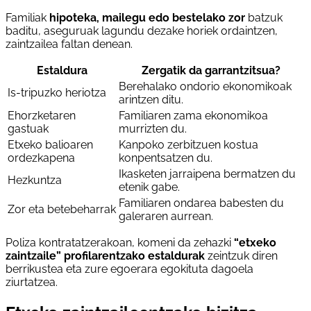
Familiak
hipoteka, mailegu edo bestelako zor
batzuk
baditu, aseguruak lagundu dezake horiek ordaintzen,
zaintzailea faltan denean.
Estaldura
Zergatik da garrantzitsua?
Berehalako ondorio ekonomikoak
Is-tripuzko heriotza
arintzen ditu.
Ehorzketaren
Familiaren zama ekonomikoa
gastuak
murrizten du.
Etxeko balioaren
Kanpoko zerbitzuen kostua
ordezkapena
konpentsatzen du.
Ikasketen jarraipena bermatzen du
Hezkuntza
etenik gabe.
Familiaren ondarea babesten du
Zor eta betebeharrak
galeraren aurrean.
Poliza kontratatzerakoan, komeni da zehazki
“etxeko
zaintzaile” profilarentzako estaldurak
zeintzuk diren
berrikustea eta zure egoerara egokituta dagoela
ziurtatzea.