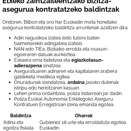
Etxeko zaintzaileentzako bizitza-
asegurua kontratatzeko baldintzak
Ondoren, Bilbon eta oro har Euskadin mota honetako
asegurua kontratatzeko baldintza arruntenak azaltzen dira:
Adin nagusikoa izatea (edo tutore baten
baimenarekin adingabea izatea).
NAN edo TIEa, Bizkaiko errolda eta osasun-
egoeraren datuak aurkeztea.
Eskaera orria betetzea eta
egiazkotasun-
adierazpena
sinatzea.
Aseguratuaren adinaren eta kapitalaren arabera
galdeketa medikoa egitea.
Onuradunak izendatzea,
ordaina
jasoko dutenak
istripu edo heriotzaren kasuan.
Lehen prima ordaintzea, poliza indarrean jar dadin.
Poliza Euskal Autonomia Erkidegoko Aseguru
Kontratuen Erregistroan izena emanda egotea.
Baldintza
Oharrak
Adina eta
Gutxienez 18 urte eta erroldatuta egotea
egoitza fiskala
Euskadin.