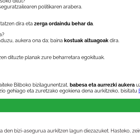
soko ditut?
seguratzailearen politikaren arabera.
atatzen dira eta
zerga ordaindu behar da
.
a?
baduzu, aukera ona da; baina
kostuak altuagoak
dira.
en dituzte planak zure beharretara egokituak.
aiteke Bilboko bizilagunentzat,
babesa eta aurrezki aukera
uz
zio gehiago eta zuretzako egokiena dena aurkitzeko, bisitatu
na den bizi-asegurua aurkitzen lagun diezazuket. Hasteko, ze