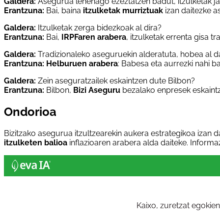
Galdera:
Asegurua lehenago ezeztatzen badut, itzulketak ja
Erantzuna:
Bai, baina
itzulketak murriztuak
izan daitezke a
Galdera:
Itzulketak zerga bidezkoak al dira?
Erantzuna:
Bai,
IRPFaren arabera
, itzulketak errenta gisa tr
Galdera:
Tradizionaleko aseguruekin alderatuta, hobea al d
Erantzuna:
Helburuen arabera
: Babesa eta aurrezki nahi 
Galdera:
Zein aseguratzailek eskaintzen dute Bilbon?
Erantzuna:
Bilbon,
Bizi Aseguru
bezalako enpresek eskaintz
Ondorioa
Bizitzako asegurua itzultzearekin aukera estrategikoa izan d
itzulketen balioa
inflazioaren arabera alda daiteke. Informa
Kaixo, zuretzat egokie