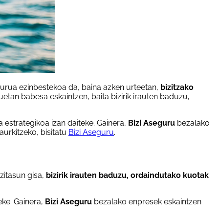
gurua ezinbestekoa da, baina azken urteetan,
bizitzako
uetan babesa eskaintzen, baita bizirik irauten baduzu,
 estrategikoa izan daiteke. Gainera,
Bizi Aseguru
bezalako
urkitzeko, bisitatu
Bizi Aseguru
.
zitasun gisa,
bizirik irauten baduzu, ordaindutako kuotak
eke. Gainera,
Bizi Aseguru
bezalako enpresek eskaintzen