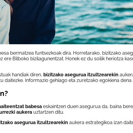
besa bermatzea funtsezkoak dira. Horretarako, bizitzako ase
z ere Bilboko bizilagunentzat. Honek ez du soilik heriotza kas
stuak handiak diren,
bizitzako asegurua itzultzearekin
aukera
u daitezke. Informazio gehiago eta zuretzako egokiena dena a
in?
maiteentzat babesa
eskaintzen duen asegurua da, baina bere
urrezki aukera
uztartzen ditu.
itzako asegurua itzultzearekin
aukera estrategikoa izan dait