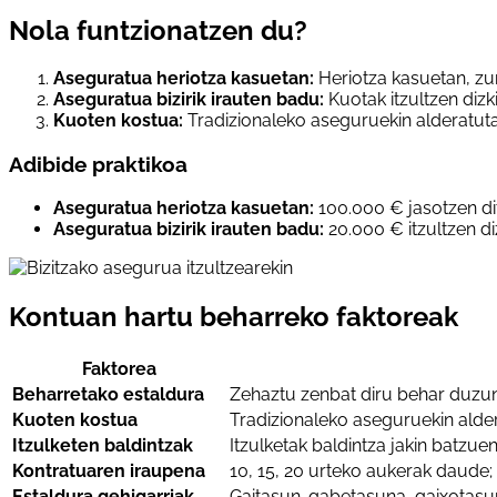
Nola funtzionatzen du?
Aseguratua heriotza kasuetan:
Heriotza kasuetan, z
Aseguratua bizirik irauten badu:
Kuotak itzultzen dizk
Kuoten kostua:
Tradizionaleko aseguruekin alderatut
Adibide praktikoa
Aseguratua heriotza kasuetan:
100.000 € jasotzen di
Aseguratua bizirik irauten badu:
20.000 € itzultzen di
Kontuan hartu beharreko faktoreak
Faktorea
Beharretako estaldura
Zehaztu zenbat diru behar duzu
Kuoten kostua
Tradizionaleko aseguruekin alder
Itzulketen baldintzak
Itzulketak baldintza jakin batzuen
Kontratuaren iraupena
10, 15, 20 urteko aukerak daude; 
Estaldura gehigarriak
Gaitasun-gabetasuna, gaixotasun 