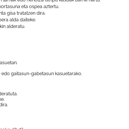
kortasuna eta ospea aztertu.
ta gisa tratatzen dira.
bera alda daiteke.
in alderatu.
kasuetan.
edo gaitasun-gabetasun kasuetarako.
deratuta.
ke.
dira.