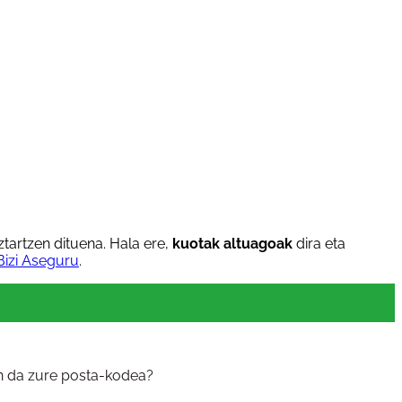
tartzen dituena. Hala ere,
kuotak altuagoak
dira eta
Bizi Aseguru
.
in da zure posta-kodea?