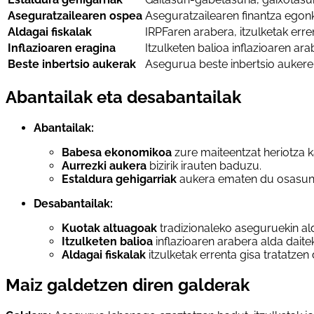
Aseguratzailearen ospea
Aseguratzailearen finantza egon
Aldagai fiskalak
IRPFaren arabera, itzulketak erren
Inflazioaren eragina
Itzulketen balioa inflazioaren ara
Beste inbertsio aukerak
Asegurua beste inbertsio aukerek
Abantailak eta desabantailak
Abantailak:
Babesa ekonomikoa
zure maiteentzat heriotza 
Aurrezki aukera
bizirik irauten baduzu.
Estaldura gehigarriak
aukera ematen du osasun 
Desabantailak:
Kuotak altuagoak
tradizionaleko aseguruekin al
Itzulketen balioa
inflazioaren arabera alda daite
Aldagai fiskalak
itzulketak errenta gisa tratatzen 
Maiz galdetzen diren galderak