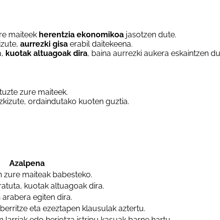
ure maiteek
herentzia ekonomikoa
jasotzen dute.
izute,
aurrezki gisa
erabil daitekeena.
a,
kuotak altuagoak dira
, baina aurrezki aukera eskaintzen du
tuzte zure maiteek.
zkizute, ordaindutako kuoten guztia.
Azalpena
n zure maiteak babesteko.
atuta, kuotak altuagoak dira.
 arabera egiten dira.
berritze eta ezeztapen klausulak aztertu.
larriak edo heriotza istripu kasuak barne hartu.