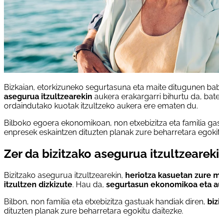
Bizkaian, etorkizuneko segurtasuna eta maite ditugunen ba
asegurua itzultzearekin
aukera erakargarri bihurtu da, bate
ordaindutako kuotak itzultzeko aukera ere ematen du.
Bilboko egoera ekonomikoan, non etxebizitza eta familia ga
enpresek eskaintzen dituzten planak zure beharretara egokit
Zer da bizitzako asegurua itzultzearek
Bizitzako asegurua itzultzearekin,
heriotza kasuetan zure 
itzultzen dizkizute
. Hau da,
segurtasun ekonomikoa eta a
Bilbon, non familia eta etxebizitza gastuak handiak diren,
biz
dituzten planak zure beharretara egokitu daitezke.