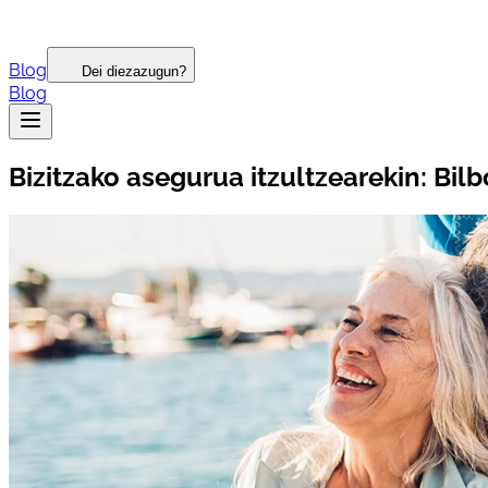
Blog
Dei diezazugun?
Blog
Bizitzako asegurua itzultzearekin: Bil