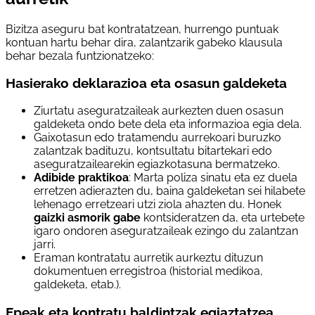
Bizitza aseguru bat kontratatzean, hurrengo puntuak
kontuan hartu behar dira, zalantzarik gabeko klausula
behar bezala funtzionatzeko:
Hasierako deklarazioa eta osasun galdeketa
Ziurtatu aseguratzaileak aurkezten duen osasun
galdeketa ondo bete dela eta informazioa egia dela.
Gaixotasun edo tratamendu aurrekoari buruzko
zalantzak badituzu, kontsultatu bitartekari edo
aseguratzailearekin egiazkotasuna bermatzeko.
Adibide praktikoa
: Marta poliza sinatu eta ez duela
erretzen adierazten du, baina galdeketan sei hilabete
lehenago erretzeari utzi ziola ahazten du. Honek
gaizki asmorik gabe
kontsideratzen da, eta urtebete
igaro ondoren aseguratzaileak ezingo du zalantzan
jarri.
Eraman kontratatu aurretik aurkeztu dituzun
dokumentuen erregistroa (historial medikoa,
galdeketa, etab.).
Epeak eta kontratu baldintzak egiaztatzea