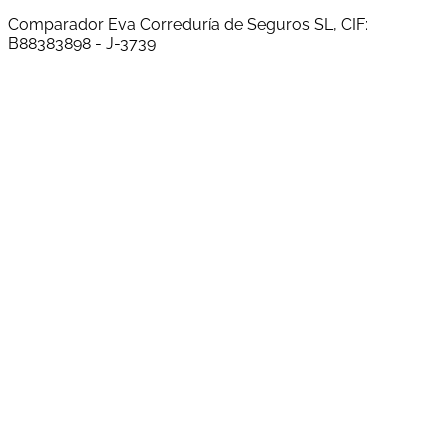
Comparador Eva Correduría de Seguros SL, CIF:
B88383898 - J-3739