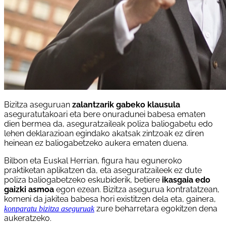
Bizitza aseguruan
zalantzarik gabeko klausula
aseguratutakoari eta bere onuradunei babesa ematen
dien bermea da, aseguratzaileak poliza baliogabetu edo
lehen deklarazioan egindako akatsak zintzoak ez diren
heinean ez baliogabetzeko aukera ematen duena.
Bilbon eta Euskal Herrian, figura hau eguneroko
praktiketan aplikatzen da, eta aseguratzaileek ez dute
poliza baliogabetzeko eskubiderik, betiere
ikasgaia edo
gaizki asmoa
egon ezean. Bizitza asegurua kontratatzean,
komeni da jakitea babesa hori existitzen dela eta, gainera,
zure beharretara egokitzen dena
konparatu bizitza aseguruak
aukeratzeko.