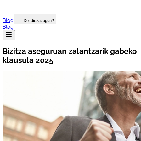
Blog
Dei diezazugun?
Blog
Bizitza aseguruan zalantzarik gabeko
klausula 2025