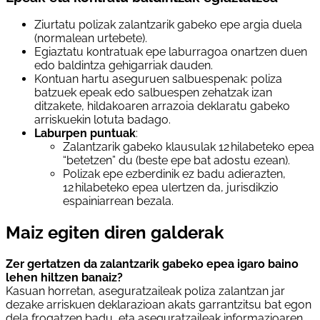
Ziurtatu polizak zalantzarik gabeko epe argia duela
(normalean urtebete).
Egiaztatu kontratuak epe laburragoa onartzen duen
edo baldintza gehigarriak dauden.
Kontuan hartu aseguruen salbuespenak: poliza
batzuek epeak edo salbuespen zehatzak izan
ditzakete, hildakoaren arrazoia deklaratu gabeko
arriskuekin lotuta badago.
Laburpen puntuak
:
Zalantzarik gabeko klausulak 12 hilabeteko epea
“betetzen” du (beste epe bat adostu ezean).
Polizak epe ezberdinik ez badu adierazten,
12 hilabeteko epea ulertzen da, jurisdikzio
espainiarrean bezala.
Maiz egiten diren galderak
Zer gertatzen da zalantzarik gabeko epea igaro baino
lehen hiltzen banaiz?
Kasuan horretan, aseguratzaileak poliza zalantzan jar
dezake arriskuen deklarazioan akats garrantzitsu bat egon
dela frogatzen badu, eta aseguratzaileak informazioaren