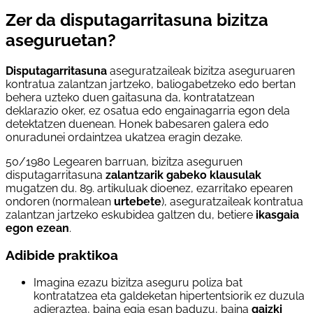
Zer da disputagarritasuna bizitza
aseguruetan?
Disputagarritasuna
aseguratzaileak bizitza aseguruaren
kontratua zalantzan jartzeko, baliogabetzeko edo bertan
behera uzteko duen gaitasuna da, kontratatzean
deklarazio oker, ez osatua edo engainagarria egon dela
detektatzen duenean. Honek babesaren galera edo
onuradunei ordaintzea ukatzea eragin dezake.
50/1980 Legearen barruan, bizitza aseguruen
disputagarritasuna
zalantzarik gabeko klausulak
mugatzen du. 89. artikuluak dioenez, ezarritako epearen
ondoren (normalean
urtebete
), aseguratzaileak kontratua
zalantzan jartzeko eskubidea galtzen du, betiere
ikasgaia
egon ezean
.
Adibide praktikoa
Imagina ezazu bizitza aseguru poliza bat
kontratatzea eta galdeketan hipertentsiorik ez duzula
adieraztea, baina egia esan baduzu, baina
gaizki