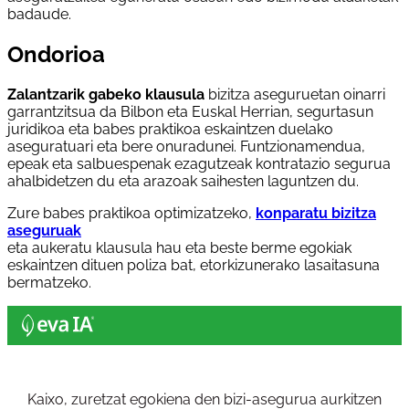
badaude.
Ondorioa
Zalantzarik gabeko klausula
bizitza aseguruetan oinarri
garrantzitsua da Bilbon eta Euskal Herrian, segurtasun
juridikoa eta babes praktikoa eskaintzen duelako
aseguratuari eta bere onuradunei. Funtzionamendua,
epeak eta salbuespenak ezagutzeak kontratazio segurua
ahalbidetzen du eta arazoak saihesten laguntzen du.
Zure babes praktikoa optimizatzeko,
konparatu bizitza
aseguruak
eta aukeratu klausula hau eta beste berme egokiak
eskaintzen dituen poliza bat, etorkizunerako lasaitasuna
bermatzeko.
Kaixo, zuretzat egokiena den bizi-asegurua aurkitzen