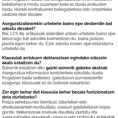
betebeharra modu zuzenean bete ez duela erakusten
badu. Honek kontratuaren baliogabetzea edo ordainketa
ukatzea ekar dezake.
Aseguratzailearekin urtebete baino epe desberdin bat
adostu dezaket?
Bai, LCS 89. artikuluak alderdien artean urtebete baino epe
laburrago bat adostea baimentzen du, baina polizan
jasota egon behar du. Ezer adostu ezean, epe estandarra
urtebete da.
Klausulak arriskuen deklarazioan egindako edozein
akats estaltzen du?
Bakarrik estaltzen ditu
gaizki asmorik gabeko akatsak
.
Aseguratua informazioa kontzienteki ezkutatu duela
frogatzen bada (adibidez, gaixotasun aurreexistente
ezaguna), klausulak ez du babesik eskaintzen.
Zer egin behar dut klausula behar bezala funtzionatzen
dela ziurtatzeko?
Poliza xehetasunez berrikusi, bitartekari edo
aholkulariarekin kontsultatu, osasun galdeketaren kopia
gorde, deklarazioak osatuak daudela ziurtatu eta
aseguratzailea eguneratu osasun edo bizimodu aldaketak