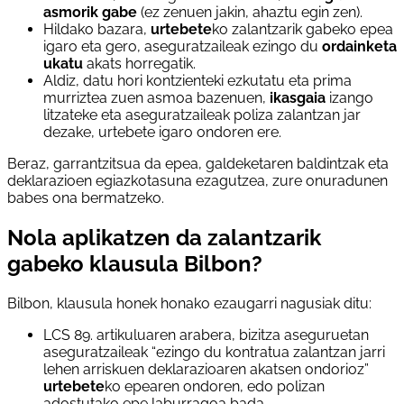
asmorik gabe
(ez zenuen jakin, ahaztu egin zen).
Hildako bazara,
urtebete
ko zalantzarik gabeko epea
igaro eta gero, aseguratzaileak ezingo du
ordainketa
ukatu
akats horregatik.
Aldiz, datu hori kontzienteki ezkutatu eta prima
murriztea zuen asmoa bazenuen,
ikasgaia
izango
litzateke eta aseguratzaileak poliza zalantzan jar
dezake, urtebete igaro ondoren ere.
Beraz, garrantzitsua da epea, galdeketaren baldintzak eta
deklarazioen egiazkotasuna ezagutzea, zure onuradunen
babes ona bermatzeko.
Nola aplikatzen da zalantzarik
gabeko klausula Bilbon?
Bilbon, klausula honek honako ezaugarri nagusiak ditu:
LCS 89. artikuluaren arabera, bizitza aseguruetan
aseguratzaileak “ezingo du kontratua zalantzan jarri
lehen arriskuen deklarazioaren akatsen ondorioz”
urtebete
ko epearen ondoren, edo polizan
adostutako epe laburragoa bada.