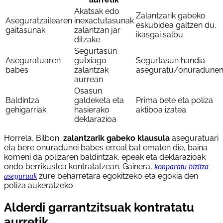
Akatsak edo
Zalantzarik gabeko
Aseguratzailearen
inexactutasunak
eskubidea galtzen du,
gaitasunak
zalantzan jar
ikasgai salbu
ditzake
Segurtasun
Aseguratuaren
gutxiago
Segurtasun handia
babes
zalantzak
aseguratu/onuradunen
aurrean
Osasun
Baldintza
galdeketa eta
Prima bete eta poliza
gehigarriak
hasierako
aktiboa izatea
deklarazioa
Horrela, Bilbon,
zalantzarik gabeko klausula
aseguratuari
eta bere onuradunei babes erreal bat ematen die, baina
komeni da polizaren baldintzak, epeak eta deklarazioak
ondo berrikustea kontratatzean. Gainera,
konparatu bizitza
zure beharretara egokitzeko eta egokia den
aseguruak
poliza aukeratzeko.
Alderdi garrantzitsuak kontratatu
aurretik