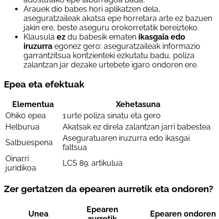
Arauek dio babes hori aplikatzen dela,
aseguratzaileak akatsa epe horretara arte ez bazuen
jakin ere, beste aseguru orokorretatik bereizteko.
Klausula
ez
du babesik ematen
ikasgaia edo
iruzurra
egonez gero: aseguratzaileak informazio
garrantzitsua kontzienteki ezkutatu badu, poliza
zalantzan jar dezake urtebete igaro ondoren ere.
Epea eta efektuak
Elementua
Xehetasuna
Ohiko epea
1 urte poliza sinatu eta gero
Helburua
Akatsak ez direla zalantzan jarri babestea
Aseguratuaren iruzurra edo ikasgai
Salbuespena
faltsua
Oinarri
LCS 89. artikulua
juridikoa
Zer gertatzen da epearen aurretik eta ondoren?
Epearen
Unea
Epearen ondoren
aurretik