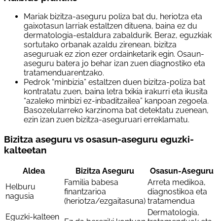
Mariak bizitza-aseguru poliza bat du, heriotza eta
gaixotasun larriak estaltzen dituena, baina ez du
dermatologia-estaldura zabaldurik. Beraz, eguzkiak
sortutako orbanak azaldu zirenean, bizitza
aseguruak ez zion ezer ordainketarik egin. Osaun-
aseguru batera jo behar izan zuen diagnostiko eta
tratamenduarentzako.
Pedrok “minbizia” estaltzen duen bizitza-poliza bat
kontratatu zuen, baina letra txikia irakurri eta ikusita
“azaleko minbizi ez-inbaditzailea” kanpoan zegoela.
Basozelularreko karzinoma bat detektatu zuenean,
ezin izan zuen bizitza-aseguruari erreklamatu.
Bizitza aseguru vs osasun-aseguru eguzki-
kalteetan
Aldea
Bizitza Aseguru
Osasun-Aseguru
Familia babesa
Arreta medikoa,
Helburu
finantzarioa
diagnostikoa eta
nagusia
(heriotza/ezgaitasuna)
tratamendua
Dermatologia,
Eguzki-kalteen