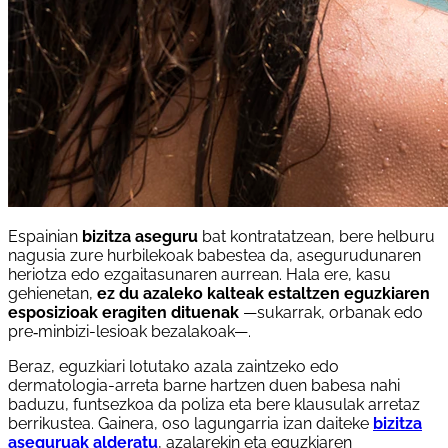
Espainian
bizitza aseguru
bat kontratatzean, bere helburu
nagusia zure hurbilekoak babestea da, asegurudunaren
heriotza edo ezgaitasunaren aurrean. Hala ere, kasu
gehienetan,
ez du azaleko kalteak estaltzen eguzkiaren
esposizioak eragiten dituenak
—sukarrak, orbanak edo
pre‑minbizi-lesioak bezalakoak—.
Beraz, eguzkiari lotutako azala zaintzeko edo
dermatologia-arreta barne hartzen duen babesa nahi
baduzu, funtsezkoa da poliza eta bere klausulak arretaz
berrikustea. Gainera, oso lagungarria izan daiteke
bizitza
aseguruak alderatu
, azalarekin eta eguzkiaren