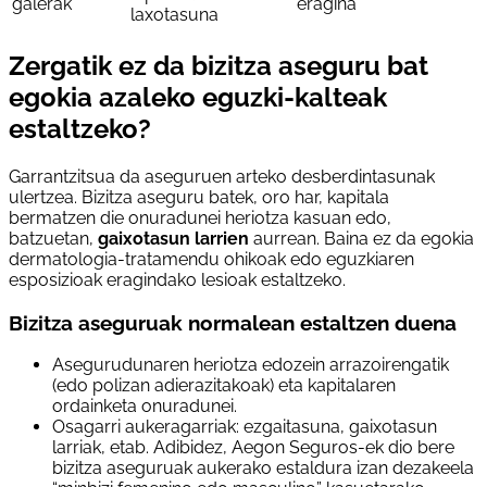
galerak
eragina
laxotasuna
Zergatik ez da bizitza aseguru bat
egokia azaleko eguzki-kalteak
estaltzeko?
Garrantzitsua da aseguruen arteko desberdintasunak
ulertzea. Bizitza aseguru batek, oro har, kapitala
bermatzen die onuradunei heriotza kasuan edo,
batzuetan,
gaixotasun larrien
aurrean. Baina ez da egokia
dermatologia-tratamendu ohikoak edo eguzkiaren
esposizioak eragindako lesioak estaltzeko.
Bizitza aseguruak normalean estaltzen duena
Asegurudunaren heriotza edozein arrazoirengatik
(edo polizan adierazitakoak) eta kapitalaren
ordainketa onuradunei.
Osagarri aukeragarriak: ezgaitasuna, gaixotasun
larriak, etab. Adibidez, Aegon Seguros-ek dio bere
bizitza aseguruak aukerako estaldura izan dezakeela