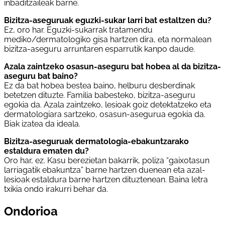
inbaditzaileak barne.
Bizitza-aseguruak eguzki-sukar larri bat estaltzen du?
Ez, oro har. Eguzki-sukarrak tratamendu
mediko/dermatologiko gisa hartzen dira, eta normalean
bizitza-aseguru arruntaren esparrutik kanpo daude.
Azala zaintzeko osasun-aseguru bat hobea al da bizitza-
aseguru bat baino?
Ez da bat hobea bestea baino, helburu desberdinak
betetzen dituzte. Familia babesteko, bizitza-aseguru
egokia da. Azala zaintzeko, lesioak goiz detektatzeko eta
dermatologiara sartzeko, osasun-asegurua egokia da.
Biak izatea da ideala.
Bizitza-aseguruak dermatologia-ebakuntzarako
estaldura ematen du?
Oro har, ez. Kasu berezietan bakarrik, poliza “gaixotasun
larriagatik ebakuntza” barne hartzen duenean eta azal-
lesioak estaldura barne hartzen dituztenean. Baina letra
txikia ondo irakurri behar da.
Ondorioa