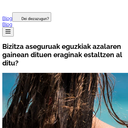
Blog
Dei diezazugun?
Blog
Bizitza aseguruak eguzkiak azalaren
gainean dituen eraginak estaltzen al
ditu?