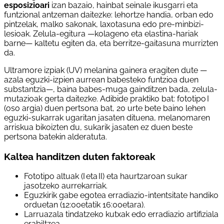
esposizioari
izan bazaio, hainbat seinale ikusgarri eta
funtzional antzeman daitezke: lehortze handia, orban edo
pintzelak, malko sakonak, laxotasuna edo pre-minbizi-
lesioak. Zelula-egitura —kolageno eta elastina-hariak
barne— kaltetu egiten da, eta berritze-gaitasuna murrizten
da.
Ultramore izpiak (UV) melanina gainera eragiten dute —
azala eguzki-izpien aurrean babesteko funtzioa duen
substantzia—, baina babes-muga gainditzen bada, zelula-
mutazioak gerta daitezke. Adibide praktiko bat: fototipo I
(oso argia) duen pertsona bat, 20 urte bete baino lehen
eguzki-sukarrak ugaritan jasaten dituena, melanomaren
arriskua bikoizten du, sukarik jasaten ez duen beste
pertsona batekin alderatuta.
Kaltea handitzen duten faktoreak
Fototipo altuak (I eta II) eta haurtzaroan sukar
jasotzeko aurrekarriak.
Eguzkirik gabe egotea erradiazio-intentsitate handiko
orduetan (12:00etatik 16:00etara).
Larruazala tindatzeko kutxak edo erradiazio artifiziala
erabiltzea.