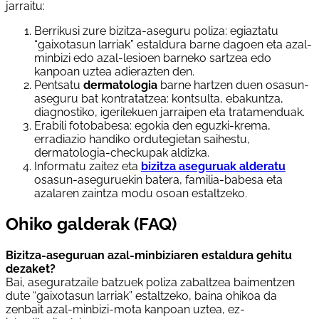
jarraitu:
Berrikusi zure bizitza-aseguru poliza: egiaztatu
“gaixotasun larriak” estaldura barne dagoen eta azal-
minbizi edo azal-lesioen barneko sartzea edo
kanpoan uztea adierazten den.
Pentsatu
dermatologia
barne hartzen duen osasun-
aseguru bat kontratatzea: kontsulta, ebakuntza,
diagnostiko, igerilekuen jarraipen eta tratamenduak.
Erabili fotobabesa: egokia den eguzki-krema,
erradiazio handiko ordutegietan saihestu,
dermatologia-checkupak aldizka.
Informatu zaitez eta
bizitza aseguruak alderatu
osasun-aseguruekin batera, familia-babesa eta
azalaren zaintza modu osoan estaltzeko.
Ohiko galderak (FAQ)
Bizitza-aseguruan azal-minbiziaren estaldura gehitu
dezaket?
Bai, aseguratzaile batzuek poliza zabaltzea baimentzen
dute “gaixotasun larriak” estaltzeko, baina ohikoa da
zenbait azal-minbizi-mota kanpoan uztea, ez-