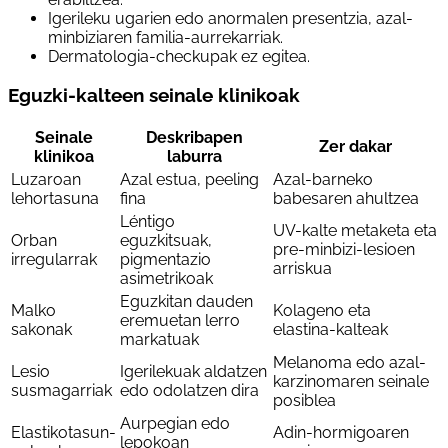
Igerileku ugarien edo anormalen presentzia, azal-
minbiziaren familia-aurrekarriak.
Dermatologia-checkupak ez egitea.
Eguzki-kalteen seinale klinikoak
Seinale
Deskribapen
Zer dakar
klinikoa
laburra
Luzaroan
Azal estua, peeling
Azal-barneko
lehortasuna
fina
babesaren ahultzea
Léntigo
UV-kalte metaketa eta
Orban
eguzkitsuak,
pre-minbizi-lesioen
irregularrak
pigmentazio
arriskua
asimetrikoak
Eguzkitan dauden
Malko
Kolageno eta
eremuetan lerro
sakonak
elastina-kalteak
markatuak
Melanoma edo azal-
Lesio
Igerilekuak aldatzen
karzinomaren seinale
susmagarriak
edo odolatzen dira
posiblea
Aurpegian edo
Elastikotasun-
Adin-hormigoaren
lepokoan