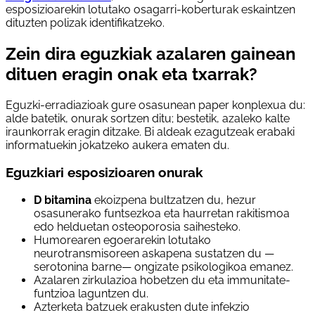
esposizioarekin lotutako osagarri-koberturak eskaintzen
dituzten polizak identifikatzeko.
Zein dira eguzkiak azalaren gainean
dituen eragin onak eta txarrak?
Eguzki-erradiazioak gure osasunean paper konplexua du:
alde batetik, onurak sortzen ditu; bestetik, azaleko kalte
iraunkorrak eragin ditzake. Bi aldeak ezagutzeak erabaki
informatuekin jokatzeko aukera ematen du.
Eguzkiari esposizioaren onurak
D bitamina
ekoizpena bultzatzen du, hezur
osasunerako funtsezkoa eta haurretan rakitismoa
edo helduetan osteoporosia saihesteko.
Humorearen egoerarekin lotutako
neurotransmisoreen askapena sustatzen du —
serotonina barne— ongizate psikologikoa emanez.
Azalaren zirkulazioa hobetzen du eta immunitate-
funtzioa laguntzen du.
Azterketa batzuek erakusten dute infekzio