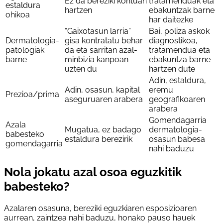
Ez da bereziki kontuan
tratamenduak eta
estaldura
hartzen
ebakuntzak barne
ohikoa
har daitezke
“Gaixotasun larria”
Bai, poliza askok
Dermatologia-
gisa kontratatu behar
diagnostikoa,
patologiak
da eta sarritan azal-
tratamendua eta
barne
minbizia kanpoan
ebakuntza barne
uzten du
hartzen dute
Adin, estaldura,
Adin, osasun, kapital
eremu
Prezioa/prima
aseguruaren arabera
geografikoaren
arabera
Gomendagarria
Azala
Mugatua, ez badago
dermatologia-
babesteko
estaldura berezirik
osasun babesa
gomendagarria
nahi baduzu
Nola jokatu azal osoa eguzkitik
babesteko?
Azalaren osasuna, bereziki eguzkiaren esposizioaren
aurrean, zaintzea nahi baduzu, honako pauso hauek