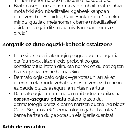
“minbizi femenino edo masculino” kasuetarako.
Bizitza aseguruetan normalean zenbait azal-minbizi-
mota txiki edo inbaditzailerik gabeak kanpoan
geratzen dira. Adibidez, CaixaBank-ek dio “azaleko
minbizi guztiak, melanomarik barne (inbaditzailea),
epidermisa gainditzen duenik, kanpoan geratzen
direla”.
Zergatik ez dute eguzki-kalteak estaltzen?
Eguzki-exposizioak eragin progresibo, metagarria
eta “aurre‑existitzen” edo prebentibo gisa
kontsideratua izaten dira, eta horrek ez du bat egiten
bizitza-polizaren helburuarekin.
Dermatologia-patologiak —gaixotasun larriak ez
direnean eta modu zehatzean estaltzen ez direnean—
ez daude bizitza aseguru arruntean sartuta.
Dermatologia-tratamendua nahi baduzu, ohikoena
osasun-aseguru pribatu
batera jotzea da,
dermatologia bereziki barne hartzen duena. Adibidez,
Caser Seguros-ek “dermatologia gabe itxarotea”
barne hartzen du gaixotasun eta igerilekuentzat.
Adibide praktiko