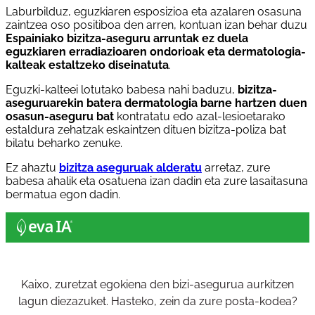
Laburbilduz, eguzkiaren esposizioa eta azalaren osasuna
zaintzea oso positiboa den arren, kontuan izan behar duzu
Espainiako bizitza-aseguru arruntak ez duela
eguzkiaren erradiazioaren ondorioak eta dermatologia-
kalteak estaltzeko diseinatuta
.
Eguzki-kalteei lotutako babesa nahi baduzu,
bizitza-
aseguruarekin batera dermatologia barne hartzen duen
osasun-aseguru bat
kontratatu edo azal-lesioetarako
estaldura zehatzak eskaintzen dituen bizitza-poliza bat
bilatu beharko zenuke.
Ez ahaztu
bizitza aseguruak alderatu
arretaz, zure
babesa ahalik eta osatuena izan dadin eta zure lasaitasuna
bermatua egon dadin.
Kaixo, zuretzat egokiena den bizi-asegurua aurkitzen
lagun diezazuket. Hasteko, zein da zure posta-kodea?