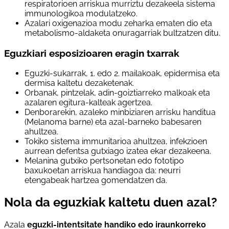
respiratorioen arriskua murriztu dezakeela sistema
immunologikoa modulatzeko.
Azalari oxigenazioa modu zeharka ematen dio eta
metabolismo-aldaketa onuragarriak bultzatzen ditu.
Eguzkiari esposizioaren eragin txarrak
Eguzki-sukarrak, 1. edo 2. mailakoak, epidermisa eta
dermisa kaltetu dezaketenak.
Orbanak, pintzelak, adin-goiztiarreko malkoak eta
azalaren egitura-kalteak agertzea.
Denborarekin, azaleko minbiziaren arrisku handitua
(Melanoma barne) eta azal-barneko babesaren
ahultzea.
Tokiko sistema immunitarioa ahultzea, infekzioen
aurrean defentsa gutxiago izatea ekar dezakeena.
Melanina gutxiko pertsonetan edo fototipo
baxukoetan arriskua handiagoa da: neurri
etengabeak hartzea gomendatzen da.
Nola da eguzkiak kaltetu duen azal?
Azala
eguzki-intentsitate handiko edo iraunkorreko