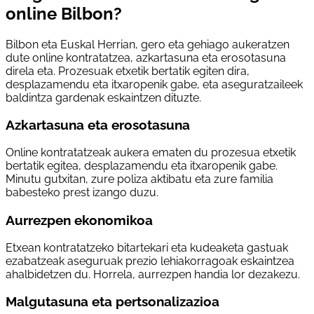
online Bilbon?
Bilbon eta Euskal Herrian, gero eta gehiago aukeratzen
dute online kontratatzea, azkartasuna eta erosotasuna
direla eta. Prozesuak etxetik bertatik egiten dira,
desplazamendu eta itxaropenik gabe, eta aseguratzaileek
baldintza gardenak eskaintzen dituzte.
Azkartasuna eta erosotasuna
Online kontratatzeak aukera ematen du prozesua etxetik
bertatik egitea, desplazamendu eta itxaropenik gabe.
Minutu gutxitan, zure poliza aktibatu eta zure familia
babesteko prest izango duzu.
Aurrezpen ekonomikoa
Etxean kontratatzeko bitartekari eta kudeaketa gastuak
ezabatzeak aseguruak prezio lehiakorragoak eskaintzea
ahalbidetzen du. Horrela, aurrezpen handia lor dezakezu.
Malgutasuna eta pertsonalizazioa