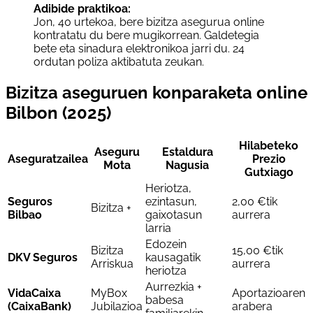
Adibide praktikoa:
Jon, 40 urtekoa, bere bizitza asegurua online
kontratatu du bere mugikorrean. Galdetegia
bete eta sinadura elektronikoa jarri du. 24
ordutan poliza aktibatuta zeukan.
Bizitza aseguruen konparaketa online
Bilbon (2025)
Hilabeteko
Aseguru
Estaldura
Aseguratzailea
Prezio
Mota
Nagusia
Gutxiago
Heriotza,
Seguros
ezintasun,
2,00 €tik
Bizitza +
Bilbao
gaixotasun
aurrera
larria
Edozein
Bizitza
15,00 €tik
DKV Seguros
kausagatik
Arriskua
aurrera
heriotza
Aurrezkia +
VidaCaixa
MyBox
Aportazioaren
babesa
(CaixaBank)
Jubilazioa
arabera