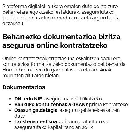
Plataforma digitalek aukera ematen dute poliza zure
beharretara egokitzeko: estaldurak, aseguratutako
kapitala eta onuradunak modu erraz eta argian hauta
ditzakezu.
Beharrezko dokumentazioa bizitza
asegurua online kontratatzeko
Online kontratatzeak erraztasuna eskaintzen badu ere,
kontratazioa formalizatzeko dokumentazio bat behar da.
Horrek bermatzen du gardentasuna eta arriskuak
murrizten ditu alde bietan.
Dokumentazioa
DNI edo NIE
: aseguratua identifikatzeko.
Bankuko kontu zenbakia (IBAN)
: prima kobratzeko.
Osasun galdetegia
: aseguru gehienek eskatzen
dute.
Txostena medikoa
: adin aurreratuetan edo
aseguratutako kapital handian soilik.