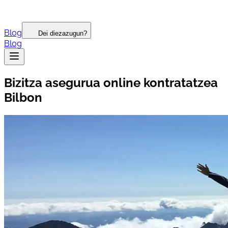
Blog
Dei diezazugun?
Blog
Bizitza asegurua online kontratatzea
Bilbon