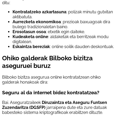
ditu:
Kontratatzeko azkartasuna
: polizak minutu gutxitan
aktibatuta.
Aurrezketa ekonomikoa
: prezioak baxuagoak dira
bulego tradizionaletan baino.
Erosotasun osoa
: etxetik egin daiteke.
Kudeaketa online
: aldaketak eta berritzeak modu
digitalean.
Eskaintza bereziak
: online soilik dauden deskontuak.
Ohiko galderak Bilboko bizitza
aseguruei buruz
Bilboko bizitza asegurua online kontratatzean ohiko
galderak honakoak dira:
Seguru al da internet bidez kontratatzea?
Bai. Aseguratzaileek
Diruzaintza eta Aseguru Funtsen
Zuzendaritza (DGSFP)
jarraipena dute eta zure datuak
babesteko sistema kriptografikoak erabiltzen dituzte.