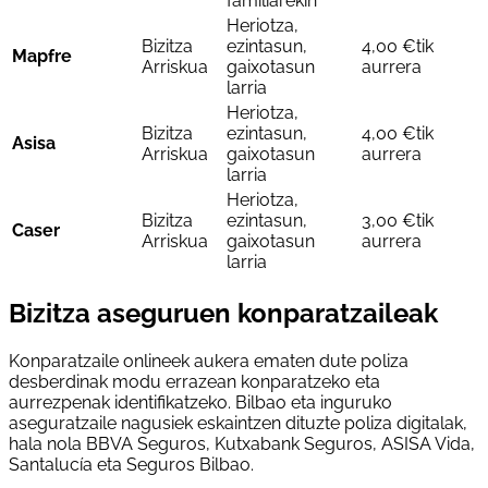
familiarekin
Heriotza,
Bizitza
ezintasun,
4,00 €tik
Mapfre
Arriskua
gaixotasun
aurrera
larria
Heriotza,
Bizitza
ezintasun,
4,00 €tik
Asisa
Arriskua
gaixotasun
aurrera
larria
Heriotza,
Bizitza
ezintasun,
3,00 €tik
Caser
Arriskua
gaixotasun
aurrera
larria
Bizitza aseguruen konparatzaileak
Konparatzaile onlineek aukera ematen dute poliza
desberdinak modu errazean konparatzeko eta
aurrezpenak identifikatzeko. Bilbao eta inguruko
aseguratzaile nagusiek eskaintzen dituzte poliza digitalak,
hala nola BBVA Seguros, Kutxabank Seguros, ASISA Vida,
Santalucía eta Seguros Bilbao.