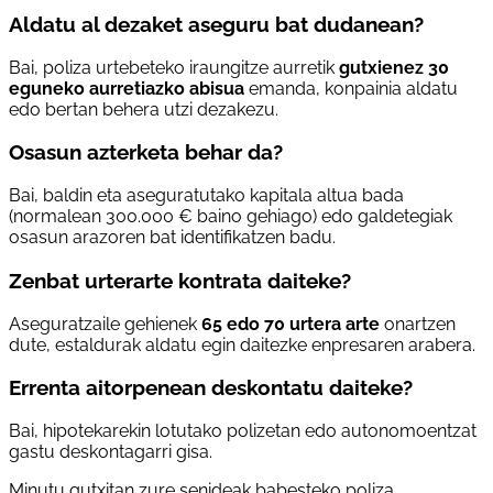
Aldatu al dezaket aseguru bat dudanean?
Bai, poliza urtebeteko iraungitze aurretik
gutxienez 30
eguneko aurretiazko abisua
emanda, konpainia aldatu
edo bertan behera utzi dezakezu.
Osasun azterketa behar da?
Bai, baldin eta aseguratutako kapitala altua bada
(normalean 300.000 € baino gehiago) edo galdetegiak
osasun arazoren bat identifikatzen badu.
Zenbat urterarte kontrata daiteke?
Aseguratzaile gehienek
65 edo 70 urtera arte
onartzen
dute, estaldurak aldatu egin daitezke enpresaren arabera.
Errenta aitorpenean deskontatu daiteke?
Bai, hipotekarekin lotutako polizetan edo autonomoentzat
gastu deskontagarri gisa.
Minutu gutxitan zure senideak babesteko poliza