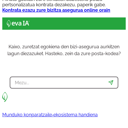
pertsonalizatua kontrata dezakezu, paperik gabe.
Kontrata ezazu zure bizitza asegurua online orain
Kaixo, zuretzat egokiena den bizi-asegurua aurkitzen
lagun diezazuket. Hasteko, zein da zure posta-kodea?
Munduko konparatzaile‐ekosistema handiena