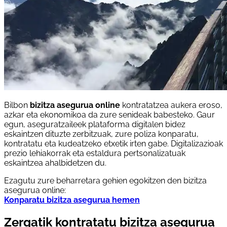
Bilbon
bizitza asegurua online
kontratatzea aukera eroso,
azkar eta ekonomikoa da zure senideak babesteko. Gaur
egun, aseguratzaileek plataforma digitalen bidez
eskaintzen dituzte zerbitzuak, zure poliza konparatu,
kontratatu eta kudeatzeko etxetik irten gabe. Digitalizazioak
prezio lehiakorrak eta estaldura pertsonalizatuak
eskaintzea ahalbidetzen du.
Ezagutu zure beharretara gehien egokitzen den bizitza
asegurua online:
Konparatu bizitza asegurua hemen
Zergatik kontratatu bizitza asegurua