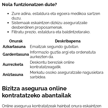
Nola funtzionatzen dute?
Zure adina, estaldura eta egoera medikoa sartzen
duzu.
Sistemaak eskaintzen dizkizu aseguratzaile
desberdinen proposamenak.
Filtratu prezio, estaldura eta baldintzetarako.
Onurak
Deskribapena
Azkartasuna
Emaitzak segundo gutxitan.
Informazio guztia argi eta ordenatuta
Gardentasuna
aurkezten da.
Deskontu bereziak online
Aurrezketa
kontratatzeagatik.
Merkatu osoko aseguratzaile nagusietara
Aniztasuna
sarbidea.
Bizitza asegurua online
kontratatzeko abantailak
Online asegurua kontratatzeak hainbat onura eskaintzen