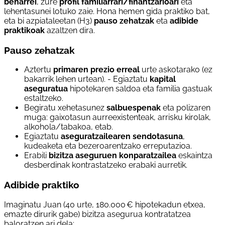
beharrei
, zure
profil familiarrari/finantzarioari
eta
lehentasunei lotuko zaie. Hona hemen gida praktiko bat,
eta bi azpiataleetan (H3)
pauso zehatzak
eta
adibide
praktikoak
azaltzen dira.
Pauso zehatzak
Aztertu
primaren prezio erreal
urte askotarako (ez
bakarrik lehen urtean). - Egiaztatu
kapital
aseguratua
hipotekaren saldoa eta familia gastuak
estaltzeko.
Begiratu xehetasunez
salbuespenak
eta polizaren
muga: gaixotasun aurreexistenteak, arrisku kirolak,
alkohola/tabakoa, etab.
Egiaztatu
aseguratzailearen sendotasuna
,
kudeaketa eta bezeroarentzako erreputazioa.
Erabili
bizitza aseguruen konparatzailea
eskaintza
desberdinak kontrastatzeko erabaki aurretik.
Adibide praktiko
Imaginatu Juan (40 urte, 180.000 € hipotekadun etxea,
emazte dirurik gabe) bizitza asegurua kontratatzea
baloratzen ari dela: