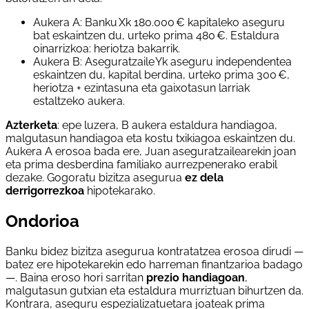
Aukera A: Banku Xk 180.000 € kapitaleko aseguru
bat eskaintzen du, urteko prima 480 €. Estaldura
oinarrizkoa: heriotza bakarrik.
Aukera B: Aseguratzaile Yk aseguru independentea
eskaintzen du, kapital berdina, urteko prima 300 €,
heriotza + ezintasuna eta gaixotasun larriak
estaltzeko aukera.
Azterketa
: epe luzera, B aukera estaldura handiagoa,
malgutasun handiagoa eta kostu txikiagoa eskaintzen du.
Aukera A erosoa bada ere, Juan aseguratzailearekin joan
eta prima desberdina familiako aurrezpenerako erabil
dezake. Gogoratu bizitza asegurua
ez dela
derrigorrezkoa
hipotekarako.
Ondorioa
Banku bidez bizitza asegurua kontratatzea erosoa dirudi —
batez ere hipotekarekin edo harreman finantzarioa badago
—. Baina eroso hori sarritan
prezio handiagoan
,
malgutasun gutxian eta estaldura murriztuan bihurtzen da.
Kontrara, aseguru espezializatuetara joateak prima