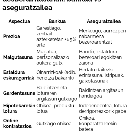
aseguratzailea
Aspectua
Bankua
Aseguratzailea
Garestiago,
Merkeago, aurrezpen
zenbait
Prezioa
nabarmena
azterketetan +65 %
bezeroarentzat
arte
Mugatua,
Handia, estaldura
Malgutasuna
pertsonalizazio
bezeroari egokitzen
aukera gutxi
zaiona
Hedatu daitezke:
Estaldura
Oinarrizkoak (adib.
ezintasuna, istripuak,
eskuragarriak
heriotza bakarrik)
gaixotasunak
Baldintzen eta
Baldintzen argitasun
Gardentasuna
loturaren
handiagoa
argitasun gutxiago
Hipotekarekin
Ohikoa, produktu
Independentea, lotura
lotura
lotua
derrigorrezkorik gabe
Ohikoa,
Online
Gutxiago ohikoa
konparatzaileekin
kontratazioa
batera