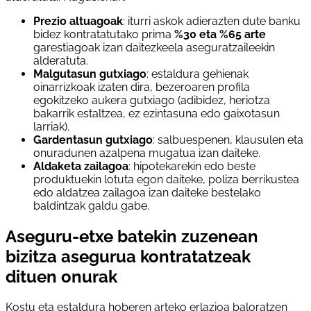
Prezio altuagoak
: iturri askok adierazten dute banku
bidez kontratatutako prima
%30 eta %65 arte
garestiagoak izan daitezkeela aseguratzaileekin
alderatuta.
Malgutasun gutxiago
: estaldura gehienak
oinarrizkoak izaten dira, bezeroaren profila
egokitzeko aukera gutxiago (adibidez, heriotza
bakarrik estaltzea, ez ezintasuna edo gaixotasun
larriak).
Gardentasun gutxiago
: salbuespenen, klausulen eta
onuradunen azalpena mugatua izan daiteke.
Aldaketa zailagoa
: hipotekarekin edo beste
produktuekin lotuta egon daiteke, poliza berrikustea
edo aldatzea zailagoa izan daiteke bestelako
baldintzak galdu gabe.
Aseguru-etxe batekin zuzenean
bizitza asegurua kontratatzeak
dituen onurak
Kostu eta estaldura hoberen arteko erlazioa baloratzen