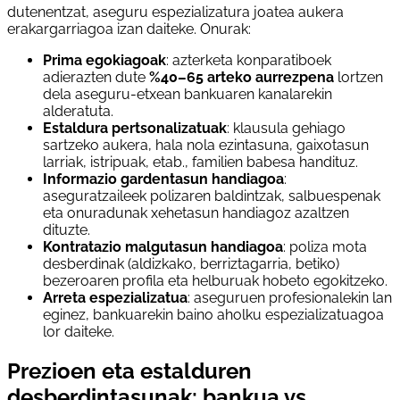
dutenentzat, aseguru espezializatura joatea aukera
erakargarriagoa izan daiteke. Onurak:
Prima egokiagoak
: azterketa konparatiboek
adierazten dute
%40–65 arteko aurrezpena
lortzen
dela aseguru-etxean bankuaren kanalarekin
alderatuta.
Estaldura pertsonalizatuak
: klausula gehiago
sartzeko aukera, hala nola ezintasuna, gaixotasun
larriak, istripuak, etab., familien babesa handituz.
Informazio gardentasun handiagoa
:
aseguratzaileek polizaren baldintzak, salbuespenak
eta onuradunak xehetasun handiagoz azaltzen
dituzte.
Kontratazio malgutasun handiagoa
: poliza mota
desberdinak (aldizkako, berriztagarria, betiko)
bezeroaren profila eta helburuak hobeto egokitzeko.
Arreta espezializatua
: aseguruen profesionalekin lan
eginez, bankuarekin baino aholku espezializatuagoa
lor daiteke.
Prezioen eta estalduren
desberdintasunak: bankua vs