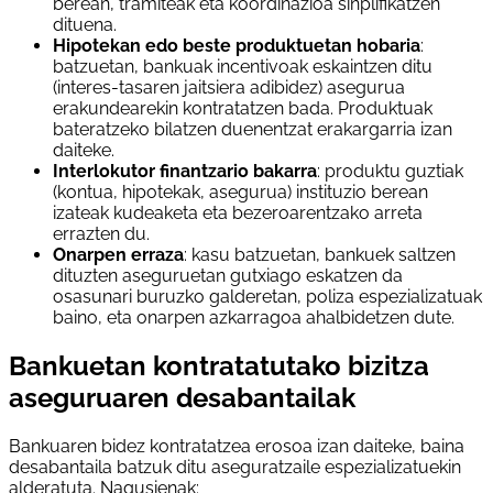
berean, tramiteak eta koordinazioa sinplifikatzen
dituena.
Hipotekan edo beste produktuetan hobaria
:
batzuetan, bankuak incentivoak eskaintzen ditu
(interes-tasaren jaitsiera adibidez) asegurua
erakundearekin kontratatzen bada. Produktuak
bateratzeko bilatzen duenentzat erakargarria izan
daiteke.
Interlokutor finantzario bakarra
: produktu guztiak
(kontua, hipotekak, asegurua) instituzio berean
izateak kudeaketa eta bezeroarentzako arreta
errazten du.
Onarpen erraza
: kasu batzuetan, bankuek saltzen
dituzten aseguruetan gutxiago eskatzen da
osasunari buruzko galderetan, poliza espezializatuak
baino, eta onarpen azkarragoa ahalbidetzen dute.
Bankuetan kontratatutako bizitza
aseguruaren desabantailak
Bankuaren bidez kontratatzea erosoa izan daiteke, baina
desabantaila batzuk ditu aseguratzaile espezializatuekin
alderatuta. Nagusienak: