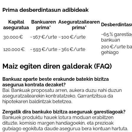
Prima desberdintasun adibideak
Kapital
Bankuaren
Aseguratzailearen
Desberdintas
aseguratua
prima*
prima*
~65 % garesti
30.000 €
~ 167 €/urte
~ 100 €/urte
bankuan
200 €/urte ba
120.000 €
~ 593 €/urte
~ 361 €/urte
gehiago
Maiz egiten diren galderak (FAQ)
Bankuaz aparte beste erakunde batekin bizitza
asegurua kontrata dezaket?
Bai. Bankuak proposatu arren, aukera duzu nahi duzun
aseguratzailearekin kontratatzeko. Garrantzitsua da
hipotekaren baldintzak betetzea.
Zergatik dira bankuko bizitza aseguruak garestiagoak?
Bankuek produktu hauek lotura moduan erabiltzen
dituzte, komisio margen handiagoekin, eta prezioak
gutxiago egokituta daude asegurua bera kontuan hartuta.