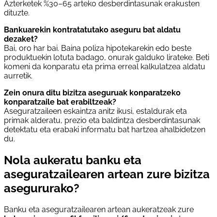
Azterketek %30–65 arteko desberdintasunak erakusten
dituzte.
Bankuarekin kontratatutako aseguru bat aldatu
dezaket?
Bai, oro har bai. Baina poliza hipotekarekin edo beste
produktuekin lotuta badago, onurak galduko lirateke. Beti
komeni da konparatu eta prima erreal kalkulatzea aldatu
aurretik.
Zein onura ditu bizitza aseguruak konparatzeko
konparatzaile bat erabiltzeak?
Aseguratzaileen eskaintza anitz ikusi, estaldurak eta
primak alderatu, prezio eta baldintza desberdintasunak
detektatu eta erabaki informatu bat hartzea ahalbidetzen
du.
Nola aukeratu banku eta
aseguratzailearen artean zure bizitza
asegururako?
Banku eta aseguratzailearen artean aukeratzeak zure