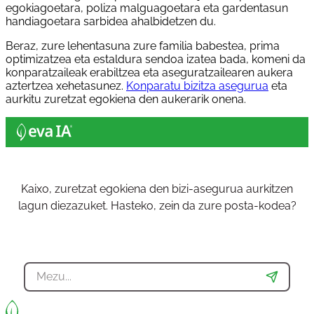
egokiagoetara, poliza malguagoetara eta gardentasun
handiagoetara sarbidea ahalbidetzen du.
Beraz, zure lehentasuna zure familia babestea, prima
optimizatzea eta estaldura sendoa izatea bada, komeni da
konparatzaileak erabiltzea eta aseguratzailearen aukera
aztertzea xehetasunez.
Konparatu bizitza asegurua
eta
aurkitu zuretzat egokiena den aukerarik onena.
Kaixo, zuretzat egokiena den bizi-asegurua aurkitzen
lagun diezazuket. Hasteko, zein da zure posta-kodea?