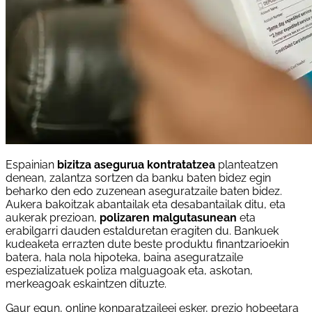
Espainian
bizitza asegurua kontratatzea
planteatzen
denean, zalantza sortzen da banku baten bidez egin
beharko den edo zuzenean aseguratzaile baten bidez.
Aukera bakoitzak abantailak eta desabantailak ditu, eta
aukerak prezioan,
polizaren malgutasunean
eta
erabilgarri dauden estalduretan eragiten du. Bankuek
kudeaketa errazten dute beste produktu finantzarioekin
batera, hala nola hipoteka, baina aseguratzaile
espezializatuek poliza malguagoak eta, askotan,
merkeagoak eskaintzen dituzte.
Gaur egun, online konparatzaileei esker, prezio hobeetara