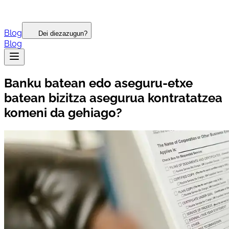
Blog
Dei diezazugun?
Blog
Banku batean edo aseguru-etxe
batean bizitza asegurua kontratatzea
komeni da gehiago?