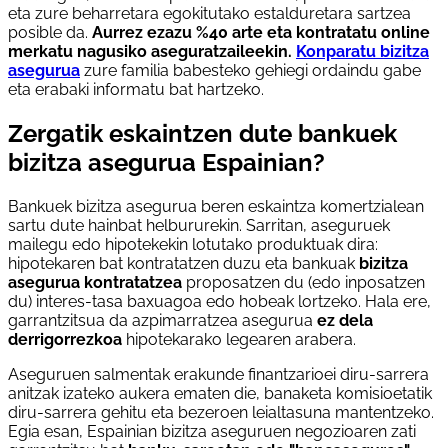
eta zure beharretara egokitutako estalduretara sartzea
posible da.
Aurrez ezazu %40 arte eta kontratatu online
merkatu nagusiko aseguratzaileekin.
Konparatu bizitza
asegurua
zure familia babesteko gehiegi ordaindu gabe
eta erabaki informatu bat hartzeko.
Zergatik eskaintzen dute bankuek
bizitza asegurua Espainian?
Bankuek bizitza asegurua beren eskaintza komertzialean
sartu dute hainbat helbururekin. Sarritan, aseguruek
mailegu edo hipotekekin lotutako produktuak dira:
hipotekaren bat kontratatzen duzu eta bankuak
bizitza
asegurua kontratatzea
proposatzen du (edo inposatzen
du) interes-tasa baxuagoa edo hobeak lortzeko. Hala ere,
garrantzitsua da azpimarratzea asegurua
ez dela
derrigorrezkoa
hipotekarako legearen arabera.
Aseguruen salmentak erakunde finantzarioei diru-sarrera
anitzak izateko aukera ematen die, banaketa komisioetatik
diru-sarrera gehitu eta bezeroen leialtasuna mantentzeko.
Egia esan, Espainian bizitza aseguruen negozioaren zati