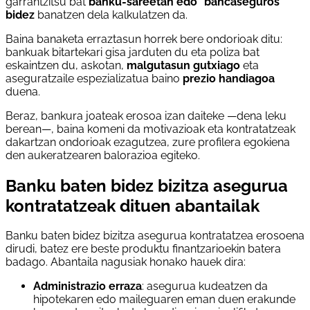
garrantzitsu bat
banku-sareetan edo "bancaseguros"
bidez
banatzen dela kalkulatzen da.
Baina banaketa erraztasun horrek bere ondorioak ditu:
bankuak bitartekari gisa jarduten du eta poliza bat
eskaintzen du, askotan,
malgutasun gutxiago
eta
aseguratzaile espezializatua baino
prezio handiagoa
duena.
Beraz, bankura joateak erosoa izan daiteke —dena leku
berean—, baina komeni da motivazioak eta kontratatzeak
dakartzan ondorioak ezagutzea, zure profilera egokiena
den aukeratzearen balorazioa egiteko.
Banku baten bidez bizitza asegurua
kontratatzeak dituen abantailak
Banku baten bidez bizitza asegurua kontratatzea erosoena
dirudi, batez ere beste produktu finantzarioekin batera
badago. Abantaila nagusiak honako hauek dira:
Administrazio erraza
: asegurua kudeatzen da
hipotekaren edo maileguaren eman duen erakunde