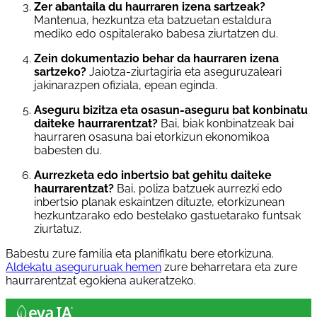
Zer abantaila du haurraren izena sartzeak?
Mantenua, hezkuntza eta batzuetan estaldura
mediko edo ospitalerako babesa ziurtatzen du.
Zein dokumentazio behar da haurraren izena
sartzeko?
Jaiotza-ziurtagiria eta aseguruzaleari
jakinarazpen ofiziala, epean eginda.
Aseguru bizitza eta osasun-aseguru bat konbinatu
daiteke haurrarentzat?
Bai, biak konbinatzeak bai
haurraren osasuna bai etorkizun ekonomikoa
babesten du.
Aurrezketa edo inbertsio bat gehitu daiteke
haurrarentzat?
Bai, poliza batzuek aurrezki edo
inbertsio planak eskaintzen dituzte, etorkizunean
hezkuntzarako edo bestelako gastuetarako funtsak
ziurtatuz.
Babestu zure familia eta planifikatu bere etorkizuna.
Aldekatu asegururuak hemen
zure beharretara eta zure
haurrarentzat egokiena aukeratzeko.