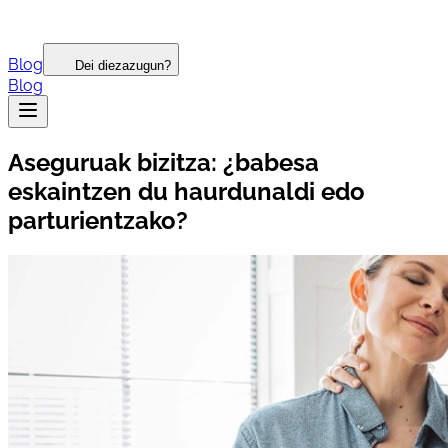
Blog
Dei diezazugun?
Blog
Aseguruak bizitza: ¿babesa
eskaintzen du haurdunaldi edo
parturientzako?