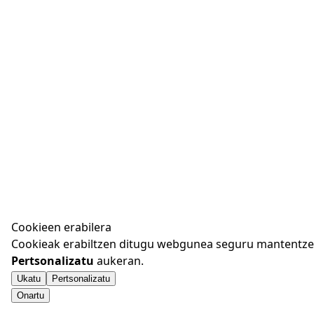
Cookieen erabilera
Cookieak erabiltzen ditugu webgunea seguru mantentzeko
Pertsonalizatu
aukeran.
Ukatu
Pertsonalizatu
Onartu