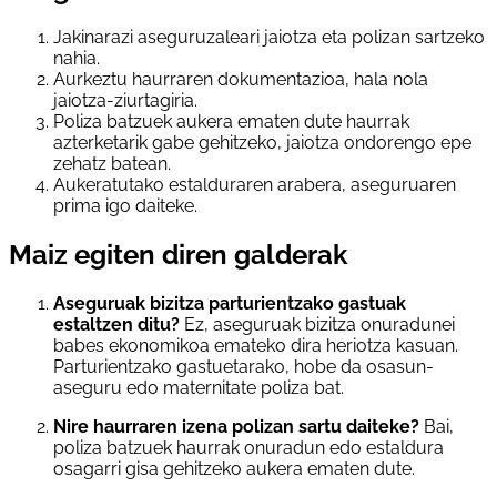
Jakinarazi aseguruzaleari jaiotza eta polizan sartzeko
nahia.
Aurkeztu haurraren dokumentazioa, hala nola
jaiotza-ziurtagiria.
Poliza batzuek aukera ematen dute haurrak
azterketarik gabe gehitzeko, jaiotza ondorengo epe
zehatz batean.
Aukeratutako estalduraren arabera, aseguruaren
prima igo daiteke.
Maiz egiten diren galderak
Aseguruak bizitza parturientzako gastuak
estaltzen ditu?
Ez, aseguruak bizitza onuradunei
babes ekonomikoa emateko dira heriotza kasuan.
Parturientzako gastuetarako, hobe da osasun-
aseguru edo maternitate poliza bat.
Nire haurraren izena polizan sartu daiteke?
Bai,
poliza batzuek haurrak onuradun edo estaldura
osagarri gisa gehitzeko aukera ematen dute.