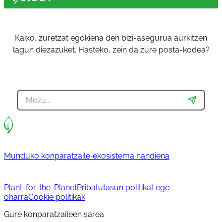
Kaixo, zuretzat egokiena den bizi-asegurua aurkitzen
lagun diezazuket. Hasteko, zein da zure posta-kodea?
Munduko konparatzaile‐ekosistema handiena
Plant-for-the-Planet
Pribatutasun politika
Lege
oharra
Cookie politikak
Gure konparatzaileen sarea