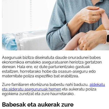
Aseguruak bizitza diseinatuta daude onuradunei babes
ekonomikoa emateko aseguratuaren heriotza gertatzen
denean. Hala ere, ez dute parturientzako gastuak
estaltzen, horretarako hobe da osasun-aseguru edo
maternitate poliza espezifiko bat erabiltzea.
Zure familiaren etorkizuna babestu nahi baduzu,
aldekatu
eta alderatu asegururuak hemen
eta aukeratu poliza
egokiena zuretzat eta zure haurretarako.
Babesak eta aukerak zure