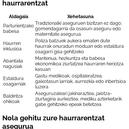
haurrarentzat
Aldagaia
Xehetasuna
Tradizionalki aseguruen bizitzan ez dago;
Parturientzako
gomendagarria da osasun-aseguru edo
babesa
maternitate asegurua
Poliza batzuek aukera ematen dute
Haurren
haurrak onuradun moduan edo estaldura
inklusioa
osagarri gisa gehitzeko
Mantenua, hezkuntza eta babesa
Abantaila
ekonomikoa ziurtatzea haurraren heriotza
nagusiak
kasuan
Gastu medikoak, ospitaleratzea,
Estaldura
gaixotasun larriak, aurrezkia edo inbertsioa
osagarriak
luzera
Aseguruzaleari jakinaraztea, jaiotza-
Baldintza
ziurtagiria aurkeztea, mediku azterketarik
ohikoak
gabe gehitzeko epeak betetzea
Nola gehitu zure haurrarentzat
asegurua