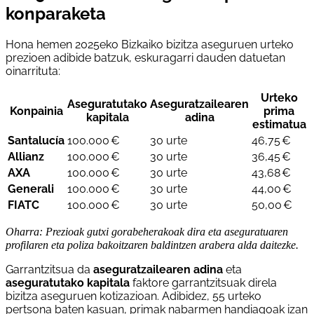
konparaketa
Hona hemen 2025eko Bizkaiko bizitza aseguruen urteko
prezioen adibide batzuk, eskuragarri dauden datuetan
oinarrituta:
Urteko
Aseguratutako
Aseguratzailearen
Konpainia
prima
kapitala
adina
estimatua
Santalucía
100.000 €
30 urte
46,75 €
Allianz
100.000 €
30 urte
36,45 €
AXA
100.000 €
30 urte
43,68 €
Generali
100.000 €
30 urte
44,00 €
FIATC
100.000 €
30 urte
50,00 €
Oharra: Prezioak gutxi gorabeherakoak dira eta aseguratuaren
profilaren eta poliza bakoitzaren baldintzen arabera alda daitezke.
Garrantzitsua da
aseguratzailearen adina
eta
aseguratutako kapitala
faktore garrantzitsuak direla
bizitza aseguruen kotizazioan. Adibidez, 55 urteko
pertsona baten kasuan, primak nabarmen handiagoak izan