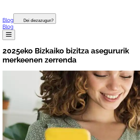
Blog
Dei diezazugun?
Blog
2025eko Bizkaiko bizitza asegururik
merkeenen zerrenda