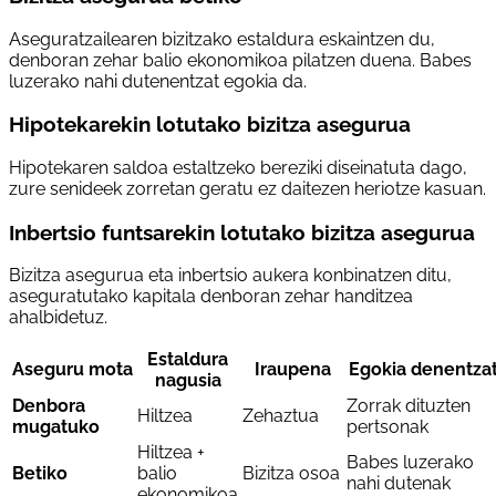
Aseguratzailearen bizitzako estaldura eskaintzen du,
denboran zehar balio ekonomikoa pilatzen duena. Babes
luzerako nahi dutenentzat egokia da.
Hipotekarekin lotutako bizitza asegurua
Hipotekaren saldoa estaltzeko bereziki diseinatuta dago,
zure senideek zorretan geratu ez daitezen heriotze kasuan.
Inbertsio funtsarekin lotutako bizitza asegurua
Bizitza asegurua eta inbertsio aukera konbinatzen ditu,
aseguratutako kapitala denboran zehar handitzea
ahalbidetuz.
Estaldura
Aseguru mota
Iraupena
Egokia denentza
nagusia
Denbora
Zorrak dituzten
Hiltzea
Zehaztua
mugatuko
pertsonak
Hiltzea +
Babes luzerako
Betiko
balio
Bizitza osoa
nahi dutenak
ekonomikoa