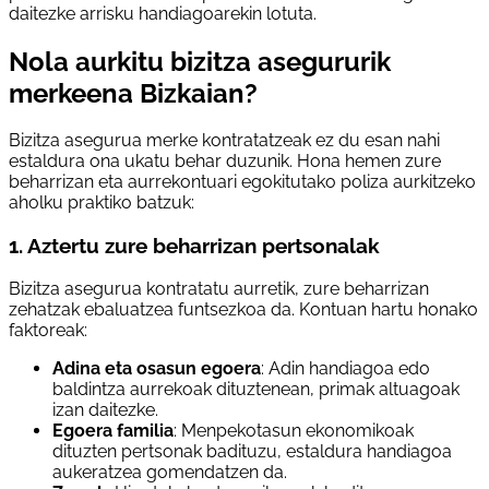
daitezke arrisku handiagoarekin lotuta.
Nola aurkitu bizitza asegururik
merkeena Bizkaian?
Bizitza asegurua merke kontratatzeak ez du esan nahi
estaldura ona ukatu behar duzunik. Hona hemen zure
beharrizan eta aurrekontuari egokitutako poliza aurkitzeko
aholku praktiko batzuk:
1. Aztertu zure beharrizan pertsonalak
Bizitza asegurua kontratatu aurretik, zure beharrizan
zehatzak ebaluatzea funtsezkoa da. Kontuan hartu honako
faktoreak:
Adina eta osasun egoera
: Adin handiagoa edo
baldintza aurrekoak dituztenean, primak altuagoak
izan daitezke.
Egoera familia
: Menpekotasun ekonomikoak
dituzten pertsonak badituzu, estaldura handiagoa
aukeratzea gomendatzen da.