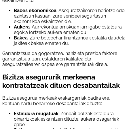
eskaintzen ditu:
Babes ekonomikoa
: Aseguratzailearen heriotze edo
ezintasun kasuan, zure senideei segurtasun
ekonomikoa eskaintzen die.
Aukera
: Aurrekontua arriskuan jarri gabe estaldura
egokia lortzeko aukera ematen du.
Bakea
: Zure betebehar finantzarioak estalita daudela
jakiteak bakea ematen du.
Garrantzitsua da gogoratzea, nahiz eta prezioa faktore
garrantzitsua izan, estalduren kalitatea eta
aseguratzailearen ospea ere garrantzitsuak direla.
Bizitza asegururik merkeena
kontratatzeak dituen desabantailak
Bizitza asegurua merkeak erakargarriak badira ere,
kontuan hartu beharreko desabantailak dituzte:
Estaldura mugatuak
: Zenbait polizak estaldura
oinarrizkoak eskaintzen dituzte, aukera osagarriak
gabe.