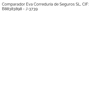
Comparador Eva Correduría de Seguros SL, CIF:
B88383898 - J-3739