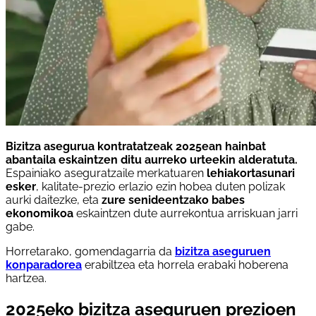
Bizitza asegurua kontratatzeak 2025ean hainbat
abantaila eskaintzen ditu aurreko urteekin alderatuta.
Espainiako aseguratzaile merkatuaren
lehiakortasunari
esker
, kalitate-prezio erlazio ezin hobea duten polizak
aurki daitezke, eta
zure senideentzako babes
ekonomikoa
eskaintzen dute aurrekontua arriskuan jarri
gabe.
Horretarako, gomendagarria da
bizitza aseguruen
konparadorea
erabiltzea eta horrela erabaki hoberena
hartzea.
2025eko bizitza aseguruen prezioen