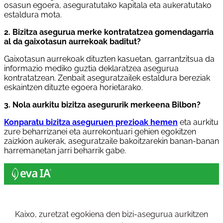
osasun egoera, aseguratutako kapitala eta aukeratutako
estaldura mota.
2. Bizitza asegurua merke kontratatzea gomendagarria
al da gaixotasun aurrekoak baditut?
Gaixotasun aurrekoak dituzten kasuetan, garrantzitsua da
informazio mediko guztia deklaratzea asegurua
kontratatzean. Zenbait aseguratzailek estaldura bereziak
eskaintzen dituzte egoera horietarako.
3. Nola aurkitu bizitza asegururik merkeena Bilbon?
Konparatu bizitza aseguruen prezioak hemen
eta aurkitu
zure beharrizanei eta aurrekontuari gehien egokitzen
zaizkion aukerak, aseguratzaile bakoitzarekin banan-banan
harremanetan jarri beharrik gabe.
Kaixo, zuretzat egokiena den bizi-asegurua aurkitzen