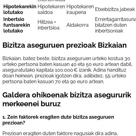
Hipotekarekin
Hipotekaren
Hipotekaren
Etxebizitza jabeak
lotutako
saldoa
iraupena
Inbertsio
Errentagarritasun
Hiltzea +
funtsarekin
Aldakorra
bilatzen duten
inbertsioa
lotutako
inbertsoreak
Bizitza aseguruen prezioak Bizkaian
Bizkaian, batez beste, bizitza aseguruen urteko kostua 30
urteko pertsona baten kasuan 40 eta 50 euro artean dabil,
aseguratutako kapitala 100.000 € izanik. Adina handituz
doan heinean, prezioak igotzen dira, adibidez, 55 urteko
pertsona baten kasuan 70 eta 90 euro artean.
Galdera ohikoenak bizitza asegururik
merkeenei buruz
1. Zein faktorek eragiten dute bizitza aseguruen
prezioan?
Prezioan eragiten duten faktore nagusiak dira adina,