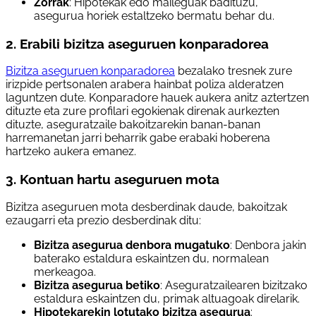
Zorrak
: Hipotekak edo maileguak badituzu,
asegurua horiek estaltzeko bermatu behar du.
2. Erabili bizitza aseguruen konparadorea
Bizitza aseguruen konparadorea
bezalako tresnek zure
irizpide pertsonalen arabera hainbat poliza alderatzen
laguntzen dute. Konparadore hauek aukera anitz aztertzen
dituzte eta zure profilari egokienak direnak aurkezten
dituzte, aseguratzaile bakoitzarekin banan-banan
harremanetan jarri beharrik gabe erabaki hoberena
hartzeko aukera emanez.
3. Kontuan hartu aseguruen mota
Bizitza aseguruen mota desberdinak daude, bakoitzak
ezaugarri eta prezio desberdinak ditu:
Bizitza asegurua denbora mugatuko
: Denbora jakin
baterako estaldura eskaintzen du, normalean
merkeagoa.
Bizitza asegurua betiko
: Aseguratzailearen bizitzako
estaldura eskaintzen du, primak altuagoak direlarik.
Hipotekarekin lotutako bizitza asegurua
: