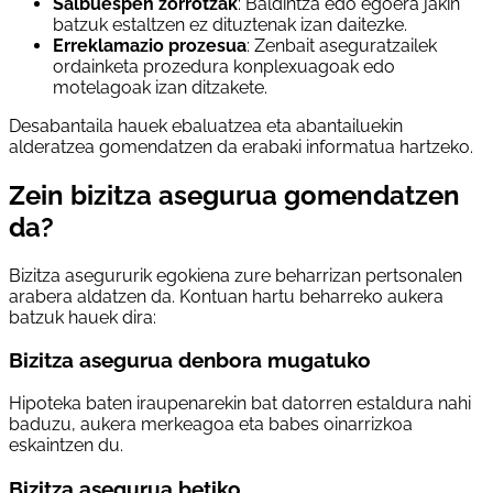
Salbuespen zorrotzak
: Baldintza edo egoera jakin
batzuk estaltzen ez dituztenak izan daitezke.
Erreklamazio prozesua
: Zenbait aseguratzailek
ordainketa prozedura konplexuagoak edo
motelagoak izan ditzakete.
Desabantaila hauek ebaluatzea eta abantailuekin
alderatzea gomendatzen da erabaki informatua hartzeko.
Zein bizitza asegurua gomendatzen
da?
Bizitza asegururik egokiena zure beharrizan pertsonalen
arabera aldatzen da. Kontuan hartu beharreko aukera
batzuk hauek dira:
Bizitza asegurua denbora mugatuko
Hipoteka baten iraupenarekin bat datorren estaldura nahi
baduzu, aukera merkeagoa eta babes oinarrizkoa
eskaintzen du.
Bizitza asegurua betiko