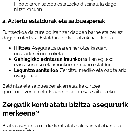
Hipotekaren saldoa estaltzeko diseinatuta dago,
hiltze kasuan.
4. Aztertu estaldurak eta salbuespenak
Funtsezkoa da zure polizan zer dagoen barne eta zer ez
dagoen ulertzea. Estaldura ohiko batzuk hauek dira:
Hiltzea
: Aseguratzailearen heriotze kasuan,
onuradunei ordainketa.
Gehiegizko ezintasun iraunkorra
: Lan egiteko
ezintasun oso eta iraunkorra kasuan estaldura.
Laguntza sanitarioa
: Zerbitzu mediko eta ospitalario
osagarriak.
Baldintza eta salbuespenak arretaz irakurtzea
gomendatzen da etorkizunean sorpresak saihesteko.
Zergatik kontratatu bizitza asegururik
merkeena?
Bizitza asegurua merke kontratatzeak hainbat abantaila